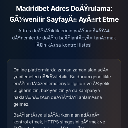
Madridbet Adres DoÄŸrulama:
GÃ¼venilir SayfayÄ± AyÄ±rt Etme
Adres deÄŸiÅŸikliklerinin yaÅŸandÄ±ÄŸÄ±
dÃ¶nemlerde doÄŸru baÄŸlantÄ±yÄ± tanÄ±mak
iÃ§in kÄ±sa kontrol listesi.
Online platformlarda zaman zaman alan adÄ±
yenilemeleri gÃ¶rÃ¼lebilir. Bu durum genellikle
eriÅŸim dÃ¼zenlemeleriyle ilgilidir ve Ã¼yelik
bilgilerinizin, bakiyenizin ya da kampanya
haklarÄ±nÄ±zÄ±n deÄŸiÅŸtiÄŸi anlamÄ±na
gelmez.
BaÄŸlantÄ±ya ulaÅŸÄ±rken alan adÄ±nÄ±
kontrol etmek, HTTPS simgesini gÃ¶rmek ve