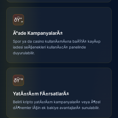
ðŸ”„
Ä°ade KampanyalarÄ±
Spor ya da casino kullanÄ±mÄ±na baÄŸlÄ± kayÄ±p
iadesi seÃ§enekleri kullanÄ±cÄ± panelinde
duyurulabilir.
ðŸ’°
YatÄ±rÄ±m FÄ±rsatlarÄ±
Belirli kripto yatÄ±rÄ±m kampanyalarÄ± veya Ã¶zel
dÃ¶nemler iÃ§in ek bakiye avantajlarÄ± sunulabilir.