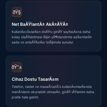
ðŸ§­
Net BaÄŸlantÄ± AkÄ±ÅŸÄ±
KullanÄ±cÄ±larÄ±n doÄŸru giriÅŸ sayfasÄ±na daha
kolay ulaÅŸabilmesi iÃ§in yÃ¶nlendirme adÄ±mlarÄ±
sade ve anlaÅŸÄ±lÄ±r biÃ§imde sunulur.
ðŸ“±
Cihaz Dostu TasarÄ±m
Telefon, tablet ve masaÃ¼stÃ¼ kullanÄ±mlarÄ±nda
menÃ¼lerin okunabilir olmasÄ±, giriÅŸ iÅŸlemini daha
pratik hale getirir.