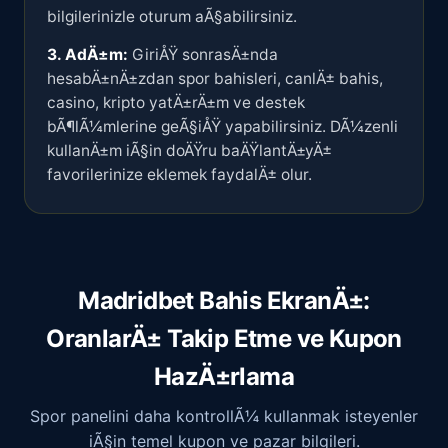
bilgilerinizle oturum aÃ§abilirsiniz.
3. AdÄ±m:
GiriÅŸ sonrasÄ±nda
hesabÄ±nÄ±zdan spor bahisleri, canlÄ± bahis,
casino, kripto yatÄ±rÄ±m ve destek
bÃ¶lÃ¼mlerine geÃ§iÅŸ yapabilirsiniz. DÃ¼zenli
kullanÄ±m iÃ§in doÄŸru baÄŸlantÄ±yÄ±
favorilerinize eklemek faydalÄ± olur.
Madridbet Bahis EkranÄ±:
OranlarÄ± Takip Etme ve Kupon
HazÄ±rlama
Spor panelini daha kontrollÃ¼ kullanmak isteyenler
iÃ§in temel kupon ve pazar bilgileri.