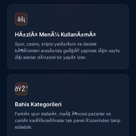
âš¡
HÄ±zlÄ± MenÃ¼ KullanÄ±mÄ±
Spor, casino, kripto yatÄ±rÄ±m ve destek
bÃ¶lÃ¼mleri arasÄ±nda geÃ§iÅŸ yapmak iÃ§in sayfa
iÃ§i alanlar dÃ¼zenli bir yapÄ± izler.
ðŸŽ¯
Bahis Kategorileri
FarklÄ± spor dallarÄ±, maÃ§ Ã¶ncesi pazarlar ve
canlÄ± karÅŸÄ±laÅŸmalar tek panel Ã¼zerinden takip
edilebilir.