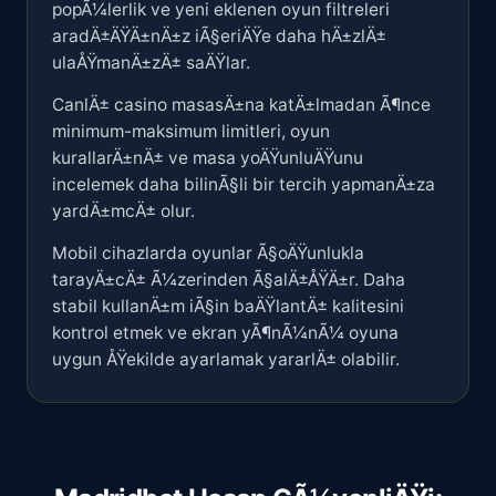
popÃ¼lerlik ve yeni eklenen oyun filtreleri
aradÄ±ÄŸÄ±nÄ±z iÃ§eriÄŸe daha hÄ±zlÄ±
ulaÅŸmanÄ±zÄ± saÄŸlar.
CanlÄ± casino masasÄ±na katÄ±lmadan Ã¶nce
minimum-maksimum limitleri, oyun
kurallarÄ±nÄ± ve masa yoÄŸunluÄŸunu
incelemek daha bilinÃ§li bir tercih yapmanÄ±za
yardÄ±mcÄ± olur.
Mobil cihazlarda oyunlar Ã§oÄŸunlukla
tarayÄ±cÄ± Ã¼zerinden Ã§alÄ±ÅŸÄ±r. Daha
stabil kullanÄ±m iÃ§in baÄŸlantÄ± kalitesini
kontrol etmek ve ekran yÃ¶nÃ¼nÃ¼ oyuna
uygun ÅŸekilde ayarlamak yararlÄ± olabilir.