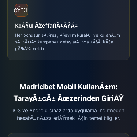
ðŸ“Œ
KoÅŸul ÅžeffaflÄ±ÄŸÄ±
Her bonusun sÃ¼resi, Ã§evrim kuralÄ± ve kullanÄ±m
sÄ±nÄ±rÄ± kampanya detaylarÄ±nda aÃ§Ä±kÃ§a
gÃ¶rÃ¼lmelidir.
Madridbet Mobil KullanÄ±m:
TarayÄ±cÄ± Ãœzerinden GiriÅŸ
iOS ve Android cihazlarda uygulama indirmeden
hesabÄ±nÄ±za eriÅŸmek iÃ§in temel bilgiler.