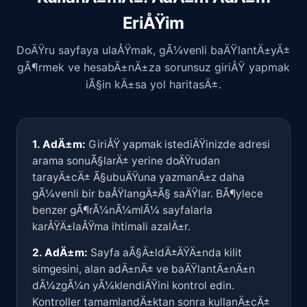
EriÅŸim
DoÄŸru sayfaya ulaÅŸmak, gÃ¼venli baÄŸlantÄ±yÄ±
gÃ¶rmek ve hesabÄ±nÄ±za sorunsuz giriÅŸ yapmak
iÃ§in kÄ±sa yol haritasÄ±.
1. AdÄ±m:
GiriÅŸ yapmak istediÄŸinizde adresi
arama sonuÃ§larÄ± yerine doÄŸrudan
tarayÄ±cÄ± Ã§ubuÄŸuna yazmanÄ±z daha
gÃ¼venli bir baÅŸlangÄ±Ã§ saÄŸlar. BÃ¶ylece
benzer gÃ¶rÃ¼nÃ¼mlÃ¼ sayfalarla
karÅŸÄ±laÅŸma ihtimali azalÄ±r.
2. AdÄ±m:
Sayfa aÃ§Ä±ldÄ±ÄŸÄ±nda kilit
simgesini, alan adÄ±nÄ± ve baÄŸlantÄ±nÄ±n
dÃ¼zgÃ¼n yÃ¼klendiÄŸini kontrol edin.
Kontroller tamamlandÄ±ktan sonra kullanÄ±cÄ±