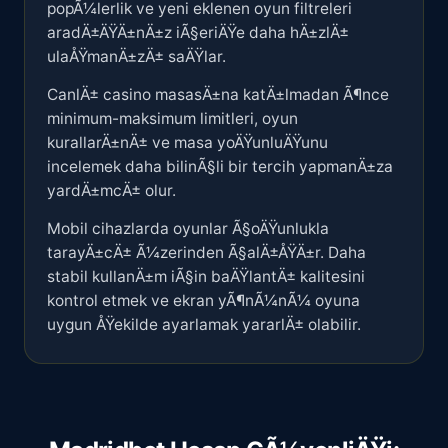
popÃ¼lerlik ve yeni eklenen oyun filtreleri
aradÄ±ÄŸÄ±nÄ±z iÃ§eriÄŸe daha hÄ±zlÄ±
ulaÅŸmanÄ±zÄ± saÄŸlar.
CanlÄ± casino masasÄ±na katÄ±lmadan Ã¶nce
minimum-maksimum limitleri, oyun
kurallarÄ±nÄ± ve masa yoÄŸunluÄŸunu
incelemek daha bilinÃ§li bir tercih yapmanÄ±za
yardÄ±mcÄ± olur.
Mobil cihazlarda oyunlar Ã§oÄŸunlukla
tarayÄ±cÄ± Ã¼zerinden Ã§alÄ±ÅŸÄ±r. Daha
stabil kullanÄ±m iÃ§in baÄŸlantÄ± kalitesini
kontrol etmek ve ekran yÃ¶nÃ¼nÃ¼ oyuna
uygun ÅŸekilde ayarlamak yararlÄ± olabilir.