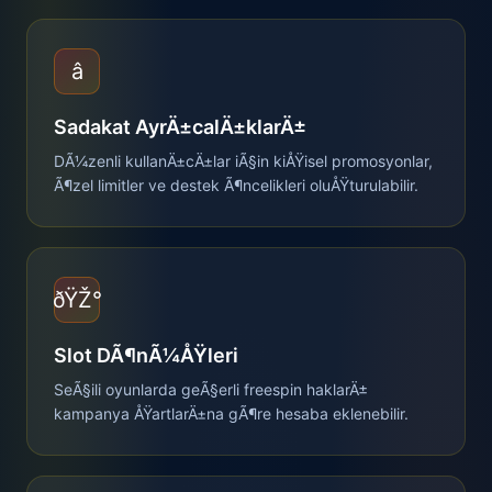
â­
Sadakat AyrÄ±calÄ±klarÄ±
DÃ¼zenli kullanÄ±cÄ±lar iÃ§in kiÅŸisel promosyonlar,
Ã¶zel limitler ve destek Ã¶ncelikleri oluÅŸturulabilir.
ðŸŽ°
Slot DÃ¶nÃ¼ÅŸleri
SeÃ§ili oyunlarda geÃ§erli freespin haklarÄ±
kampanya ÅŸartlarÄ±na gÃ¶re hesaba eklenebilir.