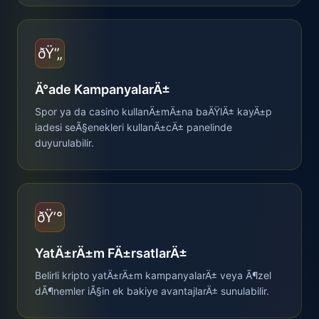
ðŸ”„
Ä°ade KampanyalarÄ±
Spor ya da casino kullanÄ±mÄ±na baÄŸlÄ± kayÄ±p
iadesi seÃ§enekleri kullanÄ±cÄ± panelinde
duyurulabilir.
ðŸ’°
YatÄ±rÄ±m FÄ±rsatlarÄ±
Belirli kripto yatÄ±rÄ±m kampanyalarÄ± veya Ã¶zel
dÃ¶nemler iÃ§in ek bakiye avantajlarÄ± sunulabilir.