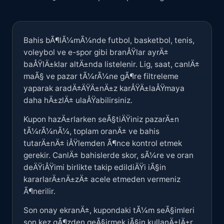
Bahis bÃ¶lÃ¼mÃ¼nde futbol, basketbol, tenis,
voleybol ve e-spor gibi branÅŸlar ayrÄ±
baÅŸlÄ±klar altÄ±nda listelenir. Lig, saat, canlÄ±
maÃ§ ve pazar tÃ¼rÃ¼ne gÃ¶re filtreleme
yaparak aradÄ±ÄŸÄ±nÄ±z karÅŸÄ±laÅŸmaya
daha hÄ±zlÄ± ulaÅŸabilirsiniz.
Kupon hazÄ±rlarken seÃ§tiÄŸiniz pazarÄ±n
tÃ¼rÃ¼nÃ¼, toplam oranÄ± ve bahis
tutarÄ±nÄ± iÅŸlemden Ã¶nce kontrol etmek
gerekir. CanlÄ± bahislerde skor, sÃ¼re ve oran
deÄŸiÅŸimi birlikte takip edildiÄŸi iÃ§in
kararlarÄ±nÄ±zÄ± acele etmeden vermeniz
Ã¶nerilir.
Son onay ekranÄ±, kupondaki tÃ¼m seÃ§imleri
son kez gÃ¶zden geÃ§irmek iÃ§in kullanÄ±lÄ±r.