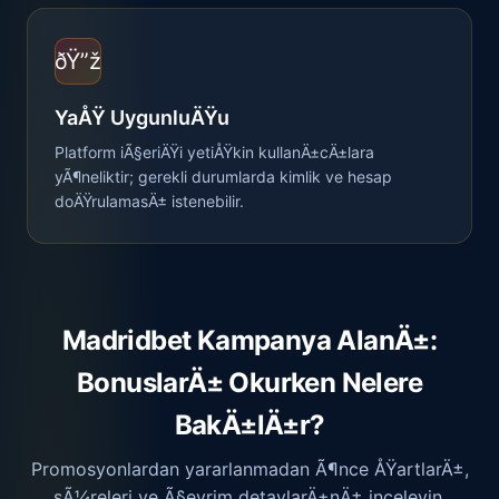
ðŸ”ž
YaÅŸ UygunluÄŸu
Platform iÃ§eriÄŸi yetiÅŸkin kullanÄ±cÄ±lara
yÃ¶neliktir; gerekli durumlarda kimlik ve hesap
doÄŸrulamasÄ± istenebilir.
Madridbet Kampanya AlanÄ±:
BonuslarÄ± Okurken Nelere
BakÄ±lÄ±r?
Promosyonlardan yararlanmadan Ã¶nce ÅŸartlarÄ±,
sÃ¼releri ve Ã§evrim detaylarÄ±nÄ± inceleyin.