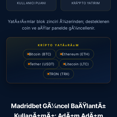
KULLANICI PUANI
KRÄ°PTO YATIRIM
YatÄ±rÄ±mlar blok zinciri Ã¼zerinden; desteklenen
coin ve aÄŸlar panelde gÃ¼ncellenir.
KRIPTO YATÄ±RÄ±M
Bitcoin (BTC)
Ethereum (ETH)
Tether (USDT)
Litecoin (LTC)
TRON (TRX)
Madridbet GÃ¼ncel BaÄŸlantÄ±
KullanÄ±mÄ±: AdÄ±m AdÄ±m