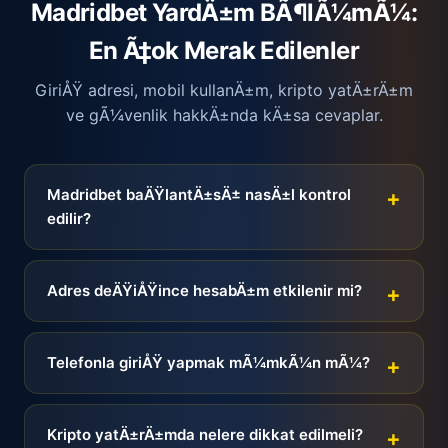
Madridbet YardÄ±m BÃ¶lÃ¼mÃ¼:
En Ã‡ok Merak Edilenler
GiriÅŸ adresi, mobil kullanÄ±m, kripto yatÄ±rÄ±m
ve gÃ¼venlik hakkÄ±nda kÄ±sa cevaplar.
Madridbet baÄŸlantÄ±sÄ± nasÄ±l kontrol
edilir?
Adres deÄŸiÅŸince hesabÄ±m etkilenir mi?
Telefonla giriÅŸ yapmak mÃ¼mkÃ¼n mÃ¼?
Kripto yatÄ±rÄ±mda nelere dikkat edilmeli?