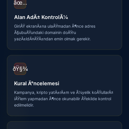
âœ…
Alan AdÄ± KontrolÃ¼
GiriÅŸ ekranÄ±na ulaÅŸmadan Ã¶nce adres
Ã§ubuÄŸundaki domainin doÄŸru
yazÄ±ldÄ±ÄŸÄ±ndan emin olmak gerekir.
ðŸ§¾
Kural Ä°ncelemesi
Kampanya, kripto yatÄ±rÄ±m ve Ã¼yelik koÅŸullarÄ±
iÅŸlem yapmadan Ã¶nce okunabilir ÅŸekilde kontrol
edilmelidir.