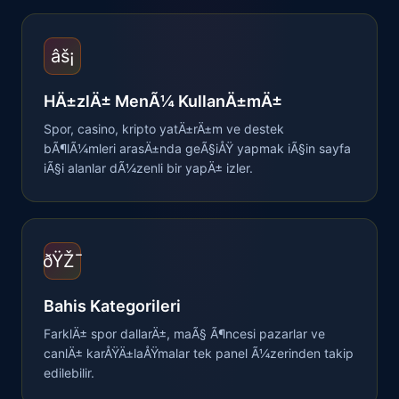
âš¡
HÄ±zlÄ± MenÃ¼ KullanÄ±mÄ±
Spor, casino, kripto yatÄ±rÄ±m ve destek
bÃ¶lÃ¼mleri arasÄ±nda geÃ§iÅŸ yapmak iÃ§in sayfa
iÃ§i alanlar dÃ¼zenli bir yapÄ± izler.
ðŸŽ¯
Bahis Kategorileri
FarklÄ± spor dallarÄ±, maÃ§ Ã¶ncesi pazarlar ve
canlÄ± karÅŸÄ±laÅŸmalar tek panel Ã¼zerinden takip
edilebilir.