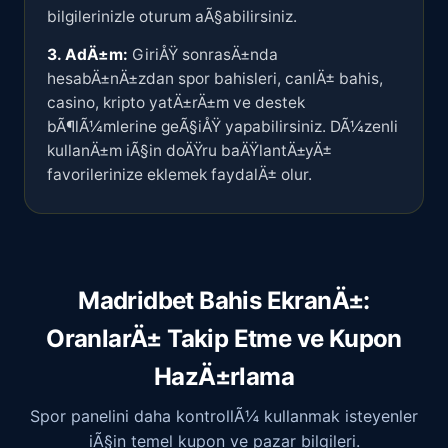
bilgilerinizle oturum aÃ§abilirsiniz.
3. AdÄ±m:
GiriÅŸ sonrasÄ±nda
hesabÄ±nÄ±zdan spor bahisleri, canlÄ± bahis,
casino, kripto yatÄ±rÄ±m ve destek
bÃ¶lÃ¼mlerine geÃ§iÅŸ yapabilirsiniz. DÃ¼zenli
kullanÄ±m iÃ§in doÄŸru baÄŸlantÄ±yÄ±
favorilerinize eklemek faydalÄ± olur.
Madridbet Bahis EkranÄ±:
OranlarÄ± Takip Etme ve Kupon
HazÄ±rlama
Spor panelini daha kontrollÃ¼ kullanmak isteyenler
iÃ§in temel kupon ve pazar bilgileri.