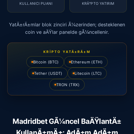
KULLANICI PUANI
KRÄ°PTO YATIRIM
YatÄ±rÄ±mlar blok zinciri Ã¼zerinden; desteklenen
coin ve aÄŸlar panelde gÃ¼ncellenir.
KRIPTO YATÄ±RÄ±M
Bitcoin (BTC)
Ethereum (ETH)
Tether (USDT)
Litecoin (LTC)
TRON (TRX)
Madridbet GÃ¼ncel BaÄŸlantÄ±
KullanÄ±mÄ±: AdÄ±m AdÄ±m