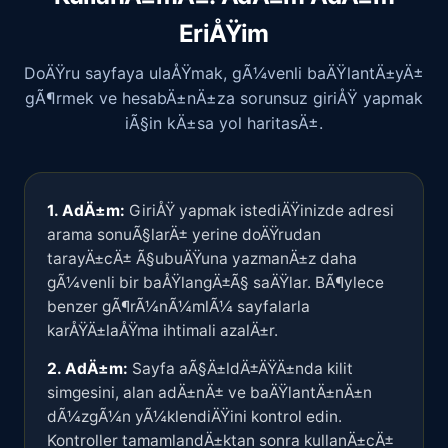
EriÅŸim
DoÄŸru sayfaya ulaÅŸmak, gÃ¼venli baÄŸlantÄ±yÄ±
gÃ¶rmek ve hesabÄ±nÄ±za sorunsuz giriÅŸ yapmak
iÃ§in kÄ±sa yol haritasÄ±.
1. AdÄ±m:
GiriÅŸ yapmak istediÄŸinizde adresi
arama sonuÃ§larÄ± yerine doÄŸrudan
tarayÄ±cÄ± Ã§ubuÄŸuna yazmanÄ±z daha
gÃ¼venli bir baÅŸlangÄ±Ã§ saÄŸlar. BÃ¶ylece
benzer gÃ¶rÃ¼nÃ¼mlÃ¼ sayfalarla
karÅŸÄ±laÅŸma ihtimali azalÄ±r.
2. AdÄ±m:
Sayfa aÃ§Ä±ldÄ±ÄŸÄ±nda kilit
simgesini, alan adÄ±nÄ± ve baÄŸlantÄ±nÄ±n
dÃ¼zgÃ¼n yÃ¼klendiÄŸini kontrol edin.
Kontroller tamamlandÄ±ktan sonra kullanÄ±cÄ±