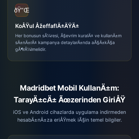
ðŸ“Œ
KoÅŸul ÅžeffaflÄ±ÄŸÄ±
Her bonusun sÃ¼resi, Ã§evrim kuralÄ± ve kullanÄ±m
sÄ±nÄ±rÄ± kampanya detaylarÄ±nda aÃ§Ä±kÃ§a
gÃ¶rÃ¼lmelidir.
Madridbet Mobil KullanÄ±m:
TarayÄ±cÄ± Ãœzerinden GiriÅŸ
iOS ve Android cihazlarda uygulama indirmeden
hesabÄ±nÄ±za eriÅŸmek iÃ§in temel bilgiler.