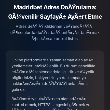
Madridbet Adres DoÄŸrulama:
GÃ¼venilir SayfayÄ± AyÄ±rt Etme
Adres deÄŸiÅŸikliklerinin yaÅŸandÄ±ÄŸÄ±
dÃ¶nemlerde doÄŸru baÄŸlantÄ±yÄ± tanÄ±mak
iÃ§in kÄ±sa kontrol listesi.
Online platformlarda zaman zaman alan adÄ±
yenilemeleri gÃ¶rÃ¼lebilir. Bu durum genellikle
eriÅŸim dÃ¼zenlemeleriyle ilgilidir ve Ã¼yelik
bilgilerinizin, bakiyenizin ya da kampanya
haklarÄ±nÄ±zÄ±n deÄŸiÅŸtiÄŸi anlamÄ±na
gelmez.
BaÄŸlantÄ±ya ulaÅŸÄ±rken alan adÄ±nÄ±
kontrol etmek, HTTPS simgesini gÃ¶rmek ve