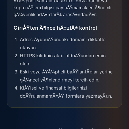
ÅŸÃ¼pheli sayfalarda ÅŸifre, cÃ¼zdan veya
kripto iÅŸlem bilgisi paylaÅŸmamak en Ã¶nemli
gÃ¼venlik adÄ±mlarÄ± arasÄ±ndadÄ±r.
GiriÅŸten Ã¶nce hÄ±zlÄ± kontrol
Adres Ã§ubuÄŸundaki domaini dikkatle
okuyun.
HTTPS kilidinin aktif olduÄŸundan emin
olun.
Eski veya ÅŸÃ¼pheli baÄŸlantÄ±lar yerine
gÃ¼ncel yÃ¶nlendirmeyi tercih edin.
KiÅŸisel ve finansal bilgilerinizi
doÄŸrulanmamÄ±ÅŸ formlara yazmayÄ±n.