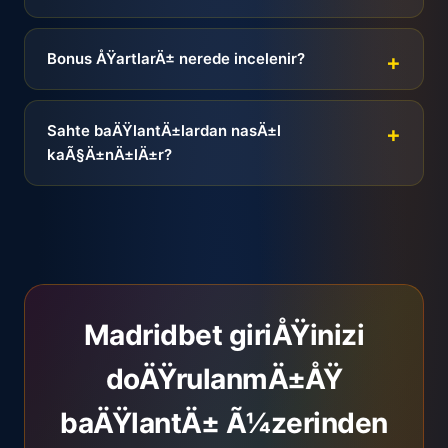
Bonus ÅŸartlarÄ± nerede incelenir?
Sahte baÄŸlantÄ±lardan nasÄ±l
kaÃ§Ä±nÄ±lÄ±r?
Madridbet giriÅŸinizi
doÄŸrulanmÄ±ÅŸ
baÄŸlantÄ± Ã¼zerinden