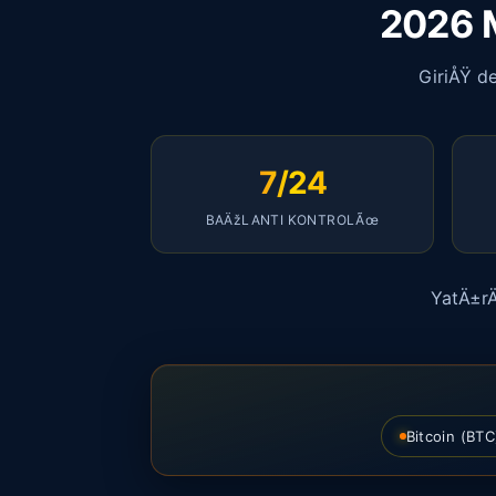
2026 
GiriÅŸ d
7/24
BAÄžLANTI KONTROLÃœ
YatÄ±rÄ
Bitcoin (BTC