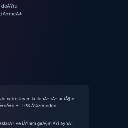
, doÄŸru
ardÄ±mcÄ±
izlemek isteyen kullanÄ±cÄ±lar iÃ§in
tÄ±nÄ±n HTTPS Ã¼zerinden
aklarÄ± ve iÅŸlem geÃ§miÅŸi aynÄ±