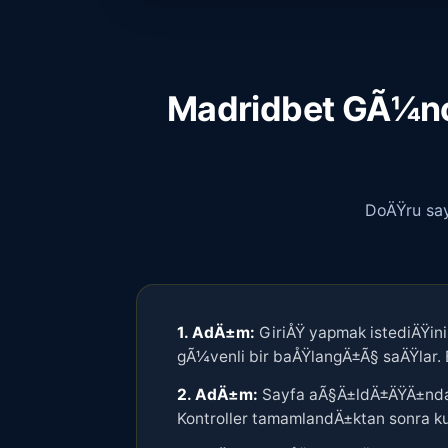
Madridbet GÃ¼n
DoÄŸru sa
1. AdÄ±m:
GiriÅŸ yapmak istediÄŸi
gÃ¼venli bir baÅŸlangÄ±Ã§ saÄŸlar.
2. AdÄ±m:
Sayfa aÃ§Ä±ldÄ±ÄŸÄ±nda k
Kontroller tamamlandÄ±ktan sonra kul