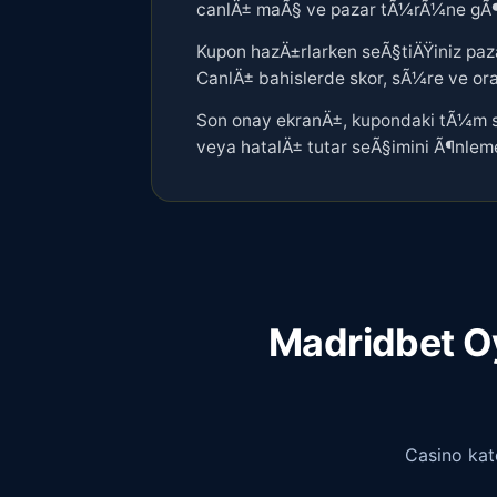
canlÄ± maÃ§ ve pazar tÃ¼rÃ¼ne gÃ¶r
Kupon hazÄ±rlarken seÃ§tiÄŸiniz pa
CanlÄ± bahislerde skor, sÃ¼re ve ora
Son onay ekranÄ±, kupondaki tÃ¼m s
veya hatalÄ± tutar seÃ§imini Ã¶nle
Madridbet O
Casino kate