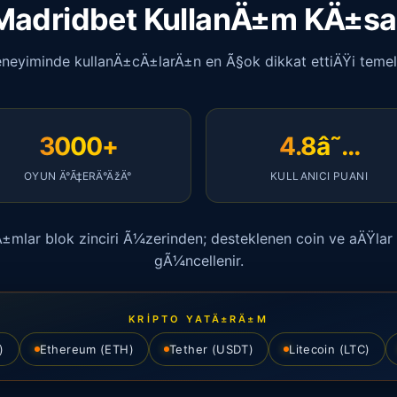
Madridbet KullanÄ±m KÄ±sa 
eneyiminde kullanÄ±cÄ±larÄ±n en Ã§ok dikkat ettiÄŸi temel 
3000+
4.8â˜…
OYUN Ä°Ã‡ERÄ°ÄžÄ°
KULLANICI PUANI
±mlar blok zinciri Ã¼zerinden; desteklenen coin ve aÄŸlar
gÃ¼ncellenir.
KRIPTO YATÄ±RÄ±M
)
Ethereum (ETH)
Tether (USDT)
Litecoin (LTC)