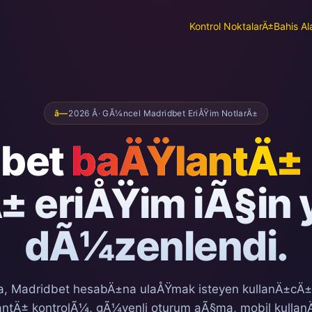
Kontrol NoktalarÄ±
Bahis A
â—
2026 Â· GÃ¼ncel Madridbet EriÅŸim NotlarÄ±
dbet
baÄŸlantÄ± 
± eriÅŸim iÃ§in 
dÃ¼zenlendi.
a, Madridbet hesabÄ±na ulaÅŸmak isteyen kullanÄ±cÄ±l
ntÄ± kontrolÃ¼, gÃ¼venli oturum aÃ§ma, mobil kulla