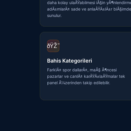
daha kolay ulaÅŸabilmesi iÃ§in yÃ¶nlendirm
adÄ±mlarÄ± sade ve anlaÅŸÄ±lÄ±r biÃ§imd
sunulur.
ðŸŽ¯
Bahis Kategorileri
FarklÄ± spor dallarÄ±, maÃ§ Ã¶ncesi
pazarlar ve canlÄ± karÅŸÄ±laÅŸmalar tek
panel Ã¼zerinden takip edilebilir.