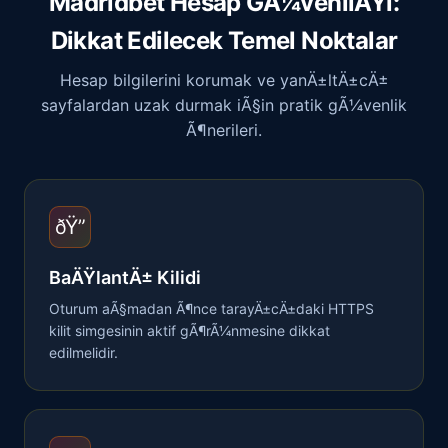
Madridbet Hesap GÃ¼venliÄŸi:
Dikkat Edilecek Temel Noktalar
Hesap bilgilerini korumak ve yanÄ±ltÄ±cÄ±
sayfalardan uzak durmak iÃ§in pratik gÃ¼venlik
Ã¶nerileri.
ðŸ”
BaÄŸlantÄ± Kilidi
Oturum aÃ§madan Ã¶nce tarayÄ±cÄ±daki HTTPS
kilit simgesinin aktif gÃ¶rÃ¼nmesine dikkat
edilmelidir.