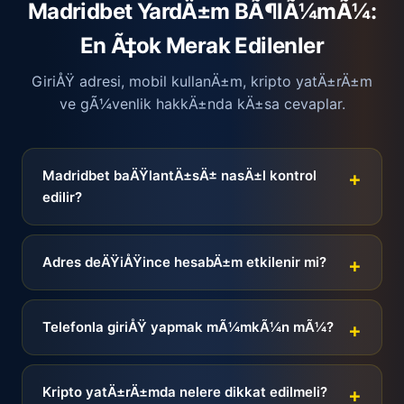
Madridbet YardÄ±m BÃ¶lÃ¼mÃ¼:
En Ã‡ok Merak Edilenler
GiriÅŸ adresi, mobil kullanÄ±m, kripto yatÄ±rÄ±m
ve gÃ¼venlik hakkÄ±nda kÄ±sa cevaplar.
Madridbet baÄŸlantÄ±sÄ± nasÄ±l kontrol
edilir?
Adres deÄŸiÅŸince hesabÄ±m etkilenir mi?
Telefonla giriÅŸ yapmak mÃ¼mkÃ¼n mÃ¼?
Kripto yatÄ±rÄ±mda nelere dikkat edilmeli?