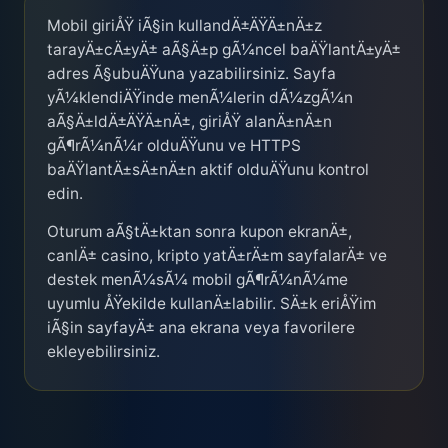
Mobil giriÅŸ iÃ§in kullandÄ±ÄŸÄ±nÄ±z
tarayÄ±cÄ±yÄ± aÃ§Ä±p gÃ¼ncel baÄŸlantÄ±yÄ±
adres Ã§ubuÄŸuna yazabilirsiniz. Sayfa
yÃ¼klendiÄŸinde menÃ¼lerin dÃ¼zgÃ¼n
aÃ§Ä±ldÄ±ÄŸÄ±nÄ±, giriÅŸ alanÄ±nÄ±n
gÃ¶rÃ¼nÃ¼r olduÄŸunu ve HTTPS
baÄŸlantÄ±sÄ±nÄ±n aktif olduÄŸunu kontrol
edin.
Oturum aÃ§tÄ±ktan sonra kupon ekranÄ±,
canlÄ± casino, kripto yatÄ±rÄ±m sayfalarÄ± ve
destek menÃ¼sÃ¼ mobil gÃ¶rÃ¼nÃ¼me
uyumlu ÅŸekilde kullanÄ±labilir. SÄ±k eriÅŸim
iÃ§in sayfayÄ± ana ekrana veya favorilere
ekleyebilirsiniz.