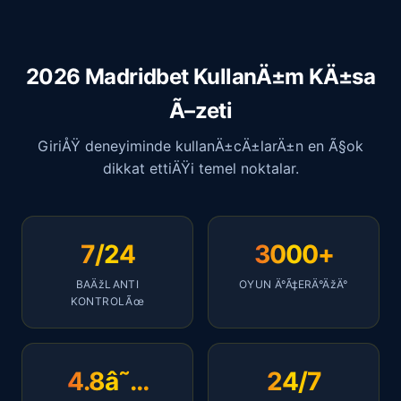
2026 Madridbet KullanÄ±m KÄ±sa
Ã–zeti
GiriÅŸ deneyiminde kullanÄ±cÄ±larÄ±n en Ã§ok
dikkat ettiÄŸi temel noktalar.
7/24
3000+
BAÄžLANTI
OYUN Ä°Ã‡ERÄ°ÄžÄ°
KONTROLÃœ
4.8â˜…
24/7