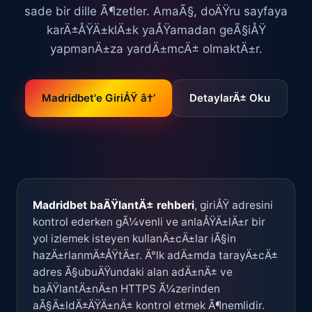
sade bir dille Ã¶zetler. AmaÃ§, doÄŸru sayfaya
karÄ±ÅŸÄ±klÄ±k yaÅŸamadan geÃ§iÅŸ
yapmanÄ±za yardÄ±mcÄ± olmaktÄ±r.
Madridbet'e GiriÅŸ â†’
DetaylarÄ± Oku
Madridbet baÄŸlantÄ± rehberi
, giriÅŸ adresini
kontrol ederken gÃ¼venli ve anlaÅŸÄ±lÄ±r bir
yol izlemek isteyen kullanÄ±cÄ±lar iÃ§in
hazÄ±rlanmÄ±ÅŸtÄ±r. Ä°lk adÄ±mda tarayÄ±cÄ±
adres Ã§ubuÄŸundaki alan adÄ±nÄ± ve
baÄŸlantÄ±nÄ±n HTTPS Ã¼zerinden
aÃ§Ä±ldÄ±ÄŸÄ±nÄ± kontrol etmek Ã¶nemlidir.