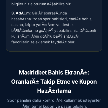
bilgilerinizle oturum aÃ§abilirsiniz.
3. AdÄ±m:
GiriÅŸ sonrasÄ±nda
hesabÄ±nÄ±zdan spor bahisleri, canlÄ± bahis,
casino, kripto yatÄ±rÄ±m ve destek
bÃ¶lÃ¼mlerine geÃ§iÅŸ yapabilirsiniz. DÃ¼zenli
kullanÄ±m iÃ§in doÄŸru baÄŸlantÄ±yÄ±
favorilerinize eklemek faydalÄ± olur.
Madridbet Bahis EkranÄ±:
OranlarÄ± Takip Etme ve Kupon
HazÄ±rlama
Spor panelini daha kontrollÃ¼ kullanmak isteyenler
iÃ§in temel kupon ve pazar bilgileri.