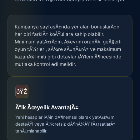
Kampanya sayfasÄ±nda yer alan bonuslarÄ±n
her biri farklÄ± koÅŸullara sahip olabilir.
Minimum yatÄ±rÄ±m, Ã§evrim oranÄ±, geÃ§erli
oyun tÃ¼rleri, sÃ¼re sÄ±nÄ±rÄ± ve maksimum
kazanÃ§ limiti gibi detaylar iÅŸlem Ã¶ncesinde
mutlaka kontrol edilmelidir.
ðŸŽ
Ä°lk Ãœyelik AvantajÄ±
Yeni hesaplar iÃ§in dÃ¶nemsel olarak yatÄ±rÄ±m
desteÄŸi veya Ã¼cretsiz dÃ¶nÃ¼ÅŸ fÄ±rsatlarÄ±
tanÄ±mlanabilir.