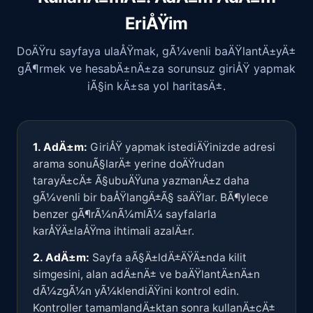
EriÅŸim
DoÄŸru sayfaya ulaÅŸmak, gÃ¼venli baÄŸlantÄ±yÄ±
gÃ¶rmek ve hesabÄ±nÄ±za sorunsuz giriÅŸ yapmak
iÃ§in kÄ±sa yol haritasÄ±.
1. AdÄ±m:
GiriÅŸ yapmak istediÄŸinizde adresi
arama sonuÃ§larÄ± yerine doÄŸrudan
tarayÄ±cÄ± Ã§ubuÄŸuna yazmanÄ±z daha
gÃ¼venli bir baÅŸlangÄ±Ã§ saÄŸlar. BÃ¶ylece
benzer gÃ¶rÃ¼nÃ¼mlÃ¼ sayfalarla
karÅŸÄ±laÅŸma ihtimali azalÄ±r.
2. AdÄ±m:
Sayfa aÃ§Ä±ldÄ±ÄŸÄ±nda kilit
simgesini, alan adÄ±nÄ± ve baÄŸlantÄ±nÄ±n
dÃ¼zgÃ¼n yÃ¼klendiÄŸini kontrol edin.
Kontroller tamamlandÄ±ktan sonra kullanÄ±cÄ±