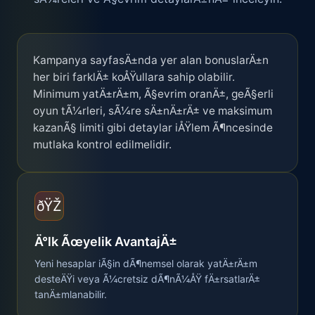
Kampanya sayfasÄ±nda yer alan bonuslarÄ±n
her biri farklÄ± koÅŸullara sahip olabilir.
Minimum yatÄ±rÄ±m, Ã§evrim oranÄ±, geÃ§erli
oyun tÃ¼rleri, sÃ¼re sÄ±nÄ±rÄ± ve maksimum
kazanÃ§ limiti gibi detaylar iÅŸlem Ã¶ncesinde
mutlaka kontrol edilmelidir.
ðŸŽ
Ä°lk Ãœyelik AvantajÄ±
Yeni hesaplar iÃ§in dÃ¶nemsel olarak yatÄ±rÄ±m
desteÄŸi veya Ã¼cretsiz dÃ¶nÃ¼ÅŸ fÄ±rsatlarÄ±
tanÄ±mlanabilir.