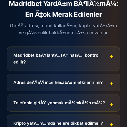
Madridbet YardÄ±m BÃ¶lÃ¼mÃ¼:
En Ã‡ok Merak Edilenler
GiriÅŸ adresi, mobil kullanÄ±m, kripto yatÄ±rÄ±m
ve gÃ¼venlik hakkÄ±nda kÄ±sa cevaplar.
Madridbet baÄŸlantÄ±sÄ± nasÄ±l kontrol
edilir?
Adres deÄŸiÅŸince hesabÄ±m etkilenir mi?
Telefonla giriÅŸ yapmak mÃ¼mkÃ¼n mÃ¼?
Kripto yatÄ±rÄ±mda nelere dikkat edilmeli?