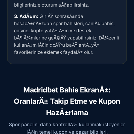
bilgilerinizle oturum aÃ§abilirsiniz.
3. AdÄ±m:
GiriÅŸ sonrasÄ±nda
hesabÄ±nÄ±zdan spor bahisleri, canlÄ± bahis,
casino, kripto yatÄ±rÄ±m ve destek
bÃ¶lÃ¼mlerine geÃ§iÅŸ yapabilirsiniz. DÃ¼zenli
kullanÄ±m iÃ§in doÄŸru baÄŸlantÄ±yÄ±
favorilerinize eklemek faydalÄ± olur.
Madridbet Bahis EkranÄ±:
OranlarÄ± Takip Etme ve Kupon
HazÄ±rlama
Spor panelini daha kontrollÃ¼ kullanmak isteyenler
iÃ§in temel kupon ve pazar bilgileri.