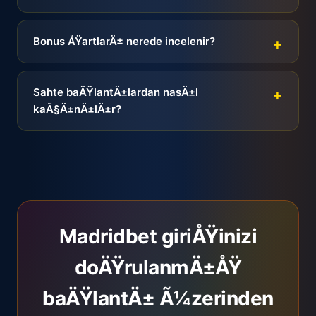
Bonus ÅŸartlarÄ± nerede incelenir?
Sahte baÄŸlantÄ±lardan nasÄ±l
kaÃ§Ä±nÄ±lÄ±r?
Madridbet giriÅŸinizi
doÄŸrulanmÄ±ÅŸ
baÄŸlantÄ± Ã¼zerinden