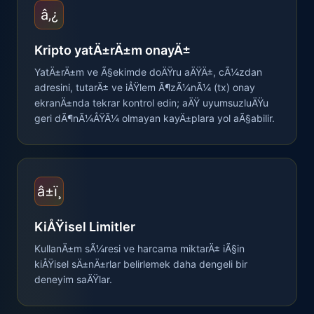
â‚¿
Kripto yatÄ±rÄ±m onayÄ±
YatÄ±rÄ±m ve Ã§ekimde doÄŸru aÄŸÄ±, cÃ¼zdan
adresini, tutarÄ± ve iÅŸlem Ã¶zÃ¼nÃ¼ (tx) onay
ekranÄ±nda tekrar kontrol edin; aÄŸ uyumsuzluÄŸu
geri dÃ¶nÃ¼ÅŸÃ¼ olmayan kayÄ±plara yol aÃ§abilir.
â±ï¸
KiÅŸisel Limitler
KullanÄ±m sÃ¼resi ve harcama miktarÄ± iÃ§in
kiÅŸisel sÄ±nÄ±rlar belirlemek daha dengeli bir
deneyim saÄŸlar.