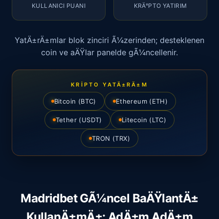
KULLANICI PUANI
KRÄ°PTO YATIRIM
YatÄ±rÄ±mlar blok zinciri Ã¼zerinden; desteklenen
coin ve aÄŸlar panelde gÃ¼ncellenir.
KRIPTO YATÄ±RÄ±M
Bitcoin (BTC)
Ethereum (ETH)
Tether (USDT)
Litecoin (LTC)
TRON (TRX)
Madridbet GÃ¼ncel BaÄŸlantÄ±
KullanÄ±mÄ±: AdÄ±m AdÄ±m