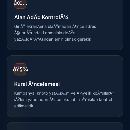
âœ…
Alan AdÄ± KontrolÃ¼
GiriÅŸ ekranÄ±na ulaÅŸmadan Ã¶nce adres
Ã§ubuÄŸundaki domainin doÄŸru
yazÄ±ldÄ±ÄŸÄ±ndan emin olmak gerekir.
ðŸ§¾
Kural Ä°ncelemesi
Kampanya, kripto yatÄ±rÄ±m ve Ã¼yelik koÅŸullarÄ±
iÅŸlem yapmadan Ã¶nce okunabilir ÅŸekilde kontrol
edilmelidir.