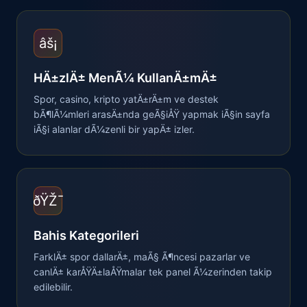
âš¡
HÄ±zlÄ± MenÃ¼ KullanÄ±mÄ±
Spor, casino, kripto yatÄ±rÄ±m ve destek
bÃ¶lÃ¼mleri arasÄ±nda geÃ§iÅŸ yapmak iÃ§in sayfa
iÃ§i alanlar dÃ¼zenli bir yapÄ± izler.
ðŸŽ¯
Bahis Kategorileri
FarklÄ± spor dallarÄ±, maÃ§ Ã¶ncesi pazarlar ve
canlÄ± karÅŸÄ±laÅŸmalar tek panel Ã¼zerinden takip
edilebilir.