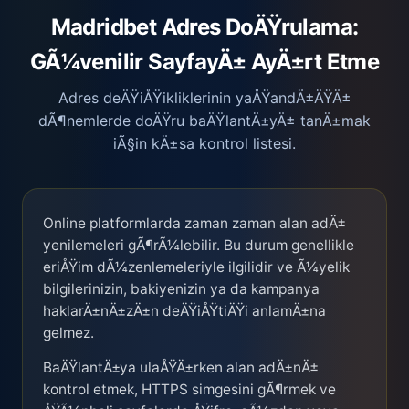
Madridbet Adres DoÄŸrulama:
GÃ¼venilir SayfayÄ± AyÄ±rt Etme
Adres deÄŸiÅŸikliklerinin yaÅŸandÄ±ÄŸÄ±
dÃ¶nemlerde doÄŸru baÄŸlantÄ±yÄ± tanÄ±mak
iÃ§in kÄ±sa kontrol listesi.
Online platformlarda zaman zaman alan adÄ±
yenilemeleri gÃ¶rÃ¼lebilir. Bu durum genellikle
eriÅŸim dÃ¼zenlemeleriyle ilgilidir ve Ã¼yelik
bilgilerinizin, bakiyenizin ya da kampanya
haklarÄ±nÄ±zÄ±n deÄŸiÅŸtiÄŸi anlamÄ±na
gelmez.
BaÄŸlantÄ±ya ulaÅŸÄ±rken alan adÄ±nÄ±
kontrol etmek, HTTPS simgesini gÃ¶rmek ve