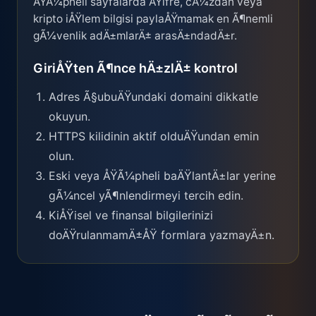
ÅŸÃ¼pheli sayfalarda ÅŸifre, cÃ¼zdan veya
kripto iÅŸlem bilgisi paylaÅŸmamak en Ã¶nemli
gÃ¼venlik adÄ±mlarÄ± arasÄ±ndadÄ±r.
GiriÅŸten Ã¶nce hÄ±zlÄ± kontrol
Adres Ã§ubuÄŸundaki domaini dikkatle
okuyun.
HTTPS kilidinin aktif olduÄŸundan emin
olun.
Eski veya ÅŸÃ¼pheli baÄŸlantÄ±lar yerine
gÃ¼ncel yÃ¶nlendirmeyi tercih edin.
KiÅŸisel ve finansal bilgilerinizi
doÄŸrulanmamÄ±ÅŸ formlara yazmayÄ±n.