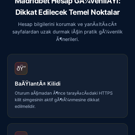
Madridbet Hesap GÃ¼venliÄŸi:
Dikkat Edilecek Temel Noktalar
Hesap bilgilerini korumak ve yanÄ±ltÄ±cÄ±
sayfalardan uzak durmak iÃ§in pratik gÃ¼venlik
Ã¶nerileri.
ðŸ”
BaÄŸlantÄ± Kilidi
Oturum aÃ§madan Ã¶nce tarayÄ±cÄ±daki HTTPS
kilit simgesinin aktif gÃ¶rÃ¼nmesine dikkat
edilmelidir.