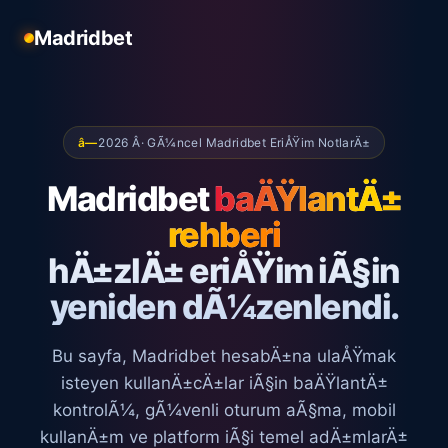
Madridbet
â—
2026 Â· GÃ¼ncel Madridbet EriÅŸim NotlarÄ±
Madridbet
baÄŸlantÄ±
rehberi
hÄ±zlÄ± eriÅŸim iÃ§in
yeniden dÃ¼zenlendi.
Bu sayfa, Madridbet hesabÄ±na ulaÅŸmak
isteyen kullanÄ±cÄ±lar iÃ§in baÄŸlantÄ±
kontrolÃ¼, gÃ¼venli oturum aÃ§ma, mobil
kullanÄ±m ve platform iÃ§i temel adÄ±mlarÄ±