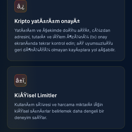
â‚¿
Kripto yatÄ±rÄ±m onayÄ±
YatÄ±rÄ±m ve Ã§ekimde doÄŸru aÄŸÄ±, cÃ¼zdan
adresini, tutarÄ± ve iÅŸlem Ã¶zÃ¼nÃ¼ (tx) onay
ekranÄ±nda tekrar kontrol edin; aÄŸ uyumsuzluÄŸu
geri dÃ¶nÃ¼ÅŸÃ¼ olmayan kayÄ±plara yol aÃ§abilir.
â±ï¸
KiÅŸisel Limitler
KullanÄ±m sÃ¼resi ve harcama miktarÄ± iÃ§in
kiÅŸisel sÄ±nÄ±rlar belirlemek daha dengeli bir
deneyim saÄŸlar.