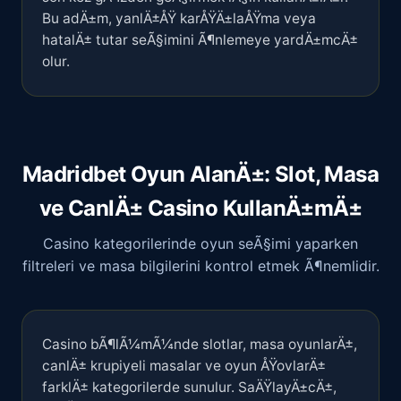
Bu adÄ±m, yanlÄ±ÅŸ karÅŸÄ±laÅŸma veya
hatalÄ± tutar seÃ§imini Ã¶nlemeye yardÄ±mcÄ±
olur.
Madridbet Oyun AlanÄ±: Slot, Masa
ve CanlÄ± Casino KullanÄ±mÄ±
Casino kategorilerinde oyun seÃ§imi yaparken
filtreleri ve masa bilgilerini kontrol etmek Ã¶nemlidir.
Casino bÃ¶lÃ¼mÃ¼nde slotlar, masa oyunlarÄ±,
canlÄ± krupiyeli masalar ve oyun ÅŸovlarÄ±
farklÄ± kategorilerde sunulur. SaÄŸlayÄ±cÄ±,