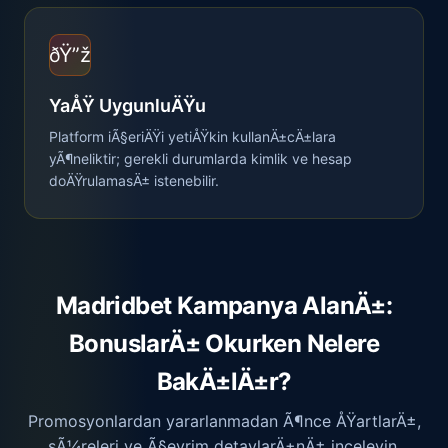
ðŸ”ž
YaÅŸ UygunluÄŸu
Platform iÃ§eriÄŸi yetiÅŸkin kullanÄ±cÄ±lara
yÃ¶neliktir; gerekli durumlarda kimlik ve hesap
doÄŸrulamasÄ± istenebilir.
Madridbet Kampanya AlanÄ±:
BonuslarÄ± Okurken Nelere
BakÄ±lÄ±r?
Promosyonlardan yararlanmadan Ã¶nce ÅŸartlarÄ±,
sÃ¼releri ve Ã§evrim detaylarÄ±nÄ± inceleyin.