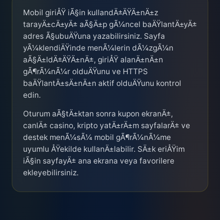
Mobil giriÅŸ iÃ§in kullandÄ±ÄŸÄ±nÄ±z
tarayÄ±cÄ±yÄ± aÃ§Ä±p gÃ¼ncel baÄŸlantÄ±yÄ±
adres Ã§ubuÄŸuna yazabilirsiniz. Sayfa
yÃ¼klendiÄŸinde menÃ¼lerin dÃ¼zgÃ¼n
aÃ§Ä±ldÄ±ÄŸÄ±nÄ±, giriÅŸ alanÄ±nÄ±n
gÃ¶rÃ¼nÃ¼r olduÄŸunu ve HTTPS
baÄŸlantÄ±sÄ±nÄ±n aktif olduÄŸunu kontrol
edin.
Oturum aÃ§tÄ±ktan sonra kupon ekranÄ±,
canlÄ± casino, kripto yatÄ±rÄ±m sayfalarÄ± ve
destek menÃ¼sÃ¼ mobil gÃ¶rÃ¼nÃ¼me
uyumlu ÅŸekilde kullanÄ±labilir. SÄ±k eriÅŸim
iÃ§in sayfayÄ± ana ekrana veya favorilere
ekleyebilirsiniz.