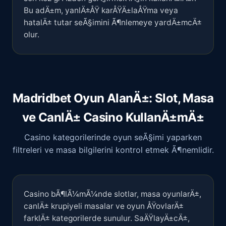
Bu adÄ±m, yanlÄ±ÅŸ karÅŸÄ±laÅŸma veya
hatalÄ± tutar seÃ§imini Ã¶nlemeye yardÄ±mcÄ±
olur.
Madridbet Oyun AlanÄ±: Slot, Masa
ve CanlÄ± Casino KullanÄ±mÄ±
Casino kategorilerinde oyun seÃ§imi yaparken
filtreleri ve masa bilgilerini kontrol etmek Ã¶nemlidir.
Casino bÃ¶lÃ¼mÃ¼nde slotlar, masa oyunlarÄ±,
canlÄ± krupiyeli masalar ve oyun ÅŸovlarÄ±
farklÄ± kategorilerde sunulur. SaÄŸlayÄ±cÄ±,