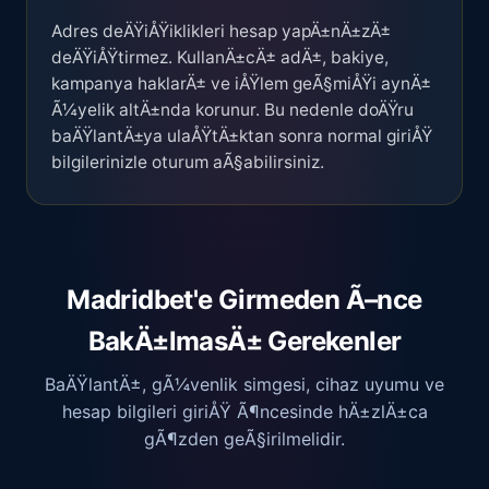
Adres deÄŸiÅŸiklikleri hesap yapÄ±nÄ±zÄ±
deÄŸiÅŸtirmez. KullanÄ±cÄ± adÄ±, bakiye,
kampanya haklarÄ± ve iÅŸlem geÃ§miÅŸi aynÄ±
Ã¼yelik altÄ±nda korunur. Bu nedenle doÄŸru
baÄŸlantÄ±ya ulaÅŸtÄ±ktan sonra normal giriÅŸ
bilgilerinizle oturum aÃ§abilirsiniz.
Madridbet'e Girmeden Ã–nce
BakÄ±lmasÄ± Gerekenler
BaÄŸlantÄ±, gÃ¼venlik simgesi, cihaz uyumu ve
hesap bilgileri giriÅŸ Ã¶ncesinde hÄ±zlÄ±ca
gÃ¶zden geÃ§irilmelidir.