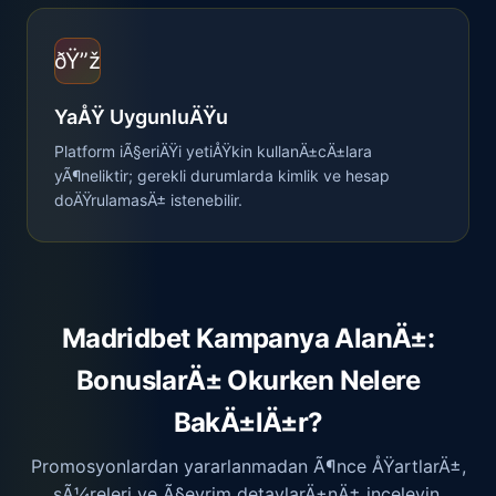
ðŸ”ž
YaÅŸ UygunluÄŸu
Platform iÃ§eriÄŸi yetiÅŸkin kullanÄ±cÄ±lara
yÃ¶neliktir; gerekli durumlarda kimlik ve hesap
doÄŸrulamasÄ± istenebilir.
Madridbet Kampanya AlanÄ±:
BonuslarÄ± Okurken Nelere
BakÄ±lÄ±r?
Promosyonlardan yararlanmadan Ã¶nce ÅŸartlarÄ±,
sÃ¼releri ve Ã§evrim detaylarÄ±nÄ± inceleyin.