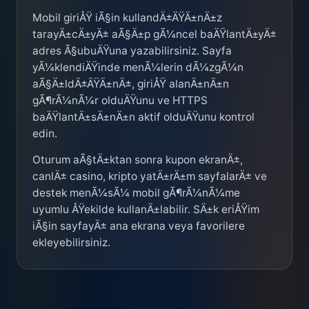
Mobil giriÅŸ iÃ§in kullandÄ±ÄŸÄ±nÄ±z
tarayÄ±cÄ±yÄ± aÃ§Ä±p gÃ¼ncel baÄŸlantÄ±yÄ±
adres Ã§ubuÄŸuna yazabilirsiniz. Sayfa
yÃ¼klendiÄŸinde menÃ¼lerin dÃ¼zgÃ¼n
aÃ§Ä±ldÄ±ÄŸÄ±nÄ±, giriÅŸ alanÄ±nÄ±n
gÃ¶rÃ¼nÃ¼r olduÄŸunu ve HTTPS
baÄŸlantÄ±sÄ±nÄ±n aktif olduÄŸunu kontrol
edin.
Oturum aÃ§tÄ±ktan sonra kupon ekranÄ±,
canlÄ± casino, kripto yatÄ±rÄ±m sayfalarÄ± ve
destek menÃ¼sÃ¼ mobil gÃ¶rÃ¼nÃ¼me
uyumlu ÅŸekilde kullanÄ±labilir. SÄ±k eriÅŸim
iÃ§in sayfayÄ± ana ekrana veya favorilere
ekleyebilirsiniz.