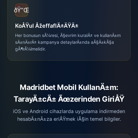
ðŸ“Œ
KoÅŸul ÅžeffaflÄ±ÄŸÄ±
Her bonusun sÃ¼resi, Ã§evrim kuralÄ± ve kullanÄ±m
sÄ±nÄ±rÄ± kampanya detaylarÄ±nda aÃ§Ä±kÃ§a
gÃ¶rÃ¼lmelidir.
Madridbet Mobil KullanÄ±m:
TarayÄ±cÄ± Ãœzerinden GiriÅŸ
iOS ve Android cihazlarda uygulama indirmeden
hesabÄ±nÄ±za eriÅŸmek iÃ§in temel bilgiler.