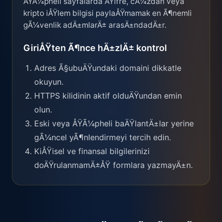
ÅŸÃ¼pheli sayfalarda ÅŸifre, cÃ¼zdan veya
kripto iÅŸlem bilgisi paylaÅŸmamak en Ã¶nemli
gÃ¼venlik adÄ±mlarÄ± arasÄ±ndadÄ±r.
GiriÅŸten Ã¶nce hÄ±zlÄ± kontrol
Adres Ã§ubuÄŸundaki domaini dikkatle
okuyun.
HTTPS kilidinin aktif olduÄŸundan emin
olun.
Eski veya ÅŸÃ¼pheli baÄŸlantÄ±lar yerine
gÃ¼ncel yÃ¶nlendirmeyi tercih edin.
KiÅŸisel ve finansal bilgilerinizi
doÄŸrulanmamÄ±ÅŸ formlara yazmayÄ±n.