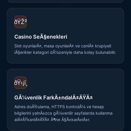
ðŸŽ²
Casino SeÃ§enekleri
Slot oyunlarÄ±, masa oyunlarÄ± ve canlÄ± krupiyeli
iÃ§erikler kategori dÃ¼zeniyle daha kolay bulunabilir.
ðŸ›¡ï¸
GÃ¼venlik FarkÄ±ndalÄ±ÄŸÄ±
Adres doÄŸrulama, HTTPS kontrolÃ¼ ve hesap
bilgilerini yalnÄ±zca gÃ¼venilir sayfalarda kullanma
alÄ±ÅŸkanlÄ±ÄŸÄ± Ã¶ne Ã§Ä±karÄ±lÄ±r.