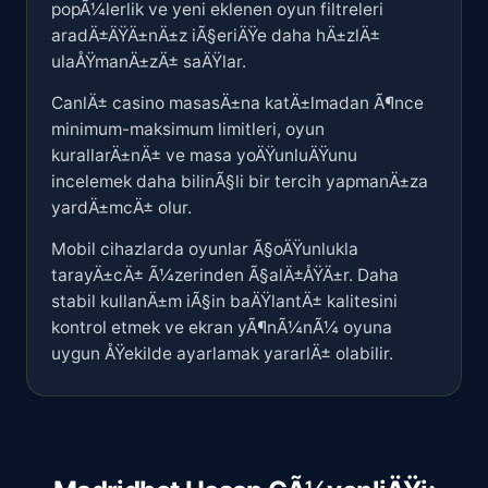
popÃ¼lerlik ve yeni eklenen oyun filtreleri
aradÄ±ÄŸÄ±nÄ±z iÃ§eriÄŸe daha hÄ±zlÄ±
ulaÅŸmanÄ±zÄ± saÄŸlar.
CanlÄ± casino masasÄ±na katÄ±lmadan Ã¶nce
minimum-maksimum limitleri, oyun
kurallarÄ±nÄ± ve masa yoÄŸunluÄŸunu
incelemek daha bilinÃ§li bir tercih yapmanÄ±za
yardÄ±mcÄ± olur.
Mobil cihazlarda oyunlar Ã§oÄŸunlukla
tarayÄ±cÄ± Ã¼zerinden Ã§alÄ±ÅŸÄ±r. Daha
stabil kullanÄ±m iÃ§in baÄŸlantÄ± kalitesini
kontrol etmek ve ekran yÃ¶nÃ¼nÃ¼ oyuna
uygun ÅŸekilde ayarlamak yararlÄ± olabilir.