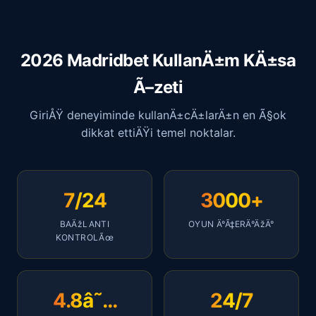
2026 Madridbet KullanÄ±m KÄ±sa
Ã–zeti
GiriÅŸ deneyiminde kullanÄ±cÄ±larÄ±n en Ã§ok
dikkat ettiÄŸi temel noktalar.
7/24
3000+
BAÄžLANTI
OYUN Ä°Ã‡ERÄ°ÄžÄ°
KONTROLÃœ
4.8â˜…
24/7