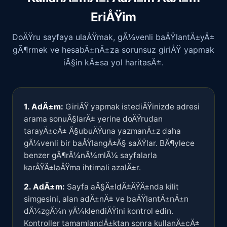
EriÅŸim
DoÄŸru sayfaya ulaÅŸmak, gÃ¼venli baÄŸlantÄ±yÄ±
gÃ¶rmek ve hesabÄ±nÄ±za sorunsuz giriÅŸ yapmak
iÃ§in kÄ±sa yol haritasÄ±.
1. AdÄ±m:
GiriÅŸ yapmak istediÄŸinizde adresi
arama sonuÃ§larÄ± yerine doÄŸrudan
tarayÄ±cÄ± Ã§ubuÄŸuna yazmanÄ±z daha
gÃ¼venli bir baÅŸlangÄ±Ã§ saÄŸlar. BÃ¶ylece
benzer gÃ¶rÃ¼nÃ¼mlÃ¼ sayfalarla
karÅŸÄ±laÅŸma ihtimali azalÄ±r.
2. AdÄ±m:
Sayfa aÃ§Ä±ldÄ±ÄŸÄ±nda kilit
simgesini, alan adÄ±nÄ± ve baÄŸlantÄ±nÄ±n
dÃ¼zgÃ¼n yÃ¼klendiÄŸini kontrol edin.
Kontroller tamamlandÄ±ktan sonra kullanÄ±cÄ±