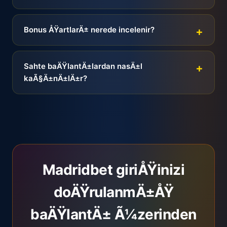
Bonus ÅŸartlarÄ± nerede incelenir?
Sahte baÄŸlantÄ±lardan nasÄ±l
kaÃ§Ä±nÄ±lÄ±r?
Madridbet giriÅŸinizi
doÄŸrulanmÄ±ÅŸ
baÄŸlantÄ± Ã¼zerinden