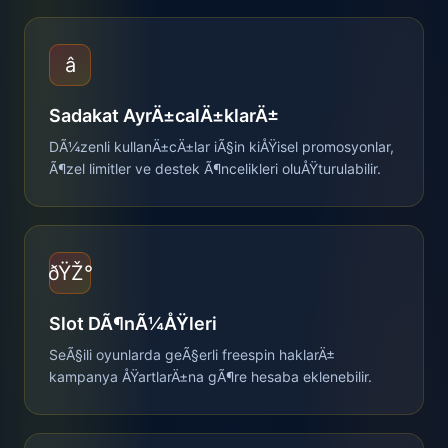
â­
Sadakat AyrÄ±calÄ±klarÄ±
DÃ¼zenli kullanÄ±cÄ±lar iÃ§in kiÅŸisel promosyonlar,
Ã¶zel limitler ve destek Ã¶ncelikleri oluÅŸturulabilir.
ðŸŽ°
Slot DÃ¶nÃ¼ÅŸleri
SeÃ§ili oyunlarda geÃ§erli freespin haklarÄ±
kampanya ÅŸartlarÄ±na gÃ¶re hesaba eklenebilir.