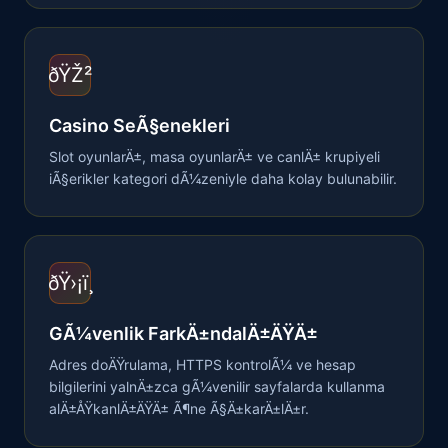
ðŸŽ²
Casino SeÃ§enekleri
Slot oyunlarÄ±, masa oyunlarÄ± ve canlÄ± krupiyeli
iÃ§erikler kategori dÃ¼zeniyle daha kolay bulunabilir.
ðŸ›¡ï¸
GÃ¼venlik FarkÄ±ndalÄ±ÄŸÄ±
Adres doÄŸrulama, HTTPS kontrolÃ¼ ve hesap
bilgilerini yalnÄ±zca gÃ¼venilir sayfalarda kullanma
alÄ±ÅŸkanlÄ±ÄŸÄ± Ã¶ne Ã§Ä±karÄ±lÄ±r.