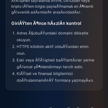
ÅŸÃ¼pheli sayfalarda ÅŸifre, cÃ¼zdan veya
kripto iÅŸlem bilgisi paylaÅŸmamak en Ã¶nemli
gÃ¼venlik adÄ±mlarÄ± arasÄ±ndadÄ±r.
GiriÅŸten Ã¶nce hÄ±zlÄ± kontrol
Adres Ã§ubuÄŸundaki domaini dikkatle
okuyun.
HTTPS kilidinin aktif olduÄŸundan emin
olun.
Eski veya ÅŸÃ¼pheli baÄŸlantÄ±lar yerine
gÃ¼ncel yÃ¶nlendirmeyi tercih edin.
KiÅŸisel ve finansal bilgilerinizi
doÄŸrulanmamÄ±ÅŸ formlara yazmayÄ±n.