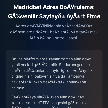
Madridbet Adres DoÄŸrulama:
GÃ¼venilir SayfayÄ± AyÄ±rt Etme
Adres deÄŸiÅŸikliklerinin yaÅŸandÄ±ÄŸÄ±
dÃ¶nemlerde doÄŸru baÄŸlantÄ±yÄ± tanÄ±mak
iÃ§in kÄ±sa kontrol listesi.
Online platformlarda zaman zaman alan adÄ±
yenilemeleri gÃ¶rÃ¼lebilir. Bu durum genellikle
eriÅŸim dÃ¼zenlemeleriyle ilgilidir ve Ã¼yelik
bilgilerinizin, bakiyenizin ya da kampanya
haklarÄ±nÄ±zÄ±n deÄŸiÅŸtiÄŸi anlamÄ±na
gelmez.
BaÄŸlantÄ±ya ulaÅŸÄ±rken alan adÄ±nÄ±
kontrol etmek, HTTPS simgesini gÃ¶rmek ve