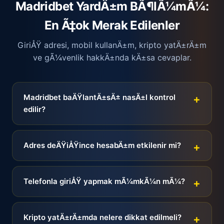
Madridbet YardÄ±m BÃ¶lÃ¼mÃ¼:
En Ã‡ok Merak Edilenler
GiriÅŸ adresi, mobil kullanÄ±m, kripto yatÄ±rÄ±m
ve gÃ¼venlik hakkÄ±nda kÄ±sa cevaplar.
Madridbet baÄŸlantÄ±sÄ± nasÄ±l kontrol
edilir?
Adres deÄŸiÅŸince hesabÄ±m etkilenir mi?
Telefonla giriÅŸ yapmak mÃ¼mkÃ¼n mÃ¼?
Kripto yatÄ±rÄ±mda nelere dikkat edilmeli?