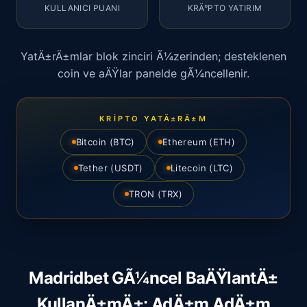
KULLANICI PUANI
KRÄ°PTO YATIRIM
YatÄ±rÄ±mlar blok zinciri Ã¼zerinden; desteklenen
coin ve aÄŸlar panelde gÃ¼ncellenir.
KRIPTO YATÄ±RÄ±M
Bitcoin (BTC)
Ethereum (ETH)
Tether (USDT)
Litecoin (LTC)
TRON (TRX)
Madridbet GÃ¼ncel BaÄŸlantÄ±
KullanÄ±mÄ±: AdÄ±m AdÄ±m