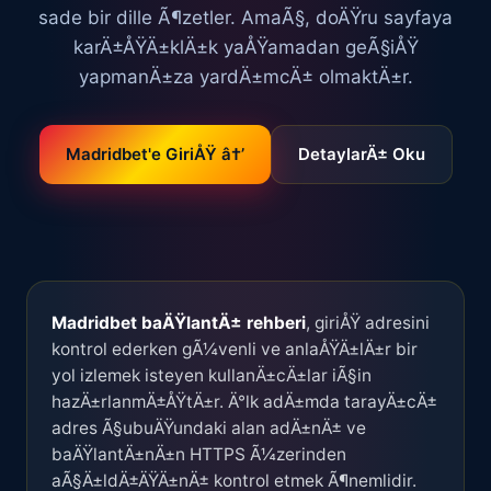
sade bir dille Ã¶zetler. AmaÃ§, doÄŸru sayfaya
karÄ±ÅŸÄ±klÄ±k yaÅŸamadan geÃ§iÅŸ
yapmanÄ±za yardÄ±mcÄ± olmaktÄ±r.
Madridbet'e GiriÅŸ â†’
DetaylarÄ± Oku
Madridbet baÄŸlantÄ± rehberi
, giriÅŸ adresini
kontrol ederken gÃ¼venli ve anlaÅŸÄ±lÄ±r bir
yol izlemek isteyen kullanÄ±cÄ±lar iÃ§in
hazÄ±rlanmÄ±ÅŸtÄ±r. Ä°lk adÄ±mda tarayÄ±cÄ±
adres Ã§ubuÄŸundaki alan adÄ±nÄ± ve
baÄŸlantÄ±nÄ±n HTTPS Ã¼zerinden
aÃ§Ä±ldÄ±ÄŸÄ±nÄ± kontrol etmek Ã¶nemlidir.