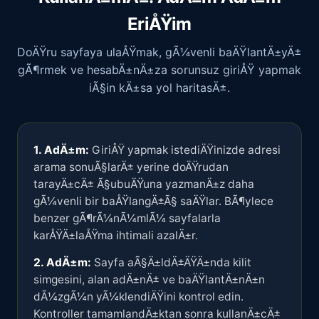
EriÅŸim
DoÄŸru sayfaya ulaÅŸmak, gÃ¼venli baÄŸlantÄ±yÄ±
gÃ¶rmek ve hesabÄ±nÄ±za sorunsuz giriÅŸ yapmak
iÃ§in kÄ±sa yol haritasÄ±.
1. AdÄ±m:
GiriÅŸ yapmak istediÄŸinizde adresi
arama sonuÃ§larÄ± yerine doÄŸrudan
tarayÄ±cÄ± Ã§ubuÄŸuna yazmanÄ±z daha
gÃ¼venli bir baÅŸlangÄ±Ã§ saÄŸlar. BÃ¶ylece
benzer gÃ¶rÃ¼nÃ¼mlÃ¼ sayfalarla
karÅŸÄ±laÅŸma ihtimali azalÄ±r.
2. AdÄ±m:
Sayfa aÃ§Ä±ldÄ±ÄŸÄ±nda kilit
simgesini, alan adÄ±nÄ± ve baÄŸlantÄ±nÄ±n
dÃ¼zgÃ¼n yÃ¼klendiÄŸini kontrol edin.
Kontroller tamamlandÄ±ktan sonra kullanÄ±cÄ±