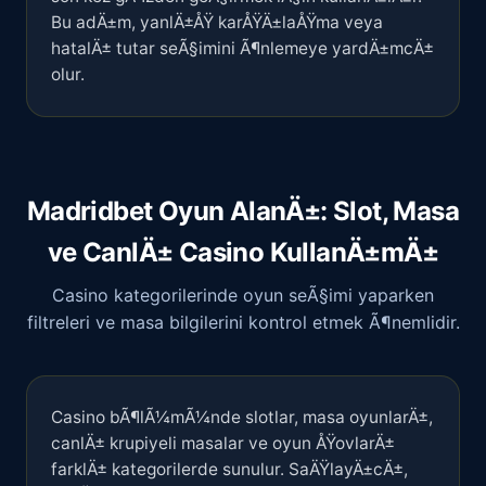
Bu adÄ±m, yanlÄ±ÅŸ karÅŸÄ±laÅŸma veya
hatalÄ± tutar seÃ§imini Ã¶nlemeye yardÄ±mcÄ±
olur.
Madridbet Oyun AlanÄ±: Slot, Masa
ve CanlÄ± Casino KullanÄ±mÄ±
Casino kategorilerinde oyun seÃ§imi yaparken
filtreleri ve masa bilgilerini kontrol etmek Ã¶nemlidir.
Casino bÃ¶lÃ¼mÃ¼nde slotlar, masa oyunlarÄ±,
canlÄ± krupiyeli masalar ve oyun ÅŸovlarÄ±
farklÄ± kategorilerde sunulur. SaÄŸlayÄ±cÄ±,