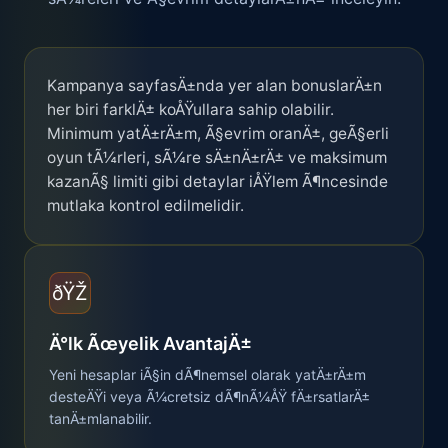
Kampanya sayfasÄ±nda yer alan bonuslarÄ±n
her biri farklÄ± koÅŸullara sahip olabilir.
Minimum yatÄ±rÄ±m, Ã§evrim oranÄ±, geÃ§erli
oyun tÃ¼rleri, sÃ¼re sÄ±nÄ±rÄ± ve maksimum
kazanÃ§ limiti gibi detaylar iÅŸlem Ã¶ncesinde
mutlaka kontrol edilmelidir.
ðŸŽ
Ä°lk Ãœyelik AvantajÄ±
Yeni hesaplar iÃ§in dÃ¶nemsel olarak yatÄ±rÄ±m
desteÄŸi veya Ã¼cretsiz dÃ¶nÃ¼ÅŸ fÄ±rsatlarÄ±
tanÄ±mlanabilir.