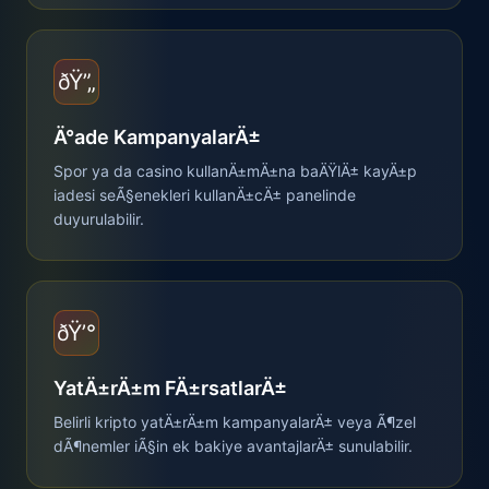
ðŸ”„
Ä°ade KampanyalarÄ±
Spor ya da casino kullanÄ±mÄ±na baÄŸlÄ± kayÄ±p
iadesi seÃ§enekleri kullanÄ±cÄ± panelinde
duyurulabilir.
ðŸ’°
YatÄ±rÄ±m FÄ±rsatlarÄ±
Belirli kripto yatÄ±rÄ±m kampanyalarÄ± veya Ã¶zel
dÃ¶nemler iÃ§in ek bakiye avantajlarÄ± sunulabilir.