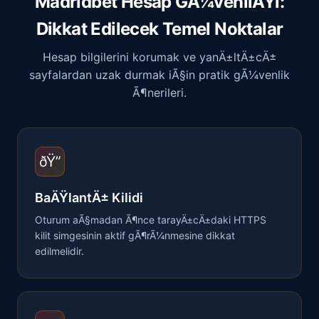
Madridbet Hesap GÃ¼venliÄŸi:
Dikkat Edilecek Temel Noktalar
Hesap bilgilerini korumak ve yanÄ±ltÄ±cÄ±
sayfalardan uzak durmak iÃ§in pratik gÃ¼venlik
Ã¶nerileri.
ðŸ”
BaÄŸlantÄ± Kilidi
Oturum aÃ§madan Ã¶nce tarayÄ±cÄ±daki HTTPS
kilit simgesinin aktif gÃ¶rÃ¼nmesine dikkat
edilmelidir.