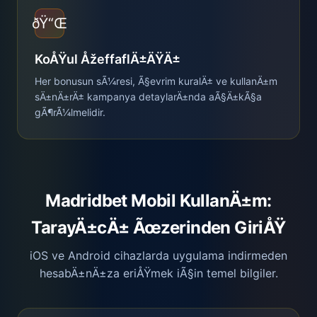
ðŸ“Œ
KoÅŸul ÅžeffaflÄ±ÄŸÄ±
Her bonusun sÃ¼resi, Ã§evrim kuralÄ± ve kullanÄ±m
sÄ±nÄ±rÄ± kampanya detaylarÄ±nda aÃ§Ä±kÃ§a
gÃ¶rÃ¼lmelidir.
Madridbet Mobil KullanÄ±m:
TarayÄ±cÄ± Ãœzerinden GiriÅŸ
iOS ve Android cihazlarda uygulama indirmeden
hesabÄ±nÄ±za eriÅŸmek iÃ§in temel bilgiler.