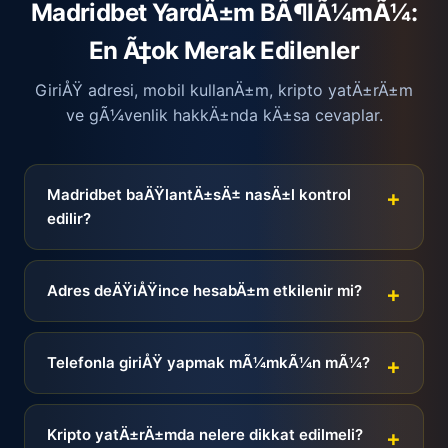
Madridbet YardÄ±m BÃ¶lÃ¼mÃ¼:
En Ã‡ok Merak Edilenler
GiriÅŸ adresi, mobil kullanÄ±m, kripto yatÄ±rÄ±m
ve gÃ¼venlik hakkÄ±nda kÄ±sa cevaplar.
Madridbet baÄŸlantÄ±sÄ± nasÄ±l kontrol
edilir?
Adres deÄŸiÅŸince hesabÄ±m etkilenir mi?
Telefonla giriÅŸ yapmak mÃ¼mkÃ¼n mÃ¼?
Kripto yatÄ±rÄ±mda nelere dikkat edilmeli?