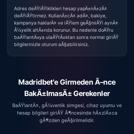
Adres deÄŸiÅŸiklikleri hesap yapÄ±nÄ±zÄ±
deÄŸiÅŸtirmez. KullanÄ±cÄ± adÄ±, bakiye,
kampanya haklarÄ± ve iÅŸlem geÃ§miÅŸi aynÄ±
Ã¼yelik altÄ±nda korunur. Bu nedenle doÄŸru
baÄŸlantÄ±ya ulaÅŸtÄ±ktan sonra normal giriÅŸ
bilgilerinizle oturum aÃ§abilirsiniz.
Madridbet'e Girmeden Ã–nce
BakÄ±lmasÄ± Gerekenler
BaÄŸlantÄ±, gÃ¼venlik simgesi, cihaz uyumu ve
hesap bilgileri giriÅŸ Ã¶ncesinde hÄ±zlÄ±ca
gÃ¶zden geÃ§irilmelidir.