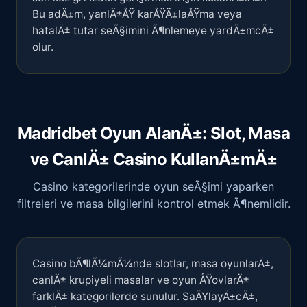
Bu adÄ±m, yanlÄ±ÅŸ karÅŸÄ±laÅŸma veya
hatalÄ± tutar seÃ§imini Ã¶nlemeye yardÄ±mcÄ±
olur.
Madridbet Oyun AlanÄ±: Slot, Masa
ve CanlÄ± Casino KullanÄ±mÄ±
Casino kategorilerinde oyun seÃ§imi yaparken
filtreleri ve masa bilgilerini kontrol etmek Ã¶nemlidir.
Casino bÃ¶lÃ¼mÃ¼nde slotlar, masa oyunlarÄ±,
canlÄ± krupiyeli masalar ve oyun ÅŸovlarÄ±
farklÄ± kategorilerde sunulur. SaÄŸlayÄ±cÄ±,