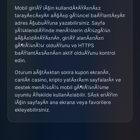
Mobil giriÅŸ iÃ§in kullandÄ±ÄŸÄ±nÄ±z
tarayÄ±cÄ±yÄ± aÃ§Ä±p gÃ¼ncel baÄŸlantÄ±yÄ±
adres Ã§ubuÄŸuna yazabilirsiniz. Sayfa
yÃ¼klendiÄŸinde menÃ¼lerin dÃ¼zgÃ¼n
aÃ§Ä±ldÄ±ÄŸÄ±nÄ±, giriÅŸ alanÄ±nÄ±n
gÃ¶rÃ¼nÃ¼r olduÄŸunu ve HTTPS
baÄŸlantÄ±sÄ±nÄ±n aktif olduÄŸunu kontrol
edin.
Oturum aÃ§tÄ±ktan sonra kupon ekranÄ±,
canlÄ± casino, kripto yatÄ±rÄ±m sayfalarÄ± ve
destek menÃ¼sÃ¼ mobil gÃ¶rÃ¼nÃ¼me
uyumlu ÅŸekilde kullanÄ±labilir. SÄ±k eriÅŸim
iÃ§in sayfayÄ± ana ekrana veya favorilere
ekleyebilirsiniz.