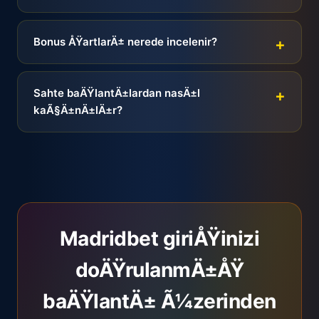
Bonus ÅŸartlarÄ± nerede incelenir?
Sahte baÄŸlantÄ±lardan nasÄ±l
kaÃ§Ä±nÄ±lÄ±r?
Madridbet giriÅŸinizi
doÄŸrulanmÄ±ÅŸ
baÄŸlantÄ± Ã¼zerinden