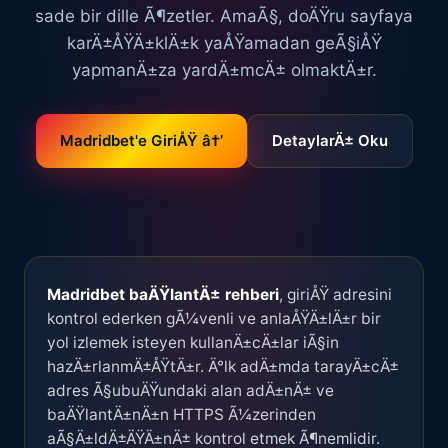
sade bir dille Ã¶zetler. AmaÃ§, doÄŸru sayfaya
karÄ±ÅŸÄ±klÄ±k yaÅŸamadan geÃ§iÅŸ
yapmanÄ±za yardÄ±mcÄ± olmaktÄ±r.
Madridbet'e GiriÅŸ â†’
DetaylarÄ± Oku
Madridbet baÄŸlantÄ± rehberi
, giriÅŸ adresini
kontrol ederken gÃ¼venli ve anlaÅŸÄ±lÄ±r bir
yol izlemek isteyen kullanÄ±cÄ±lar iÃ§in
hazÄ±rlanmÄ±ÅŸtÄ±r. Ä°lk adÄ±mda tarayÄ±cÄ±
adres Ã§ubuÄŸundaki alan adÄ±nÄ± ve
baÄŸlantÄ±nÄ±n HTTPS Ã¼zerinden
aÃ§Ä±ldÄ±ÄŸÄ±nÄ± kontrol etmek Ã¶nemlidir.