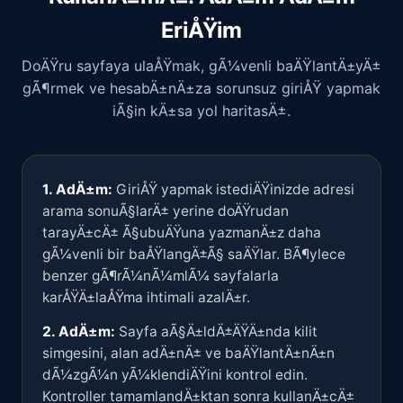
EriÅŸim
DoÄŸru sayfaya ulaÅŸmak, gÃ¼venli baÄŸlantÄ±yÄ±
gÃ¶rmek ve hesabÄ±nÄ±za sorunsuz giriÅŸ yapmak
iÃ§in kÄ±sa yol haritasÄ±.
1. AdÄ±m:
GiriÅŸ yapmak istediÄŸinizde adresi
arama sonuÃ§larÄ± yerine doÄŸrudan
tarayÄ±cÄ± Ã§ubuÄŸuna yazmanÄ±z daha
gÃ¼venli bir baÅŸlangÄ±Ã§ saÄŸlar. BÃ¶ylece
benzer gÃ¶rÃ¼nÃ¼mlÃ¼ sayfalarla
karÅŸÄ±laÅŸma ihtimali azalÄ±r.
2. AdÄ±m:
Sayfa aÃ§Ä±ldÄ±ÄŸÄ±nda kilit
simgesini, alan adÄ±nÄ± ve baÄŸlantÄ±nÄ±n
dÃ¼zgÃ¼n yÃ¼klendiÄŸini kontrol edin.
Kontroller tamamlandÄ±ktan sonra kullanÄ±cÄ±