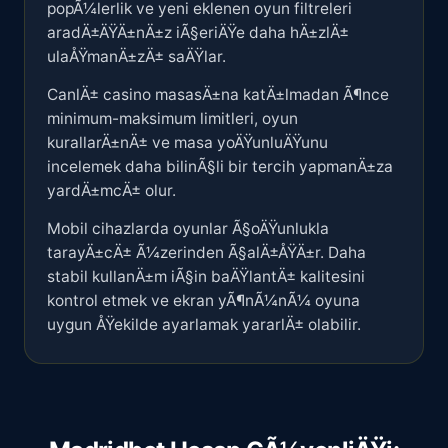
popÃ¼lerlik ve yeni eklenen oyun filtreleri
aradÄ±ÄŸÄ±nÄ±z iÃ§eriÄŸe daha hÄ±zlÄ±
ulaÅŸmanÄ±zÄ± saÄŸlar.
CanlÄ± casino masasÄ±na katÄ±lmadan Ã¶nce
minimum-maksimum limitleri, oyun
kurallarÄ±nÄ± ve masa yoÄŸunluÄŸunu
incelemek daha bilinÃ§li bir tercih yapmanÄ±za
yardÄ±mcÄ± olur.
Mobil cihazlarda oyunlar Ã§oÄŸunlukla
tarayÄ±cÄ± Ã¼zerinden Ã§alÄ±ÅŸÄ±r. Daha
stabil kullanÄ±m iÃ§in baÄŸlantÄ± kalitesini
kontrol etmek ve ekran yÃ¶nÃ¼nÃ¼ oyuna
uygun ÅŸekilde ayarlamak yararlÄ± olabilir.