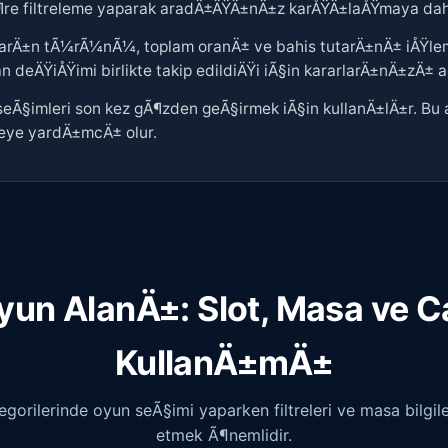
e filtreleme yaparak aradÄ±ÄŸÄ±nÄ±z karÅŸÄ±laÅŸmaya daha 
zarÄ±n tÃ¼rÃ¼nÃ¼, toplam oranÄ± ve bahis tutarÄ±nÄ± iÅŸlem
n deÄŸiÅŸimi birlikte takip edildiÄŸi iÃ§in kararlarÄ±nÄ±zÄ± 
eÃ§imleri son kez gÃ¶zden geÃ§irmek iÃ§in kullanÄ±lÄ±r. B
meye yardÄ±mcÄ± olur.
yun AlanÄ±: Slot, Masa ve C
KullanÄ±mÄ±
gorilerinde oyun seÃ§imi yaparken filtreleri ve masa bilgile
etmek Ã¶nemlidir.