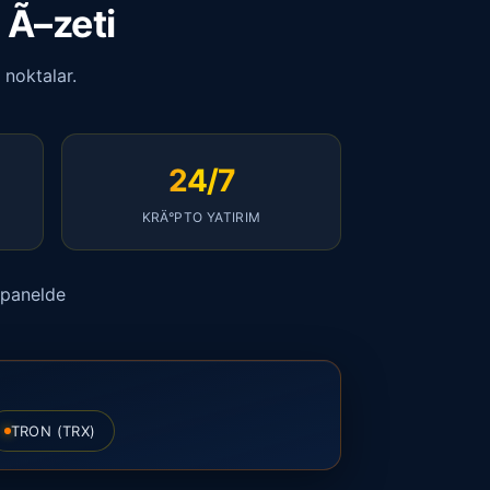
Ã–zeti
noktalar.
24/7
KRÄ°PTO YATIRIM
 panelde
TRON (TRX)