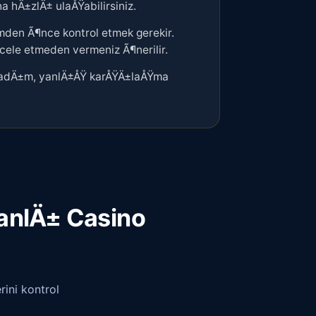
hÄ±zlÄ± ulaÅŸabilirsiniz.
den Ã¶nce kontrol etmek gerekir.
acele etmeden vermeniz Ã¶nerilir.
u adÄ±m, yanlÄ±ÅŸ karÅŸÄ±laÅŸma
anlÄ± Casino
rini kontrol