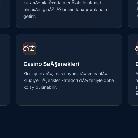
e
kullanÄ±mlarÄ±nda menÃ¼lerin okunabilir
b
e
olmasÄ±, giriÅŸ iÅŸlemini daha pratik hale
i
getirir.
i
ðŸŽ²
ð
Casino SeÃ§enekleri
Slot oyunlarÄ±, masa oyunlarÄ± ve canlÄ±
A
krupiyeli iÃ§erikler kategori dÃ¼zeniyle daha
h
kolay bulunabilir.
s
Ã