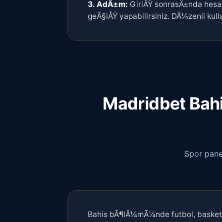
3. AdÄ±m:
GiriÅŸ sonrasÄ±nda hesab
geÃ§iÅŸ yapabilirsiniz. DÃ¼zenli kul
Madridbet Bah
Spor pane
Bahis bÃ¶lÃ¼mÃ¼nde futbol, basketbol