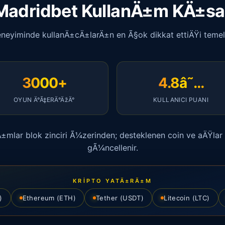
Madridbet KullanÄ±m KÄ±sa 
eneyiminde kullanÄ±cÄ±larÄ±n en Ã§ok dikkat ettiÄŸi temel 
3000+
4.8â˜…
OYUN Ä°Ã‡ERÄ°ÄžÄ°
KULLANICI PUANI
±mlar blok zinciri Ã¼zerinden; desteklenen coin ve aÄŸlar
gÃ¼ncellenir.
KRIPTO YATÄ±RÄ±M
)
Ethereum (ETH)
Tether (USDT)
Litecoin (LTC)