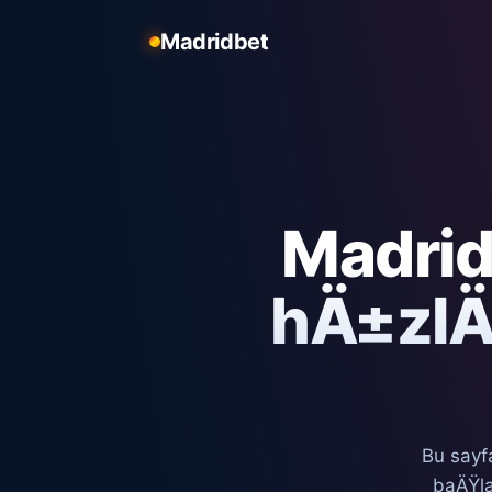
Madridbet
Madri
hÄ±zlÄ
Bu sayf
baÄŸla