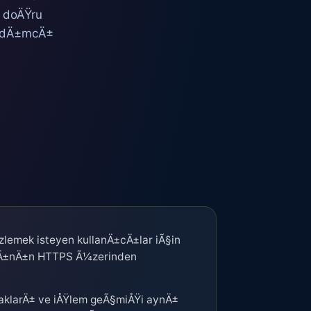
, doÄŸru
ardÄ±mcÄ±
izlemek isteyen kullanÄ±cÄ±lar iÃ§in
tÄ±nÄ±n HTTPS Ã¼zerinden
aklarÄ± ve iÅŸlem geÃ§miÅŸi aynÄ±