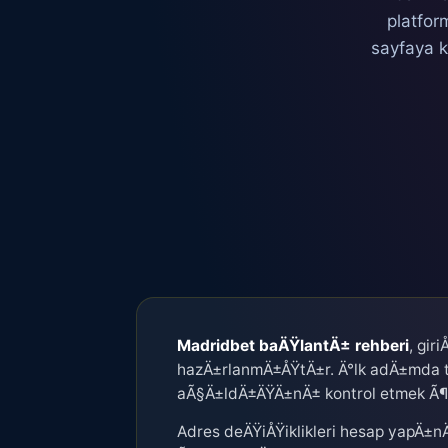
platfor
sayfaya 
Madridbet baÄŸlantÄ± rehberi
, gir
hazÄ±rlanmÄ±ÅŸtÄ±r. Ä°lk adÄ±mda
aÃ§Ä±ldÄ±ÄŸÄ±nÄ± kontrol etmek Ã¶n
Adres deÄŸiÅŸiklikleri hesap yapÄ±