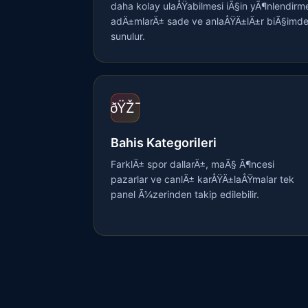
daha kolay ulaÅŸabilmesi iÃ§in yÃ¶nlendirm
adÄ±mlarÄ± sade ve anlaÅŸÄ±lÄ±r biÃ§imd
sunulur.
ðŸŽ¯
Bahis Kategorileri
FarklÄ± spor dallarÄ±, maÃ§ Ã¶ncesi
pazarlar ve canlÄ± karÅŸÄ±laÅŸmalar tek
panel Ã¼zerinden takip edilebilir.