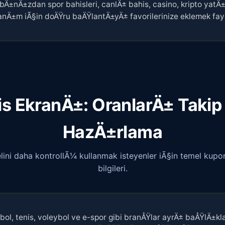
Ä±nÄ±zdan spor bahisleri, canlÄ± bahis, casino, kripto yat
lanÄ±m iÃ§in doÄŸru baÄŸlantÄ±yÄ± favorilerinize eklemek fay
is EkranÄ±: OranlarÄ± Takip
HazÄ±rlama
lini daha kontrollÃ¼ kullanmak isteyenler iÃ§in temel kupo
bilgileri.
, tenis, voleybol ve e-spor gibi branÅŸlar ayrÄ± baÅŸlÄ±klar a