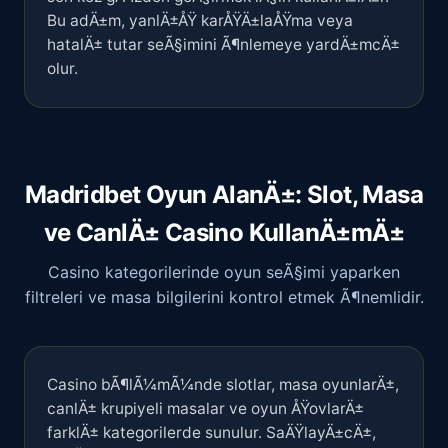
Bu adÄ±m, yanlÄ±ÅŸ karÅŸÄ±laÅŸma veya
hatalÄ± tutar seÃ§imini Ã¶nlemeye yardÄ±mcÄ±
olur.
Madridbet Oyun AlanÄ±: Slot, Masa
ve CanlÄ± Casino KullanÄ±mÄ±
Casino kategorilerinde oyun seÃ§imi yaparken
filtreleri ve masa bilgilerini kontrol etmek Ã¶nemlidir.
Casino bÃ¶lÃ¼mÃ¼nde slotlar, masa oyunlarÄ±,
canlÄ± krupiyeli masalar ve oyun ÅŸovlarÄ±
farklÄ± kategorilerde sunulur. SaÄŸlayÄ±cÄ±,