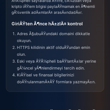
ÅŸÃ¼pheli sayfalarda ÅŸifre, cÃ¼zdan veya
kripto iÅŸlem bilgisi paylaÅŸmamak en Ã¶nemli
gÃ¼venlik adÄ±mlarÄ± arasÄ±ndadÄ±r.
GiriÅŸten Ã¶nce hÄ±zlÄ± kontrol
Adres Ã§ubuÄŸundaki domaini dikkatle
okuyun.
HTTPS kilidinin aktif olduÄŸundan emin
olun.
Eski veya ÅŸÃ¼pheli baÄŸlantÄ±lar yerine
gÃ¼ncel yÃ¶nlendirmeyi tercih edin.
KiÅŸisel ve finansal bilgilerinizi
doÄŸrulanmamÄ±ÅŸ formlara yazmayÄ±n.