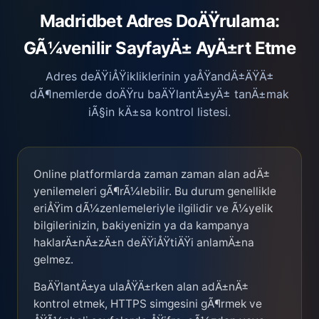
Madridbet Adres DoÄŸrulama:
GÃ¼venilir SayfayÄ± AyÄ±rt Etme
Adres deÄŸiÅŸikliklerinin yaÅŸandÄ±ÄŸÄ±
dÃ¶nemlerde doÄŸru baÄŸlantÄ±yÄ± tanÄ±mak
iÃ§in kÄ±sa kontrol listesi.
Online platformlarda zaman zaman alan adÄ±
yenilemeleri gÃ¶rÃ¼lebilir. Bu durum genellikle
eriÅŸim dÃ¼zenlemeleriyle ilgilidir ve Ã¼yelik
bilgilerinizin, bakiyenizin ya da kampanya
haklarÄ±nÄ±zÄ±n deÄŸiÅŸtiÄŸi anlamÄ±na
gelmez.
BaÄŸlantÄ±ya ulaÅŸÄ±rken alan adÄ±nÄ±
kontrol etmek, HTTPS simgesini gÃ¶rmek ve