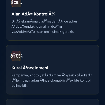
âœ…
Alan AdÄ± KontrolÃ¼
GiriÅŸ ekranÄ±na ulaÅŸmadan Ã¶nce adres
Ã§ubuÄŸundaki domainin doÄŸru
yazÄ±ldÄ±ÄŸÄ±ndan emin olmak gerekir.
ðŸ§¾
Kural Ä°ncelemesi
Kampanya, kripto yatÄ±rÄ±m ve Ã¼yelik koÅŸullarÄ±
iÅŸlem yapmadan Ã¶nce okunabilir ÅŸekilde kontrol
edilmelidir.