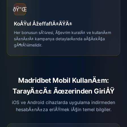
ðŸ“Œ
KoÅŸul ÅžeffaflÄ±ÄŸÄ±
Her bonusun sÃ¼resi, Ã§evrim kuralÄ± ve kullanÄ±m
sÄ±nÄ±rÄ± kampanya detaylarÄ±nda aÃ§Ä±kÃ§a
gÃ¶rÃ¼lmelidir.
Madridbet Mobil KullanÄ±m:
TarayÄ±cÄ± Ãœzerinden GiriÅŸ
iOS ve Android cihazlarda uygulama indirmeden
hesabÄ±nÄ±za eriÅŸmek iÃ§in temel bilgiler.