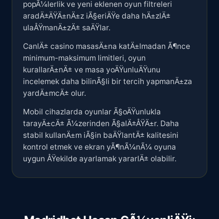
popÃ¼lerlik ve yeni eklenen oyun filtreleri
aradÄ±ÄŸÄ±nÄ±z iÃ§eriÄŸe daha hÄ±zlÄ±
ulaÅŸmanÄ±zÄ± saÄŸlar.
CanlÄ± casino masasÄ±na katÄ±lmadan Ã¶nce
minimum-maksimum limitleri, oyun
kurallarÄ±nÄ± ve masa yoÄŸunluÄŸunu
incelemek daha bilinÃ§li bir tercih yapmanÄ±za
yardÄ±mcÄ± olur.
Mobil cihazlarda oyunlar Ã§oÄŸunlukla
tarayÄ±cÄ± Ã¼zerinden Ã§alÄ±ÅŸÄ±r. Daha
stabil kullanÄ±m iÃ§in baÄŸlantÄ± kalitesini
kontrol etmek ve ekran yÃ¶nÃ¼nÃ¼ oyuna
uygun ÅŸekilde ayarlamak yararlÄ± olabilir.