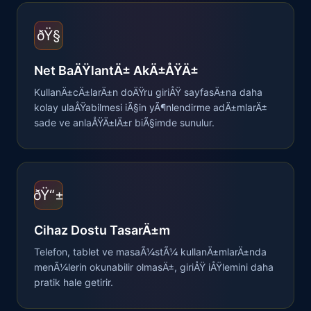
ðŸ§­
Net BaÄŸlantÄ± AkÄ±ÅŸÄ±
KullanÄ±cÄ±larÄ±n doÄŸru giriÅŸ sayfasÄ±na daha
kolay ulaÅŸabilmesi iÃ§in yÃ¶nlendirme adÄ±mlarÄ±
sade ve anlaÅŸÄ±lÄ±r biÃ§imde sunulur.
ðŸ“±
Cihaz Dostu TasarÄ±m
Telefon, tablet ve masaÃ¼stÃ¼ kullanÄ±mlarÄ±nda
menÃ¼lerin okunabilir olmasÄ±, giriÅŸ iÅŸlemini daha
pratik hale getirir.