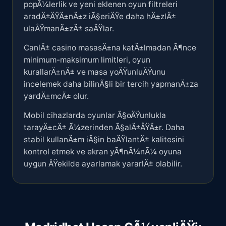
popÃ¼lerlik ve yeni eklenen oyun filtreleri
aradÄ±ÄŸÄ±nÄ±z iÃ§eriÄŸe daha hÄ±zlÄ±
ulaÅŸmanÄ±zÄ± saÄŸlar.
CanlÄ± casino masasÄ±na katÄ±lmadan Ã¶nce
minimum-maksimum limitleri, oyun
kurallarÄ±nÄ± ve masa yoÄŸunluÄŸunu
incelemek daha bilinÃ§li bir tercih yapmanÄ±za
yardÄ±mcÄ± olur.
Mobil cihazlarda oyunlar Ã§oÄŸunlukla
tarayÄ±cÄ± Ã¼zerinden Ã§alÄ±ÅŸÄ±r. Daha
stabil kullanÄ±m iÃ§in baÄŸlantÄ± kalitesini
kontrol etmek ve ekran yÃ¶nÃ¼nÃ¼ oyuna
uygun ÅŸekilde ayarlamak yararlÄ± olabilir.