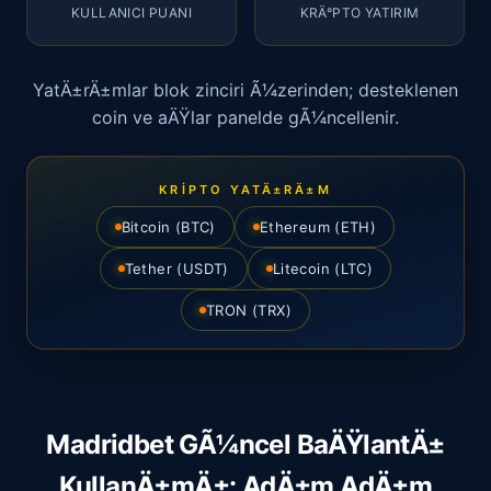
KULLANICI PUANI
KRÄ°PTO YATIRIM
YatÄ±rÄ±mlar blok zinciri Ã¼zerinden; desteklenen
coin ve aÄŸlar panelde gÃ¼ncellenir.
KRIPTO YATÄ±RÄ±M
Bitcoin (BTC)
Ethereum (ETH)
Tether (USDT)
Litecoin (LTC)
TRON (TRX)
Madridbet GÃ¼ncel BaÄŸlantÄ±
KullanÄ±mÄ±: AdÄ±m AdÄ±m