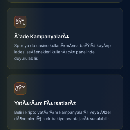
ðŸ”„
Ä°ade KampanyalarÄ±
Spor ya da casino kullanÄ±mÄ±na baÄŸlÄ± kayÄ±p
iadesi seÃ§enekleri kullanÄ±cÄ± panelinde
duyurulabilir.
ðŸ’°
YatÄ±rÄ±m FÄ±rsatlarÄ±
Belirli kripto yatÄ±rÄ±m kampanyalarÄ± veya Ã¶zel
dÃ¶nemler iÃ§in ek bakiye avantajlarÄ± sunulabilir.