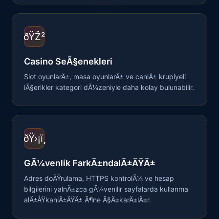
ðŸŽ²
Casino SeÃ§enekleri
Slot oyunlarÄ±, masa oyunlarÄ± ve canlÄ± krupiyeli
iÃ§erikler kategori dÃ¼zeniyle daha kolay bulunabilir.
ðŸ›¡ï¸
GÃ¼venlik FarkÄ±ndalÄ±ÄŸÄ±
Adres doÄŸrulama, HTTPS kontrolÃ¼ ve hesap
bilgilerini yalnÄ±zca gÃ¼venilir sayfalarda kullanma
alÄ±ÅŸkanlÄ±ÄŸÄ± Ã¶ne Ã§Ä±karÄ±lÄ±r.