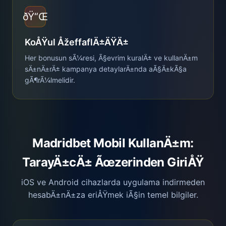
ðŸ“Œ
KoÅŸul ÅžeffaflÄ±ÄŸÄ±
Her bonusun sÃ¼resi, Ã§evrim kuralÄ± ve kullanÄ±m
sÄ±nÄ±rÄ± kampanya detaylarÄ±nda aÃ§Ä±kÃ§a
gÃ¶rÃ¼lmelidir.
Madridbet Mobil KullanÄ±m:
TarayÄ±cÄ± Ãœzerinden GiriÅŸ
iOS ve Android cihazlarda uygulama indirmeden
hesabÄ±nÄ±za eriÅŸmek iÃ§in temel bilgiler.