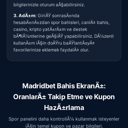
bilgilerinizle oturum aÃ§abilirsiniz.
3. AdÄ±m:
GiriÅŸ sonrasÄ±nda
hesabÄ±nÄ±zdan spor bahisleri, canlÄ± bahis,
casino, kripto yatÄ±rÄ±m ve destek
bÃ¶lÃ¼mlerine geÃ§iÅŸ yapabilirsiniz. DÃ¼zenli
kullanÄ±m iÃ§in doÄŸru baÄŸlantÄ±yÄ±
favorilerinize eklemek faydalÄ± olur.
Madridbet Bahis EkranÄ±:
OranlarÄ± Takip Etme ve Kupon
HazÄ±rlama
Spor panelini daha kontrollÃ¼ kullanmak isteyenler
iÃ§in temel kupon ve pazar bilgileri.