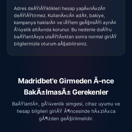
Adres deÄŸiÅŸiklikleri hesap yapÄ±nÄ±zÄ±
deÄŸiÅŸtirmez. KullanÄ±cÄ± adÄ±, bakiye,
kampanya haklarÄ± ve iÅŸlem geÃ§miÅŸi aynÄ±
Ã¼yelik altÄ±nda korunur. Bu nedenle doÄŸru
baÄŸlantÄ±ya ulaÅŸtÄ±ktan sonra normal giriÅŸ
bilgilerinizle oturum aÃ§abilirsiniz.
Madridbet'e Girmeden Ã–nce
BakÄ±lmasÄ± Gerekenler
BaÄŸlantÄ±, gÃ¼venlik simgesi, cihaz uyumu ve
hesap bilgileri giriÅŸ Ã¶ncesinde hÄ±zlÄ±ca
gÃ¶zden geÃ§irilmelidir.