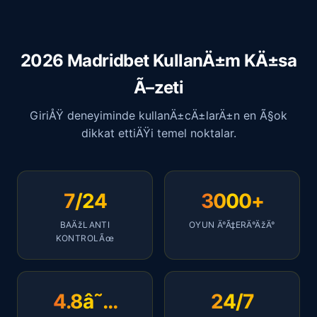
2026 Madridbet KullanÄ±m KÄ±sa
Ã–zeti
GiriÅŸ deneyiminde kullanÄ±cÄ±larÄ±n en Ã§ok
dikkat ettiÄŸi temel noktalar.
7/24
3000+
BAÄžLANTI
OYUN Ä°Ã‡ERÄ°ÄžÄ°
KONTROLÃœ
4.8â˜…
24/7