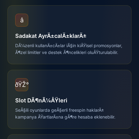
â­
Sadakat AyrÄ±calÄ±klarÄ±
DÃ¼zenli kullanÄ±cÄ±lar iÃ§in kiÅŸisel promosyonlar,
Ã¶zel limitler ve destek Ã¶ncelikleri oluÅŸturulabilir.
ðŸŽ°
Slot DÃ¶nÃ¼ÅŸleri
SeÃ§ili oyunlarda geÃ§erli freespin haklarÄ±
kampanya ÅŸartlarÄ±na gÃ¶re hesaba eklenebilir.