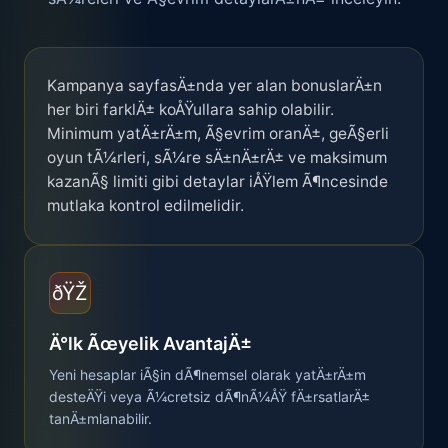
Kampanya sayfasÄ±nda yer alan bonuslarÄ±n
her biri farklÄ± koÅŸullara sahip olabilir.
Minimum yatÄ±rÄ±m, Ã§evrim oranÄ±, geÃ§erli
oyun tÃ¼rleri, sÃ¼re sÄ±nÄ±rÄ± ve maksimum
kazanÃ§ limiti gibi detaylar iÅŸlem Ã¶ncesinde
mutlaka kontrol edilmelidir.
ðŸŽ
Ä°lk Ãœyelik AvantajÄ±
Yeni hesaplar iÃ§in dÃ¶nemsel olarak yatÄ±rÄ±m
desteÄŸi veya Ã¼cretsiz dÃ¶nÃ¼ÅŸ fÄ±rsatlarÄ±
tanÄ±mlanabilir.