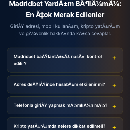
Madridbet YardÄ±m BÃ¶lÃ¼mÃ¼:
En Ã‡ok Merak Edilenler
GiriÅŸ adresi, mobil kullanÄ±m, kripto yatÄ±rÄ±m
ve gÃ¼venlik hakkÄ±nda kÄ±sa cevaplar.
Madridbet baÄŸlantÄ±sÄ± nasÄ±l kontrol
edilir?
Adres deÄŸiÅŸince hesabÄ±m etkilenir mi?
Telefonla giriÅŸ yapmak mÃ¼mkÃ¼n mÃ¼?
Kripto yatÄ±rÄ±mda nelere dikkat edilmeli?