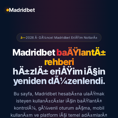
Madridbet
â—
2026 Â· GÃ¼ncel Madridbet EriÅŸim NotlarÄ±
Madridbet
baÄŸlantÄ±
rehberi
hÄ±zlÄ± eriÅŸim iÃ§in
yeniden dÃ¼zenlendi.
Bu sayfa, Madridbet hesabÄ±na ulaÅŸmak
isteyen kullanÄ±cÄ±lar iÃ§in baÄŸlantÄ±
kontrolÃ¼, gÃ¼venli oturum aÃ§ma, mobil
kullanÄ±m ve platform iÃ§i temel adÄ±mlarÄ±