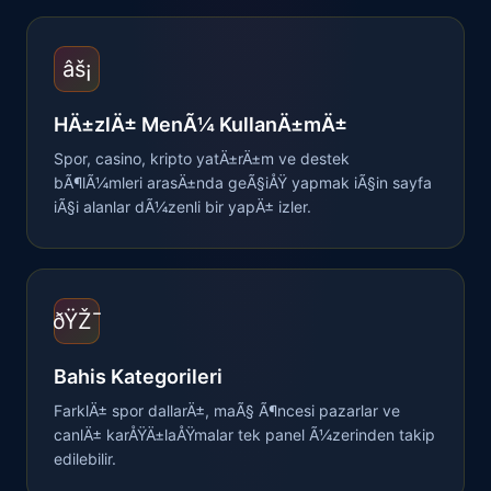
âš¡
HÄ±zlÄ± MenÃ¼ KullanÄ±mÄ±
Spor, casino, kripto yatÄ±rÄ±m ve destek
bÃ¶lÃ¼mleri arasÄ±nda geÃ§iÅŸ yapmak iÃ§in sayfa
iÃ§i alanlar dÃ¼zenli bir yapÄ± izler.
ðŸŽ¯
Bahis Kategorileri
FarklÄ± spor dallarÄ±, maÃ§ Ã¶ncesi pazarlar ve
canlÄ± karÅŸÄ±laÅŸmalar tek panel Ã¼zerinden takip
edilebilir.