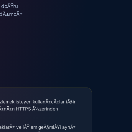
, doÄŸru
ardÄ±mcÄ±
izlemek isteyen kullanÄ±cÄ±lar iÃ§in
tÄ±nÄ±n HTTPS Ã¼zerinden
aklarÄ± ve iÅŸlem geÃ§miÅŸi aynÄ±