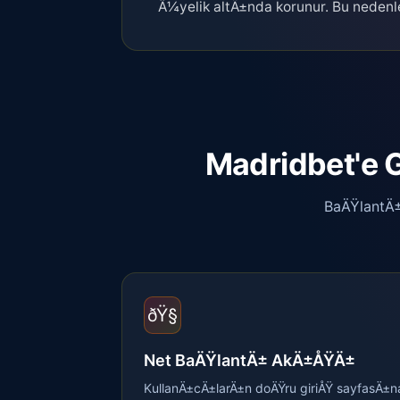
Ã¼yelik altÄ±nda korunur. Bu nedenle
Madridbet'e 
BaÄŸlantÄ±
ðŸ§­
Net BaÄŸlantÄ± AkÄ±ÅŸÄ±
KullanÄ±cÄ±larÄ±n doÄŸru giriÅŸ sayfasÄ±n