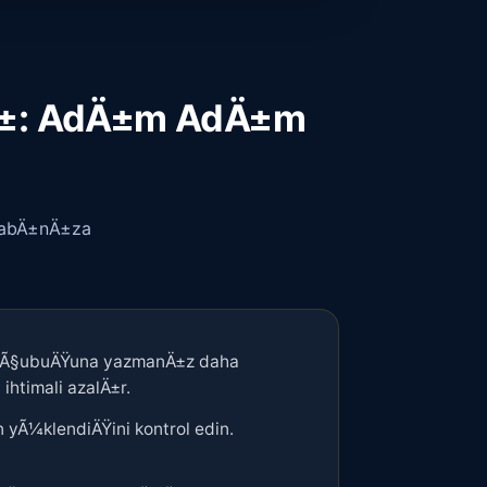
Ä±: AdÄ±m AdÄ±m
sabÄ±nÄ±za
Ä± Ã§ubuÄŸuna yazmanÄ±z daha
htimali azalÄ±r.
yÃ¼klendiÄŸini kontrol edin.