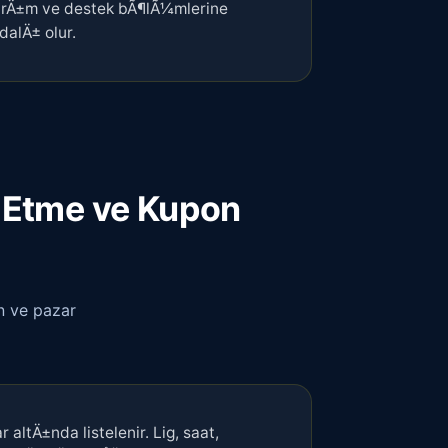
Ä±rÄ±m ve destek bÃ¶lÃ¼mlerine
dalÄ± olur.
 Etme ve Kupon
n ve pazar
ltÄ±nda listelenir. Lig, saat,