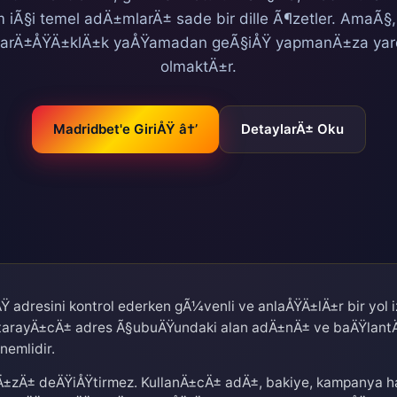
m iÃ§i temel adÄ±mlarÄ± sade bir dille Ã¶zetler. AmaÃ§
karÄ±ÅŸÄ±klÄ±k yaÅŸamadan geÃ§iÅŸ yapmanÄ±za y
olmaktÄ±r.
Madridbet'e GiriÅŸ â†’
DetaylarÄ± Oku
iÅŸ adresini kontrol ederken gÃ¼venli ve anlaÅŸÄ±lÄ±r bir yol 
 tarayÄ±cÄ± adres Ã§ubuÄŸundaki alan adÄ±nÄ± ve baÄŸlan
emlidir.
nÄ±zÄ± deÄŸiÅŸtirmez. KullanÄ±cÄ± adÄ±, bakiye, kampanya h