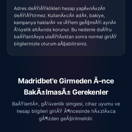
Adres deÄŸiÅŸiklikleri hesap yapÄ±nÄ±zÄ±
deÄŸiÅŸtirmez. KullanÄ±cÄ± adÄ±, bakiye,
kampanya haklarÄ± ve iÅŸlem geÃ§miÅŸi aynÄ±
Ã¼yelik altÄ±nda korunur. Bu nedenle doÄŸru
baÄŸlantÄ±ya ulaÅŸtÄ±ktan sonra normal giriÅŸ
bilgilerinizle oturum aÃ§abilirsiniz.
Madridbet'e Girmeden Ã–nce
BakÄ±lmasÄ± Gerekenler
BaÄŸlantÄ±, gÃ¼venlik simgesi, cihaz uyumu ve
hesap bilgileri giriÅŸ Ã¶ncesinde hÄ±zlÄ±ca
gÃ¶zden geÃ§irilmelidir.