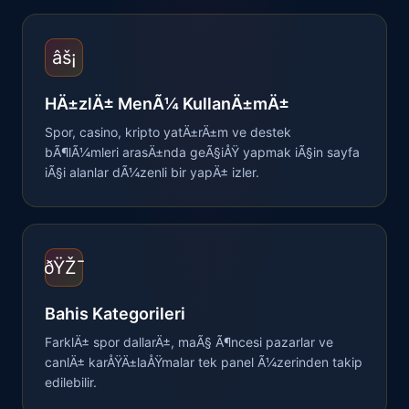
âš¡
HÄ±zlÄ± MenÃ¼ KullanÄ±mÄ±
Spor, casino, kripto yatÄ±rÄ±m ve destek
bÃ¶lÃ¼mleri arasÄ±nda geÃ§iÅŸ yapmak iÃ§in sayfa
iÃ§i alanlar dÃ¼zenli bir yapÄ± izler.
ðŸŽ¯
Bahis Kategorileri
FarklÄ± spor dallarÄ±, maÃ§ Ã¶ncesi pazarlar ve
canlÄ± karÅŸÄ±laÅŸmalar tek panel Ã¼zerinden takip
edilebilir.