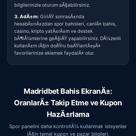
bilgilerinizle oturum aÃ§abilirsiniz.
3. AdÄ±m:
GiriÅŸ sonrasÄ±nda
hesabÄ±nÄ±zdan spor bahisleri, canlÄ± bahis,
casino, kripto yatÄ±rÄ±m ve destek
bÃ¶lÃ¼mlerine geÃ§iÅŸ yapabilirsiniz. DÃ¼zenli
kullanÄ±m iÃ§in doÄŸru baÄŸlantÄ±yÄ±
favorilerinize eklemek faydalÄ± olur.
Madridbet Bahis EkranÄ±:
OranlarÄ± Takip Etme ve Kupon
HazÄ±rlama
Spor panelini daha kontrollÃ¼ kullanmak isteyenler
iÃ§in temel kupon ve pazar bilgileri.