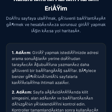
EriÅŸim
DoÄŸru sayfaya ulaÅŸmak, gÃ¼venli baÄŸlantÄ±yÄ±
gÃ¶rmek ve hesabÄ±nÄ±za sorunsuz giriÅŸ yapmak
iÃ§in kÄ±sa yol haritasÄ±.
1. AdÄ±m:
GiriÅŸ yapmak istediÄŸinizde adresi
arama sonuÃ§larÄ± yerine doÄŸrudan
tarayÄ±cÄ± Ã§ubuÄŸuna yazmanÄ±z daha
gÃ¼venli bir baÅŸlangÄ±Ã§ saÄŸlar. BÃ¶ylece
benzer gÃ¶rÃ¼nÃ¼mlÃ¼ sayfalarla
karÅŸÄ±laÅŸma ihtimali azalÄ±r.
2. AdÄ±m:
Sayfa aÃ§Ä±ldÄ±ÄŸÄ±nda kilit
simgesini, alan adÄ±nÄ± ve baÄŸlantÄ±nÄ±n
dÃ¼zgÃ¼n yÃ¼klendiÄŸini kontrol edin.
Kontroller tamamlandÄ±ktan sonra kullanÄ±cÄ±