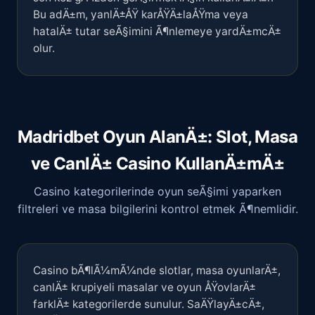
Bu adÄ±m, yanlÄ±ÅŸ karÅŸÄ±laÅŸma veya
hatalÄ± tutar seÃ§imini Ã¶nlemeye yardÄ±mcÄ±
olur.
Madridbet Oyun AlanÄ±: Slot, Masa
ve CanlÄ± Casino KullanÄ±mÄ±
Casino kategorilerinde oyun seÃ§imi yaparken
filtreleri ve masa bilgilerini kontrol etmek Ã¶nemlidir.
Casino bÃ¶lÃ¼mÃ¼nde slotlar, masa oyunlarÄ±,
canlÄ± krupiyeli masalar ve oyun ÅŸovlarÄ±
farklÄ± kategorilerde sunulur. SaÄŸlayÄ±cÄ±,