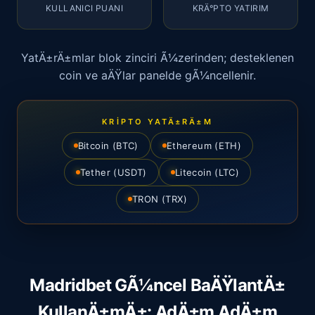
KULLANICI PUANI
KRÄ°PTO YATIRIM
YatÄ±rÄ±mlar blok zinciri Ã¼zerinden; desteklenen
coin ve aÄŸlar panelde gÃ¼ncellenir.
KRIPTO YATÄ±RÄ±M
Bitcoin (BTC)
Ethereum (ETH)
Tether (USDT)
Litecoin (LTC)
TRON (TRX)
Madridbet GÃ¼ncel BaÄŸlantÄ±
KullanÄ±mÄ±: AdÄ±m AdÄ±m