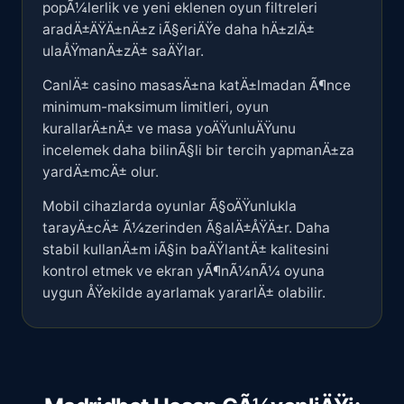
popÃ¼lerlik ve yeni eklenen oyun filtreleri
aradÄ±ÄŸÄ±nÄ±z iÃ§eriÄŸe daha hÄ±zlÄ±
ulaÅŸmanÄ±zÄ± saÄŸlar.
CanlÄ± casino masasÄ±na katÄ±lmadan Ã¶nce
minimum-maksimum limitleri, oyun
kurallarÄ±nÄ± ve masa yoÄŸunluÄŸunu
incelemek daha bilinÃ§li bir tercih yapmanÄ±za
yardÄ±mcÄ± olur.
Mobil cihazlarda oyunlar Ã§oÄŸunlukla
tarayÄ±cÄ± Ã¼zerinden Ã§alÄ±ÅŸÄ±r. Daha
stabil kullanÄ±m iÃ§in baÄŸlantÄ± kalitesini
kontrol etmek ve ekran yÃ¶nÃ¼nÃ¼ oyuna
uygun ÅŸekilde ayarlamak yararlÄ± olabilir.