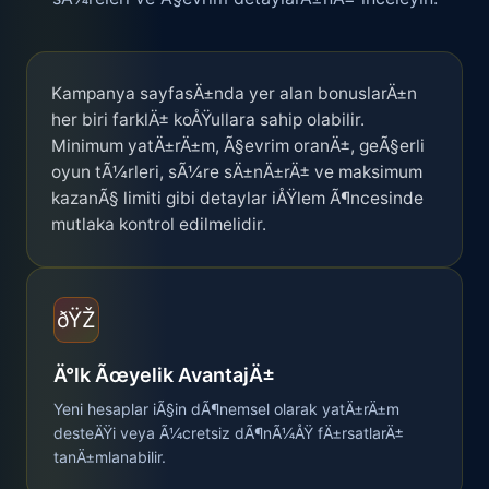
Kampanya sayfasÄ±nda yer alan bonuslarÄ±n
her biri farklÄ± koÅŸullara sahip olabilir.
Minimum yatÄ±rÄ±m, Ã§evrim oranÄ±, geÃ§erli
oyun tÃ¼rleri, sÃ¼re sÄ±nÄ±rÄ± ve maksimum
kazanÃ§ limiti gibi detaylar iÅŸlem Ã¶ncesinde
mutlaka kontrol edilmelidir.
ðŸŽ
Ä°lk Ãœyelik AvantajÄ±
Yeni hesaplar iÃ§in dÃ¶nemsel olarak yatÄ±rÄ±m
desteÄŸi veya Ã¼cretsiz dÃ¶nÃ¼ÅŸ fÄ±rsatlarÄ±
tanÄ±mlanabilir.