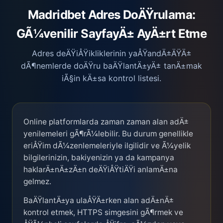
Madridbet Adres DoÄŸrulama:
GÃ¼venilir SayfayÄ± AyÄ±rt Etme
Adres deÄŸiÅŸikliklerinin yaÅŸandÄ±ÄŸÄ±
dÃ¶nemlerde doÄŸru baÄŸlantÄ±yÄ± tanÄ±mak
iÃ§in kÄ±sa kontrol listesi.
Online platformlarda zaman zaman alan adÄ±
yenilemeleri gÃ¶rÃ¼lebilir. Bu durum genellikle
eriÅŸim dÃ¼zenlemeleriyle ilgilidir ve Ã¼yelik
bilgilerinizin, bakiyenizin ya da kampanya
haklarÄ±nÄ±zÄ±n deÄŸiÅŸtiÄŸi anlamÄ±na
gelmez.
BaÄŸlantÄ±ya ulaÅŸÄ±rken alan adÄ±nÄ±
kontrol etmek, HTTPS simgesini gÃ¶rmek ve