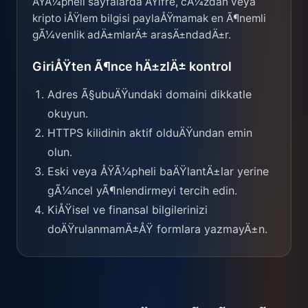
ÅŸÃ¼pheli sayfalarda ÅŸifre, cÃ¼zdan veya
kripto iÅŸlem bilgisi paylaÅŸmamak en Ã¶nemli
gÃ¼venlik adÄ±mlarÄ± arasÄ±ndadÄ±r.
GiriÅŸten Ã¶nce hÄ±zlÄ± kontrol
Adres Ã§ubuÄŸundaki domaini dikkatle
okuyun.
HTTPS kilidinin aktif olduÄŸundan emin
olun.
Eski veya ÅŸÃ¼pheli baÄŸlantÄ±lar yerine
gÃ¼ncel yÃ¶nlendirmeyi tercih edin.
KiÅŸisel ve finansal bilgilerinizi
doÄŸrulanmamÄ±ÅŸ formlara yazmayÄ±n.