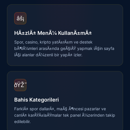
âš¡
HÄ±zlÄ± MenÃ¼ KullanÄ±mÄ±
Spor, casino, kripto yatÄ±rÄ±m ve destek
bÃ¶lÃ¼mleri arasÄ±nda geÃ§iÅŸ yapmak iÃ§in sayfa
iÃ§i alanlar dÃ¼zenli bir yapÄ± izler.
ðŸŽ¯
Bahis Kategorileri
FarklÄ± spor dallarÄ±, maÃ§ Ã¶ncesi pazarlar ve
canlÄ± karÅŸÄ±laÅŸmalar tek panel Ã¼zerinden takip
edilebilir.