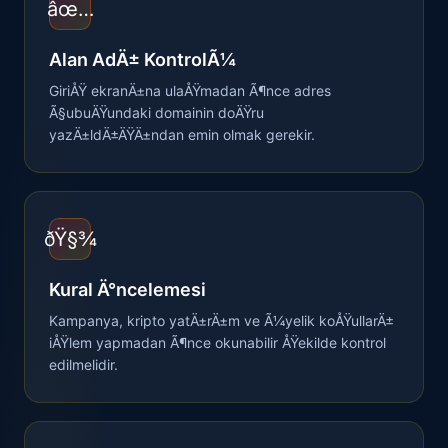
âœ…
Alan AdÄ± KontrolÃ¼
GiriÅŸ ekranÄ±na ulaÅŸmadan Ã¶nce adres
Ã§ubuÄŸundaki domainin doÄŸru
yazÄ±ldÄ±ÄŸÄ±ndan emin olmak gerekir.
ðŸ§¾
Kural Ä°ncelemesi
Kampanya, kripto yatÄ±rÄ±m ve Ã¼yelik koÅŸullarÄ±
iÅŸlem yapmadan Ã¶nce okunabilir ÅŸekilde kontrol
edilmelidir.