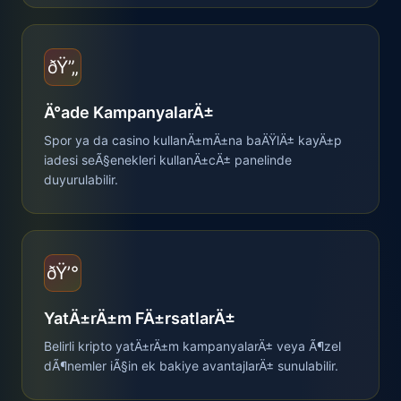
ðŸ”„
Ä°ade KampanyalarÄ±
Spor ya da casino kullanÄ±mÄ±na baÄŸlÄ± kayÄ±p
iadesi seÃ§enekleri kullanÄ±cÄ± panelinde
duyurulabilir.
ðŸ’°
YatÄ±rÄ±m FÄ±rsatlarÄ±
Belirli kripto yatÄ±rÄ±m kampanyalarÄ± veya Ã¶zel
dÃ¶nemler iÃ§in ek bakiye avantajlarÄ± sunulabilir.