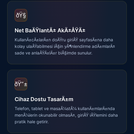
ðŸ§­
Net BaÄŸlantÄ± AkÄ±ÅŸÄ±
KullanÄ±cÄ±larÄ±n doÄŸru giriÅŸ sayfasÄ±na daha
kolay ulaÅŸabilmesi iÃ§in yÃ¶nlendirme adÄ±mlarÄ±
sade ve anlaÅŸÄ±lÄ±r biÃ§imde sunulur.
ðŸ“±
Cihaz Dostu TasarÄ±m
Telefon, tablet ve masaÃ¼stÃ¼ kullanÄ±mlarÄ±nda
menÃ¼lerin okunabilir olmasÄ±, giriÅŸ iÅŸlemini daha
pratik hale getirir.