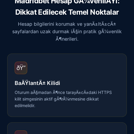
Madridbet Hesap GÃ¼venliÄŸi:
Dikkat Edilecek Temel Noktalar
Hesap bilgilerini korumak ve yanÄ±ltÄ±cÄ±
sayfalardan uzak durmak iÃ§in pratik gÃ¼venlik
Ã¶nerileri.
ðŸ”
BaÄŸlantÄ± Kilidi
Oturum aÃ§madan Ã¶nce tarayÄ±cÄ±daki HTTPS
kilit simgesinin aktif gÃ¶rÃ¼nmesine dikkat
edilmelidir.