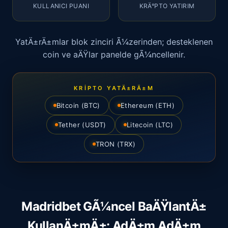
KULLANICI PUANI
KRÄ°PTO YATIRIM
YatÄ±rÄ±mlar blok zinciri Ã¼zerinden; desteklenen
coin ve aÄŸlar panelde gÃ¼ncellenir.
KRIPTO YATÄ±RÄ±M
Bitcoin (BTC)
Ethereum (ETH)
Tether (USDT)
Litecoin (LTC)
TRON (TRX)
Madridbet GÃ¼ncel BaÄŸlantÄ±
KullanÄ±mÄ±: AdÄ±m AdÄ±m