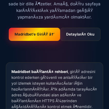
sade bir dille Ã¶zetler. AmaÃ§, doÄŸru sayfaya
karÄ±ÅŸÄ±klÄ±k yaÅŸamadan geÃ§iÅŸ
yapmanÄ±za yardÄ±mcÄ± olmaktÄ±r.
Madridbet'e GiriÅŸ â†’
DetaylarÄ± Oku
Madridbet baÄŸlantÄ± rehberi
, giriÅŸ adresini
kontrol ederken gÃ¼venli ve anlaÅŸÄ±lÄ±r bir
yol izlemek isteyen kullanÄ±cÄ±lar iÃ§in
hazÄ±rlanmÄ±ÅŸtÄ±r. Ä°lk adÄ±mda tarayÄ±cÄ±
adres Ã§ubuÄŸundaki alan adÄ±nÄ± ve
baÄŸlantÄ±nÄ±n HTTPS Ã¼zerinden
aÃ§Ä±ldÄ±ÄŸÄ±nÄ± kontrol etmek Ã¶nemlidir.