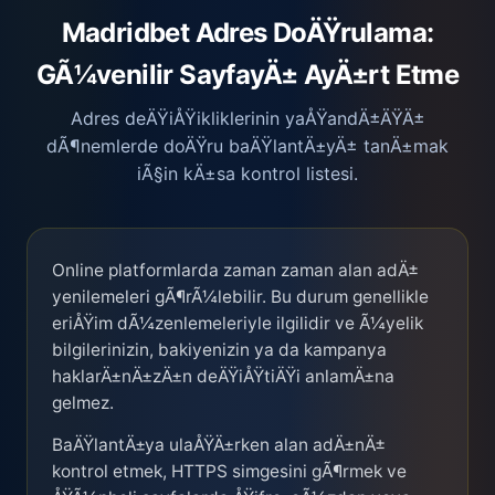
Madridbet Adres DoÄŸrulama:
GÃ¼venilir SayfayÄ± AyÄ±rt Etme
Adres deÄŸiÅŸikliklerinin yaÅŸandÄ±ÄŸÄ±
dÃ¶nemlerde doÄŸru baÄŸlantÄ±yÄ± tanÄ±mak
iÃ§in kÄ±sa kontrol listesi.
Online platformlarda zaman zaman alan adÄ±
yenilemeleri gÃ¶rÃ¼lebilir. Bu durum genellikle
eriÅŸim dÃ¼zenlemeleriyle ilgilidir ve Ã¼yelik
bilgilerinizin, bakiyenizin ya da kampanya
haklarÄ±nÄ±zÄ±n deÄŸiÅŸtiÄŸi anlamÄ±na
gelmez.
BaÄŸlantÄ±ya ulaÅŸÄ±rken alan adÄ±nÄ±
kontrol etmek, HTTPS simgesini gÃ¶rmek ve