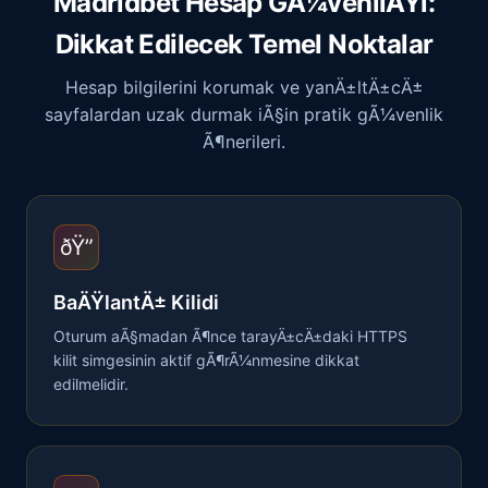
Madridbet Hesap GÃ¼venliÄŸi:
Dikkat Edilecek Temel Noktalar
Hesap bilgilerini korumak ve yanÄ±ltÄ±cÄ±
sayfalardan uzak durmak iÃ§in pratik gÃ¼venlik
Ã¶nerileri.
ðŸ”
BaÄŸlantÄ± Kilidi
Oturum aÃ§madan Ã¶nce tarayÄ±cÄ±daki HTTPS
kilit simgesinin aktif gÃ¶rÃ¼nmesine dikkat
edilmelidir.