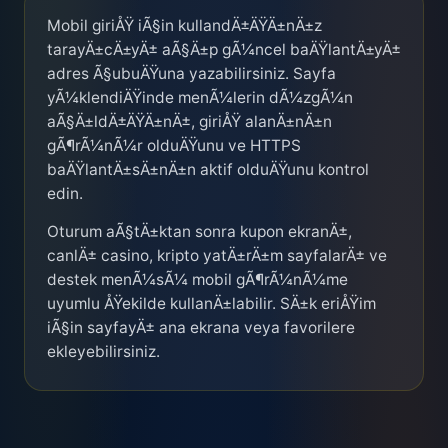
Mobil giriÅŸ iÃ§in kullandÄ±ÄŸÄ±nÄ±z
tarayÄ±cÄ±yÄ± aÃ§Ä±p gÃ¼ncel baÄŸlantÄ±yÄ±
adres Ã§ubuÄŸuna yazabilirsiniz. Sayfa
yÃ¼klendiÄŸinde menÃ¼lerin dÃ¼zgÃ¼n
aÃ§Ä±ldÄ±ÄŸÄ±nÄ±, giriÅŸ alanÄ±nÄ±n
gÃ¶rÃ¼nÃ¼r olduÄŸunu ve HTTPS
baÄŸlantÄ±sÄ±nÄ±n aktif olduÄŸunu kontrol
edin.
Oturum aÃ§tÄ±ktan sonra kupon ekranÄ±,
canlÄ± casino, kripto yatÄ±rÄ±m sayfalarÄ± ve
destek menÃ¼sÃ¼ mobil gÃ¶rÃ¼nÃ¼me
uyumlu ÅŸekilde kullanÄ±labilir. SÄ±k eriÅŸim
iÃ§in sayfayÄ± ana ekrana veya favorilere
ekleyebilirsiniz.