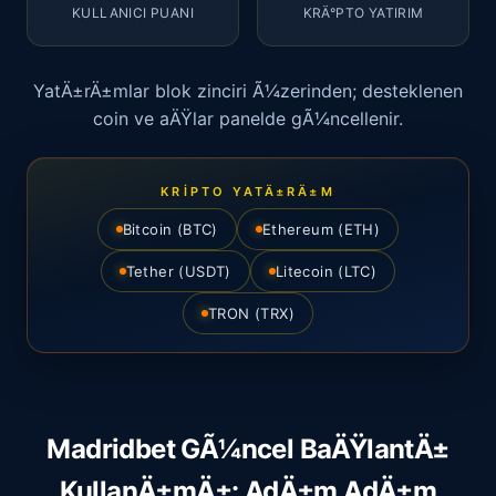
KULLANICI PUANI
KRÄ°PTO YATIRIM
YatÄ±rÄ±mlar blok zinciri Ã¼zerinden; desteklenen
coin ve aÄŸlar panelde gÃ¼ncellenir.
KRIPTO YATÄ±RÄ±M
Bitcoin (BTC)
Ethereum (ETH)
Tether (USDT)
Litecoin (LTC)
TRON (TRX)
Madridbet GÃ¼ncel BaÄŸlantÄ±
KullanÄ±mÄ±: AdÄ±m AdÄ±m