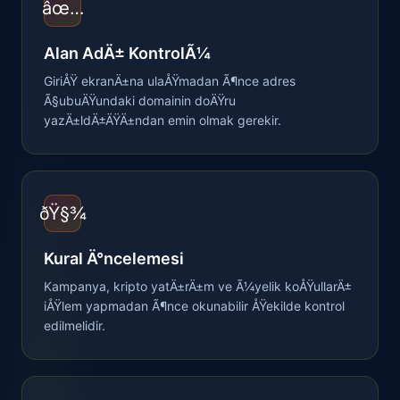
âœ…
Alan AdÄ± KontrolÃ¼
GiriÅŸ ekranÄ±na ulaÅŸmadan Ã¶nce adres
Ã§ubuÄŸundaki domainin doÄŸru
yazÄ±ldÄ±ÄŸÄ±ndan emin olmak gerekir.
ðŸ§¾
Kural Ä°ncelemesi
Kampanya, kripto yatÄ±rÄ±m ve Ã¼yelik koÅŸullarÄ±
iÅŸlem yapmadan Ã¶nce okunabilir ÅŸekilde kontrol
edilmelidir.