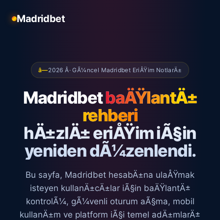
Madridbet
â—
2026 Â· GÃ¼ncel Madridbet EriÅŸim NotlarÄ±
Madridbet
baÄŸlantÄ±
rehberi
hÄ±zlÄ± eriÅŸim iÃ§in
yeniden dÃ¼zenlendi.
Bu sayfa, Madridbet hesabÄ±na ulaÅŸmak
isteyen kullanÄ±cÄ±lar iÃ§in baÄŸlantÄ±
kontrolÃ¼, gÃ¼venli oturum aÃ§ma, mobil
kullanÄ±m ve platform iÃ§i temel adÄ±mlarÄ±