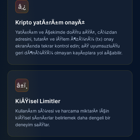
â‚¿
Kripto yatÄ±rÄ±m onayÄ±
YatÄ±rÄ±m ve Ã§ekimde doÄŸru aÄŸÄ±, cÃ¼zdan
adresini, tutarÄ± ve iÅŸlem Ã¶zÃ¼nÃ¼ (tx) onay
ekranÄ±nda tekrar kontrol edin; aÄŸ uyumsuzluÄŸu
geri dÃ¶nÃ¼ÅŸÃ¼ olmayan kayÄ±plara yol aÃ§abilir.
â±ï¸
KiÅŸisel Limitler
KullanÄ±m sÃ¼resi ve harcama miktarÄ± iÃ§in
kiÅŸisel sÄ±nÄ±rlar belirlemek daha dengeli bir
deneyim saÄŸlar.