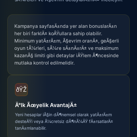
Kampanya sayfasÄ±nda yer alan bonuslarÄ±n
her biri farklÄ± koÅŸullara sahip olabilir.
Minimum yatÄ±rÄ±m, Ã§evrim oranÄ±, geÃ§erli
oyun tÃ¼rleri, sÃ¼re sÄ±nÄ±rÄ± ve maksimum
kazanÃ§ limiti gibi detaylar iÅŸlem Ã¶ncesinde
mutlaka kontrol edilmelidir.
ðŸŽ
Ä°lk Ãœyelik AvantajÄ±
Yeni hesaplar iÃ§in dÃ¶nemsel olarak yatÄ±rÄ±m
desteÄŸi veya Ã¼cretsiz dÃ¶nÃ¼ÅŸ fÄ±rsatlarÄ±
tanÄ±mlanabilir.