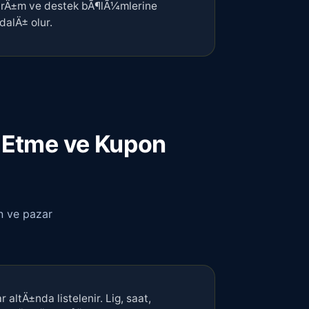
Ä±rÄ±m ve destek bÃ¶lÃ¼mlerine
dalÄ± olur.
 Etme ve Kupon
n ve pazar
ltÄ±nda listelenir. Lig, saat,