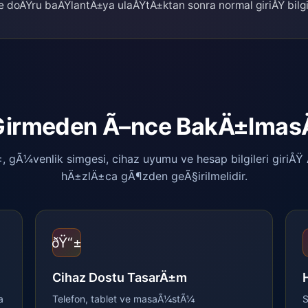
 doÄŸru baÄŸlantÄ±ya ulaÅŸtÄ±ktan sonra normal giriÅŸ bilgile
Girmeden Ã–nce BakÄ±lmas
, gÃ¼venlik simgesi, cihaz uyumu ve hesap bilgileri giriÅŸ
hÄ±zlÄ±ca gÃ¶zden geÃ§irilmelidir.
ðŸ“±
Cihaz Dostu TasarÄ±m
a
Telefon, tablet ve masaÃ¼stÃ¼
S