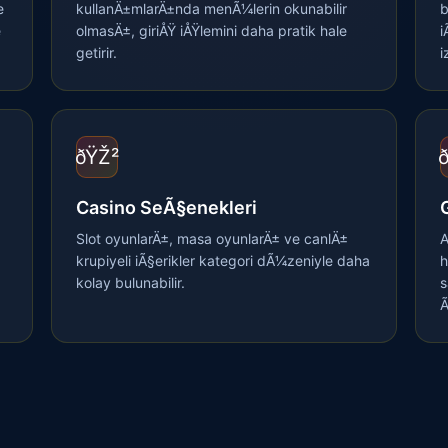
e
kullanÄ±mlarÄ±nda menÃ¼lerin okunabilir
b
e
olmasÄ±, giriÅŸ iÅŸlemini daha pratik hale
i
getirir.
i
ðŸŽ²
ð
Casino SeÃ§enekleri
Slot oyunlarÄ±, masa oyunlarÄ± ve canlÄ±
A
krupiyeli iÃ§erikler kategori dÃ¼zeniyle daha
h
kolay bulunabilir.
s
Ã