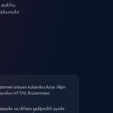
, doÄŸru
ardÄ±mcÄ±
izlemek isteyen kullanÄ±cÄ±lar iÃ§in
tÄ±nÄ±n HTTPS Ã¼zerinden
aklarÄ± ve iÅŸlem geÃ§miÅŸi aynÄ±