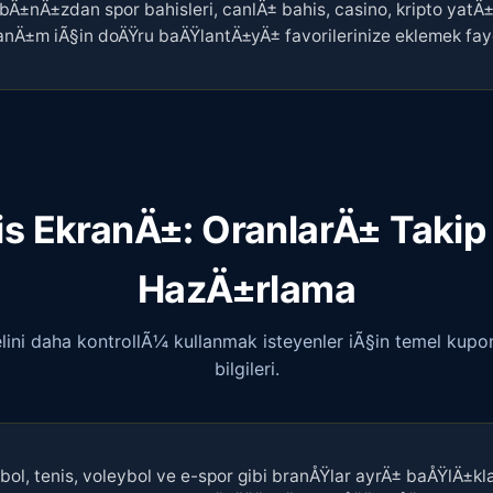
Ä±nÄ±zdan spor bahisleri, canlÄ± bahis, casino, kripto yat
lanÄ±m iÃ§in doÄŸru baÄŸlantÄ±yÄ± favorilerinize eklemek fay
is EkranÄ±: OranlarÄ± Takip
HazÄ±rlama
lini daha kontrollÃ¼ kullanmak isteyenler iÃ§in temel kupo
bilgileri.
, tenis, voleybol ve e-spor gibi branÅŸlar ayrÄ± baÅŸlÄ±klar a