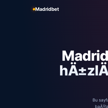
Madridbet
Madri
hÄ±zlÄ
Bu sayf
baÄŸla