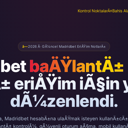
Kontrol NoktalarÄ±
Bahis A
â—
2026 Â· GÃ¼ncel Madridbet EriÅŸim NotlarÄ±
dbet
baÄŸlantÄ± 
± eriÅŸim iÃ§in 
dÃ¼zenlendi.
a, Madridbet hesabÄ±na ulaÅŸmak isteyen kullanÄ±cÄ±l
ntÄ± kontrolÃ¼, gÃ¼venli oturum aÃ§ma, mobil kulla