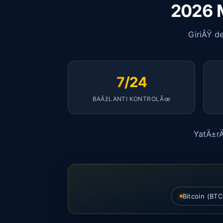
2026 
GiriÅŸ d
7/24
BAÄžLANTI KONTROLÃœ
YatÄ±rÄ
Bitcoin (BTC