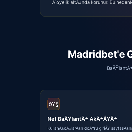
Ã¼yelik altÄ±nda korunur. Bu nedenle
Madridbet'e 
BaÄŸlantÄ±
ðŸ§­
Net BaÄŸlantÄ± AkÄ±ÅŸÄ±
KullanÄ±cÄ±larÄ±n doÄŸru giriÅŸ sayfasÄ±n