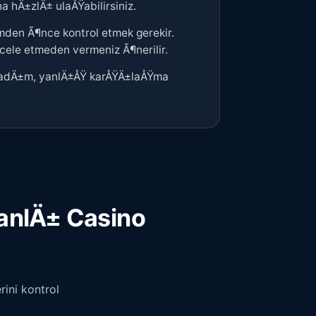
hÄ±zlÄ± ulaÅŸabilirsiniz.
den Ã¶nce kontrol etmek gerekir.
acele etmeden vermeniz Ã¶nerilir.
u adÄ±m, yanlÄ±ÅŸ karÅŸÄ±laÅŸma
anlÄ± Casino
rini kontrol