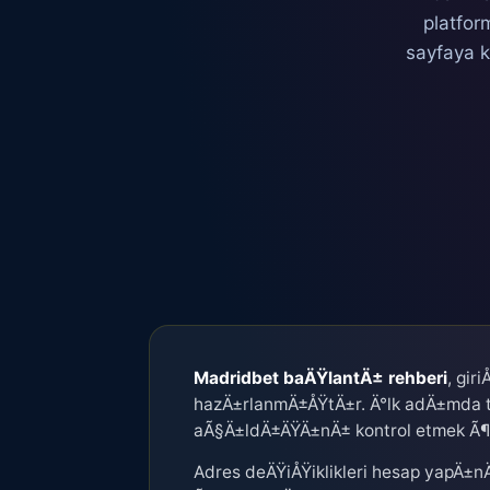
platfor
sayfaya 
Madridbet baÄŸlantÄ± rehberi
, gir
hazÄ±rlanmÄ±ÅŸtÄ±r. Ä°lk adÄ±mda
aÃ§Ä±ldÄ±ÄŸÄ±nÄ± kontrol etmek Ã¶n
Adres deÄŸiÅŸiklikleri hesap yapÄ±