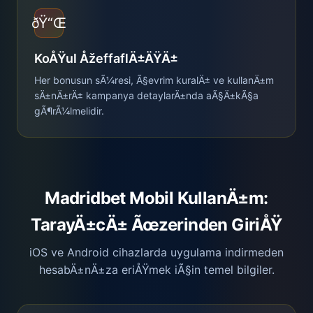
ðŸ“Œ
KoÅŸul ÅžeffaflÄ±ÄŸÄ±
Her bonusun sÃ¼resi, Ã§evrim kuralÄ± ve kullanÄ±m
sÄ±nÄ±rÄ± kampanya detaylarÄ±nda aÃ§Ä±kÃ§a
gÃ¶rÃ¼lmelidir.
Madridbet Mobil KullanÄ±m:
TarayÄ±cÄ± Ãœzerinden GiriÅŸ
iOS ve Android cihazlarda uygulama indirmeden
hesabÄ±nÄ±za eriÅŸmek iÃ§in temel bilgiler.