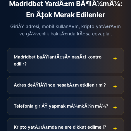
Madridbet YardÄ±m BÃ¶lÃ¼mÃ¼:
En Ã‡ok Merak Edilenler
GiriÅŸ adresi, mobil kullanÄ±m, kripto yatÄ±rÄ±m
ve gÃ¼venlik hakkÄ±nda kÄ±sa cevaplar.
Madridbet baÄŸlantÄ±sÄ± nasÄ±l kontrol
edilir?
Adres deÄŸiÅŸince hesabÄ±m etkilenir mi?
Telefonla giriÅŸ yapmak mÃ¼mkÃ¼n mÃ¼?
Kripto yatÄ±rÄ±mda nelere dikkat edilmeli?