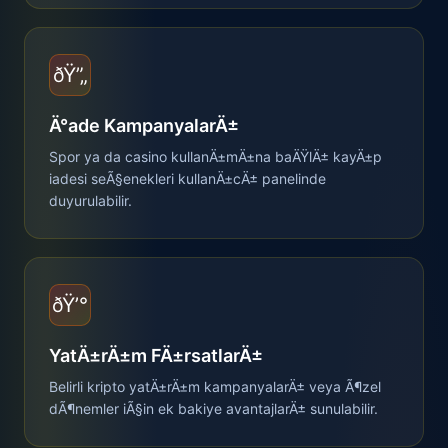
ðŸ”„
Ä°ade KampanyalarÄ±
Spor ya da casino kullanÄ±mÄ±na baÄŸlÄ± kayÄ±p
iadesi seÃ§enekleri kullanÄ±cÄ± panelinde
duyurulabilir.
ðŸ’°
YatÄ±rÄ±m FÄ±rsatlarÄ±
Belirli kripto yatÄ±rÄ±m kampanyalarÄ± veya Ã¶zel
dÃ¶nemler iÃ§in ek bakiye avantajlarÄ± sunulabilir.