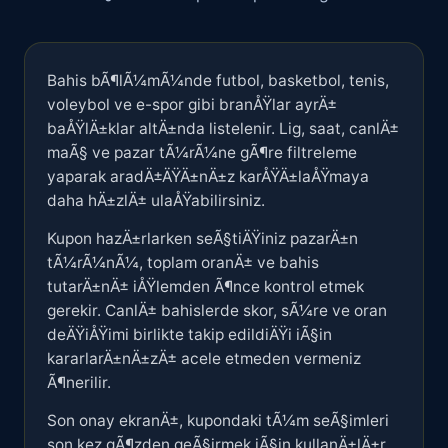
Bahis bÃ¶lÃ¼mÃ¼nde futbol, basketbol, tenis,
voleybol ve e-spor gibi branÅŸlar ayrÄ±
baÅŸlÄ±klar altÄ±nda listelenir. Lig, saat, canlÄ±
maÃ§ ve pazar tÃ¼rÃ¼ne gÃ¶re filtreleme
yaparak aradÄ±ÄŸÄ±nÄ±z karÅŸÄ±laÅŸmaya
daha hÄ±zlÄ± ulaÅŸabilirsiniz.
Kupon hazÄ±rlarken seÃ§tiÄŸiniz pazarÄ±n
tÃ¼rÃ¼nÃ¼, toplam oranÄ± ve bahis
tutarÄ±nÄ± iÅŸlemden Ã¶nce kontrol etmek
gerekir. CanlÄ± bahislerde skor, sÃ¼re ve oran
deÄŸiÅŸimi birlikte takip edildiÄŸi iÃ§in
kararlarÄ±nÄ±zÄ± acele etmeden vermeniz
Ã¶nerilir.
Son onay ekranÄ±, kupondaki tÃ¼m seÃ§imleri
son kez gÃ¶zden geÃ§irmek iÃ§in kullanÄ±lÄ±r.