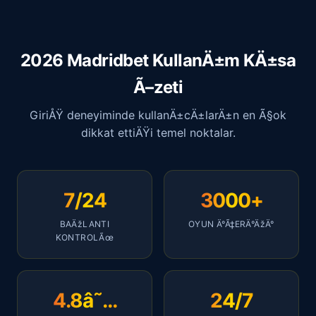
2026 Madridbet KullanÄ±m KÄ±sa
Ã–zeti
GiriÅŸ deneyiminde kullanÄ±cÄ±larÄ±n en Ã§ok
dikkat ettiÄŸi temel noktalar.
7/24
3000+
BAÄžLANTI
OYUN Ä°Ã‡ERÄ°ÄžÄ°
KONTROLÃœ
4.8â˜…
24/7