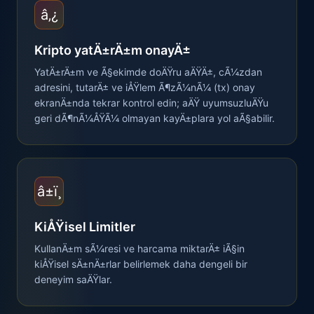
â‚¿
Kripto yatÄ±rÄ±m onayÄ±
YatÄ±rÄ±m ve Ã§ekimde doÄŸru aÄŸÄ±, cÃ¼zdan
adresini, tutarÄ± ve iÅŸlem Ã¶zÃ¼nÃ¼ (tx) onay
ekranÄ±nda tekrar kontrol edin; aÄŸ uyumsuzluÄŸu
geri dÃ¶nÃ¼ÅŸÃ¼ olmayan kayÄ±plara yol aÃ§abilir.
â±ï¸
KiÅŸisel Limitler
KullanÄ±m sÃ¼resi ve harcama miktarÄ± iÃ§in
kiÅŸisel sÄ±nÄ±rlar belirlemek daha dengeli bir
deneyim saÄŸlar.