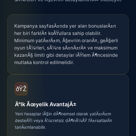
Kampanya sayfasÄ±nda yer alan bonuslarÄ±n
her biri farklÄ± koÅŸullara sahip olabilir.
Minimum yatÄ±rÄ±m, Ã§evrim oranÄ±, geÃ§erli
oyun tÃ¼rleri, sÃ¼re sÄ±nÄ±rÄ± ve maksimum
kazanÃ§ limiti gibi detaylar iÅŸlem Ã¶ncesinde
mutlaka kontrol edilmelidir.
ðŸŽ
Ä°lk Ãœyelik AvantajÄ±
Yeni hesaplar iÃ§in dÃ¶nemsel olarak yatÄ±rÄ±m
desteÄŸi veya Ã¼cretsiz dÃ¶nÃ¼ÅŸ fÄ±rsatlarÄ±
tanÄ±mlanabilir.