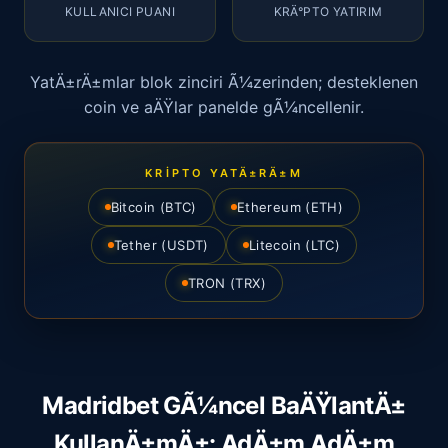
KULLANICI PUANI
KRÄ°PTO YATIRIM
YatÄ±rÄ±mlar blok zinciri Ã¼zerinden; desteklenen
coin ve aÄŸlar panelde gÃ¼ncellenir.
KRIPTO YATÄ±RÄ±M
Bitcoin (BTC)
Ethereum (ETH)
Tether (USDT)
Litecoin (LTC)
TRON (TRX)
Madridbet GÃ¼ncel BaÄŸlantÄ±
KullanÄ±mÄ±: AdÄ±m AdÄ±m