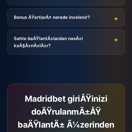
Bonus ÅŸartlarÄ± nerede incelenir?
Sahte baÄŸlantÄ±lardan nasÄ±l
kaÃ§Ä±nÄ±lÄ±r?
Madridbet giriÅŸinizi
doÄŸrulanmÄ±ÅŸ
baÄŸlantÄ± Ã¼zerinden