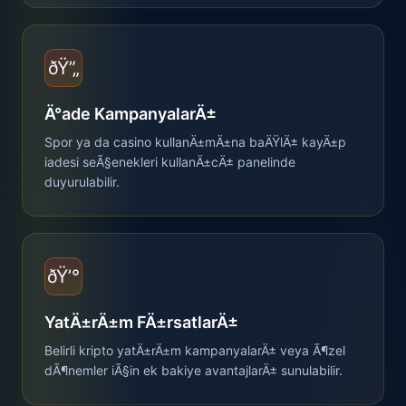
ðŸ”„
Ä°ade KampanyalarÄ±
Spor ya da casino kullanÄ±mÄ±na baÄŸlÄ± kayÄ±p
iadesi seÃ§enekleri kullanÄ±cÄ± panelinde
duyurulabilir.
ðŸ’°
YatÄ±rÄ±m FÄ±rsatlarÄ±
Belirli kripto yatÄ±rÄ±m kampanyalarÄ± veya Ã¶zel
dÃ¶nemler iÃ§in ek bakiye avantajlarÄ± sunulabilir.