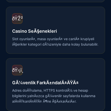
ðŸŽ²
Casino SeÃ§enekleri
Slot oyunlarÄ±, masa oyunlarÄ± ve canlÄ± krupiyeli
iÃ§erikler kategori dÃ¼zeniyle daha kolay bulunabilir.
ðŸ›¡ï¸
GÃ¼venlik FarkÄ±ndalÄ±ÄŸÄ±
Adres doÄŸrulama, HTTPS kontrolÃ¼ ve hesap
bilgilerini yalnÄ±zca gÃ¼venilir sayfalarda kullanma
alÄ±ÅŸkanlÄ±ÄŸÄ± Ã¶ne Ã§Ä±karÄ±lÄ±r.