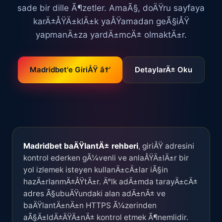
sade bir dille Ã¶zetler. AmaÃ§, doÄŸru sayfaya
karÄ±ÅŸÄ±klÄ±k yaÅŸamadan geÃ§iÅŸ
yapmanÄ±za yardÄ±mcÄ± olmaktÄ±r.
Madridbet'e GiriÅŸ â†’
DetaylarÄ± Oku
Madridbet baÄŸlantÄ± rehberi
, giriÅŸ adresini
kontrol ederken gÃ¼venli ve anlaÅŸÄ±lÄ±r bir
yol izlemek isteyen kullanÄ±cÄ±lar iÃ§in
hazÄ±rlanmÄ±ÅŸtÄ±r. Ä°lk adÄ±mda tarayÄ±cÄ±
adres Ã§ubuÄŸundaki alan adÄ±nÄ± ve
baÄŸlantÄ±nÄ±n HTTPS Ã¼zerinden
aÃ§Ä±ldÄ±ÄŸÄ±nÄ± kontrol etmek Ã¶nemlidir.