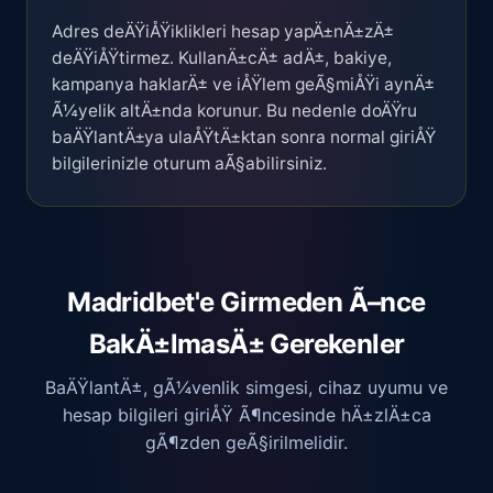
Adres deÄŸiÅŸiklikleri hesap yapÄ±nÄ±zÄ±
deÄŸiÅŸtirmez. KullanÄ±cÄ± adÄ±, bakiye,
kampanya haklarÄ± ve iÅŸlem geÃ§miÅŸi aynÄ±
Ã¼yelik altÄ±nda korunur. Bu nedenle doÄŸru
baÄŸlantÄ±ya ulaÅŸtÄ±ktan sonra normal giriÅŸ
bilgilerinizle oturum aÃ§abilirsiniz.
Madridbet'e Girmeden Ã–nce
BakÄ±lmasÄ± Gerekenler
BaÄŸlantÄ±, gÃ¼venlik simgesi, cihaz uyumu ve
hesap bilgileri giriÅŸ Ã¶ncesinde hÄ±zlÄ±ca
gÃ¶zden geÃ§irilmelidir.