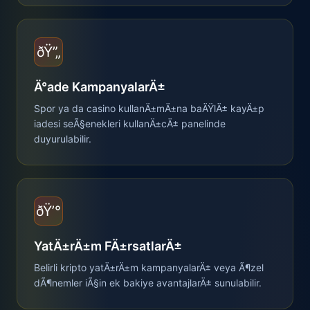
ðŸ”„
Ä°ade KampanyalarÄ±
Spor ya da casino kullanÄ±mÄ±na baÄŸlÄ± kayÄ±p
iadesi seÃ§enekleri kullanÄ±cÄ± panelinde
duyurulabilir.
ðŸ’°
YatÄ±rÄ±m FÄ±rsatlarÄ±
Belirli kripto yatÄ±rÄ±m kampanyalarÄ± veya Ã¶zel
dÃ¶nemler iÃ§in ek bakiye avantajlarÄ± sunulabilir.