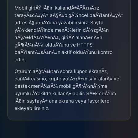
Mobil giriÅŸ iÃ§in kullandÄ±ÄŸÄ±nÄ±z
tarayÄ±cÄ±yÄ± aÃ§Ä±p gÃ¼ncel baÄŸlantÄ±yÄ±
adres Ã§ubuÄŸuna yazabilirsiniz. Sayfa
yÃ¼klendiÄŸinde menÃ¼lerin dÃ¼zgÃ¼n
aÃ§Ä±ldÄ±ÄŸÄ±nÄ±, giriÅŸ alanÄ±nÄ±n
gÃ¶rÃ¼nÃ¼r olduÄŸunu ve HTTPS
baÄŸlantÄ±sÄ±nÄ±n aktif olduÄŸunu kontrol
edin.
Oturum aÃ§tÄ±ktan sonra kupon ekranÄ±,
canlÄ± casino, kripto yatÄ±rÄ±m sayfalarÄ± ve
destek menÃ¼sÃ¼ mobil gÃ¶rÃ¼nÃ¼me
uyumlu ÅŸekilde kullanÄ±labilir. SÄ±k eriÅŸim
iÃ§in sayfayÄ± ana ekrana veya favorilere
ekleyebilirsiniz.