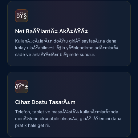
ðŸ§­
Net BaÄŸlantÄ± AkÄ±ÅŸÄ±
KullanÄ±cÄ±larÄ±n doÄŸru giriÅŸ sayfasÄ±na daha
kolay ulaÅŸabilmesi iÃ§in yÃ¶nlendirme adÄ±mlarÄ±
sade ve anlaÅŸÄ±lÄ±r biÃ§imde sunulur.
ðŸ“±
Cihaz Dostu TasarÄ±m
Telefon, tablet ve masaÃ¼stÃ¼ kullanÄ±mlarÄ±nda
menÃ¼lerin okunabilir olmasÄ±, giriÅŸ iÅŸlemini daha
pratik hale getirir.