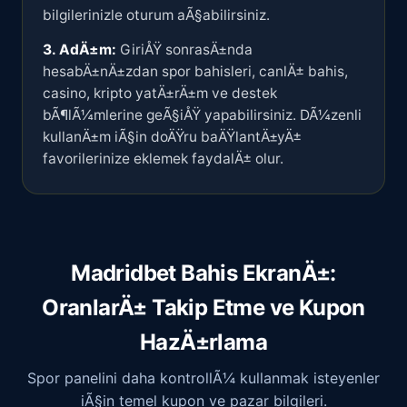
bilgilerinizle oturum aÃ§abilirsiniz.
3. AdÄ±m:
GiriÅŸ sonrasÄ±nda
hesabÄ±nÄ±zdan spor bahisleri, canlÄ± bahis,
casino, kripto yatÄ±rÄ±m ve destek
bÃ¶lÃ¼mlerine geÃ§iÅŸ yapabilirsiniz. DÃ¼zenli
kullanÄ±m iÃ§in doÄŸru baÄŸlantÄ±yÄ±
favorilerinize eklemek faydalÄ± olur.
Madridbet Bahis EkranÄ±:
OranlarÄ± Takip Etme ve Kupon
HazÄ±rlama
Spor panelini daha kontrollÃ¼ kullanmak isteyenler
iÃ§in temel kupon ve pazar bilgileri.