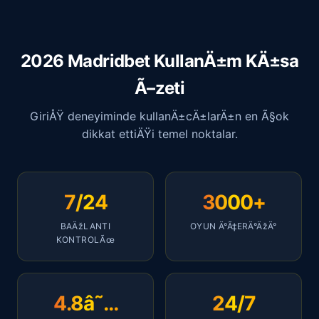
2026 Madridbet KullanÄ±m KÄ±sa
Ã–zeti
GiriÅŸ deneyiminde kullanÄ±cÄ±larÄ±n en Ã§ok
dikkat ettiÄŸi temel noktalar.
7/24
3000+
BAÄžLANTI
OYUN Ä°Ã‡ERÄ°ÄžÄ°
KONTROLÃœ
4.8â˜…
24/7