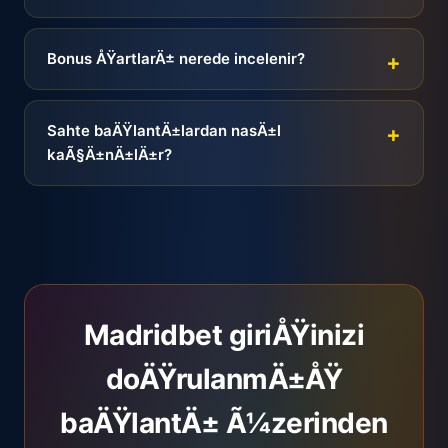
Bonus ÅŸartlarÄ± nerede incelenir?
Sahte baÄŸlantÄ±lardan nasÄ±l
kaÃ§Ä±nÄ±lÄ±r?
Madridbet giriÅŸinizi
doÄŸrulanmÄ±ÅŸ
baÄŸlantÄ± Ã¼zerinden