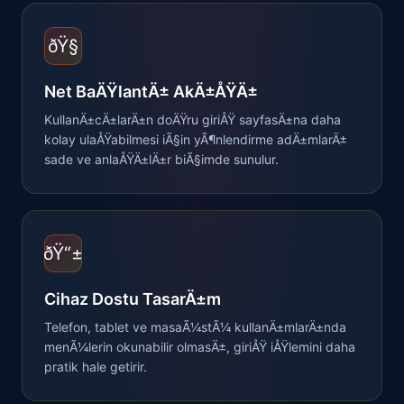
ðŸ§­
Net BaÄŸlantÄ± AkÄ±ÅŸÄ±
KullanÄ±cÄ±larÄ±n doÄŸru giriÅŸ sayfasÄ±na daha
kolay ulaÅŸabilmesi iÃ§in yÃ¶nlendirme adÄ±mlarÄ±
sade ve anlaÅŸÄ±lÄ±r biÃ§imde sunulur.
ðŸ“±
Cihaz Dostu TasarÄ±m
Telefon, tablet ve masaÃ¼stÃ¼ kullanÄ±mlarÄ±nda
menÃ¼lerin okunabilir olmasÄ±, giriÅŸ iÅŸlemini daha
pratik hale getirir.