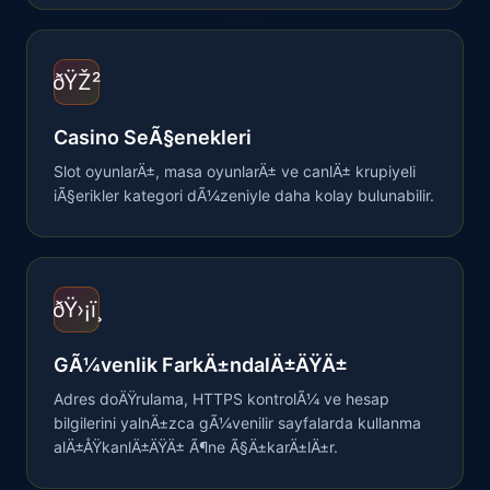
ðŸŽ²
Casino SeÃ§enekleri
Slot oyunlarÄ±, masa oyunlarÄ± ve canlÄ± krupiyeli
iÃ§erikler kategori dÃ¼zeniyle daha kolay bulunabilir.
ðŸ›¡ï¸
GÃ¼venlik FarkÄ±ndalÄ±ÄŸÄ±
Adres doÄŸrulama, HTTPS kontrolÃ¼ ve hesap
bilgilerini yalnÄ±zca gÃ¼venilir sayfalarda kullanma
alÄ±ÅŸkanlÄ±ÄŸÄ± Ã¶ne Ã§Ä±karÄ±lÄ±r.