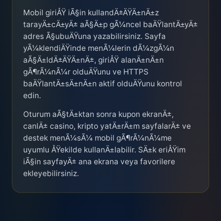
Mobil giriÅŸ iÃ§in kullandÄ±ÄŸÄ±nÄ±z
tarayÄ±cÄ±yÄ± aÃ§Ä±p gÃ¼ncel baÄŸlantÄ±yÄ±
adres Ã§ubuÄŸuna yazabilirsiniz. Sayfa
yÃ¼klendiÄŸinde menÃ¼lerin dÃ¼zgÃ¼n
aÃ§Ä±ldÄ±ÄŸÄ±nÄ±, giriÅŸ alanÄ±nÄ±n
gÃ¶rÃ¼nÃ¼r olduÄŸunu ve HTTPS
baÄŸlantÄ±sÄ±nÄ±n aktif olduÄŸunu kontrol
edin.
Oturum aÃ§tÄ±ktan sonra kupon ekranÄ±,
canlÄ± casino, kripto yatÄ±rÄ±m sayfalarÄ± ve
destek menÃ¼sÃ¼ mobil gÃ¶rÃ¼nÃ¼me
uyumlu ÅŸekilde kullanÄ±labilir. SÄ±k eriÅŸim
iÃ§in sayfayÄ± ana ekrana veya favorilere
ekleyebilirsiniz.