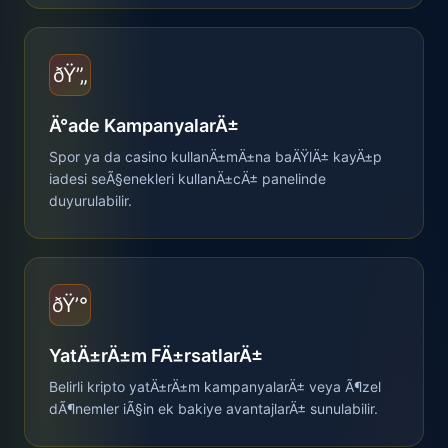
ðŸ”„
Ä°ade KampanyalarÄ±
Spor ya da casino kullanÄ±mÄ±na baÄŸlÄ± kayÄ±p
iadesi seÃ§enekleri kullanÄ±cÄ± panelinde
duyurulabilir.
ðŸ’°
YatÄ±rÄ±m FÄ±rsatlarÄ±
Belirli kripto yatÄ±rÄ±m kampanyalarÄ± veya Ã¶zel
dÃ¶nemler iÃ§in ek bakiye avantajlarÄ± sunulabilir.