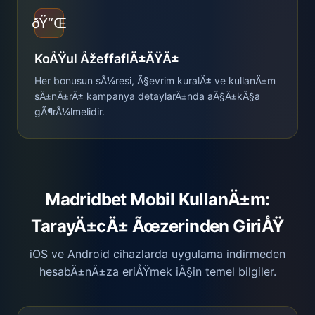
ðŸ“Œ
KoÅŸul ÅžeffaflÄ±ÄŸÄ±
Her bonusun sÃ¼resi, Ã§evrim kuralÄ± ve kullanÄ±m
sÄ±nÄ±rÄ± kampanya detaylarÄ±nda aÃ§Ä±kÃ§a
gÃ¶rÃ¼lmelidir.
Madridbet Mobil KullanÄ±m:
TarayÄ±cÄ± Ãœzerinden GiriÅŸ
iOS ve Android cihazlarda uygulama indirmeden
hesabÄ±nÄ±za eriÅŸmek iÃ§in temel bilgiler.