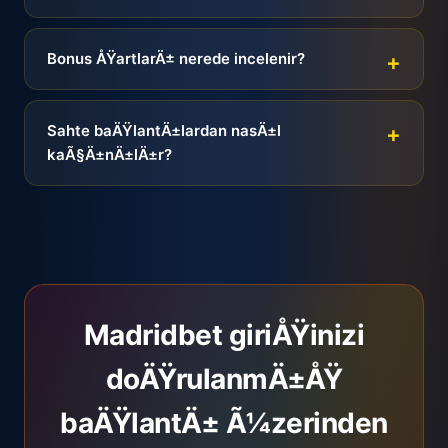
Bonus ÅŸartlarÄ± nerede incelenir?
Sahte baÄŸlantÄ±lardan nasÄ±l
kaÃ§Ä±nÄ±lÄ±r?
Madridbet giriÅŸinizi
doÄŸrulanmÄ±ÅŸ
baÄŸlantÄ± Ã¼zerinden