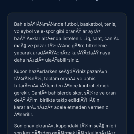
Bahis bÃ¶lÃ¼mÃ¼nde futbol, basketbol, tenis,
voleybol ve e-spor gibi branÅŸlar ayrÄ±
baÅŸlÄ±klar altÄ±nda listelenir. Lig, saat, canlÄ±
maÃ§ ve pazar tÃ¼rÃ¼ne gÃ¶re filtreleme
yaparak aradÄ±ÄŸÄ±nÄ±z karÅŸÄ±laÅŸmaya
daha hÄ±zlÄ± ulaÅŸabilirsiniz.
Kupon hazÄ±rlarken seÃ§tiÄŸiniz pazarÄ±n
tÃ¼rÃ¼nÃ¼, toplam oranÄ± ve bahis
tutarÄ±nÄ± iÅŸlemden Ã¶nce kontrol etmek
gerekir. CanlÄ± bahislerde skor, sÃ¼re ve oran
deÄŸiÅŸimi birlikte takip edildiÄŸi iÃ§in
kararlarÄ±nÄ±zÄ± acele etmeden vermeniz
Ã¶nerilir.
Son onay ekranÄ±, kupondaki tÃ¼m seÃ§imleri
son kez gÃ¶zden geÃ§irmek iÃ§in kullanÄ±lÄ±r.