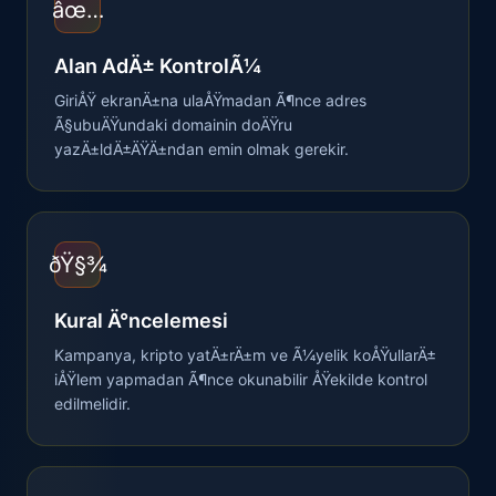
âœ…
Alan AdÄ± KontrolÃ¼
GiriÅŸ ekranÄ±na ulaÅŸmadan Ã¶nce adres
Ã§ubuÄŸundaki domainin doÄŸru
yazÄ±ldÄ±ÄŸÄ±ndan emin olmak gerekir.
ðŸ§¾
Kural Ä°ncelemesi
Kampanya, kripto yatÄ±rÄ±m ve Ã¼yelik koÅŸullarÄ±
iÅŸlem yapmadan Ã¶nce okunabilir ÅŸekilde kontrol
edilmelidir.