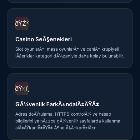
ðŸŽ²
Casino SeÃ§enekleri
Slot oyunlarÄ±, masa oyunlarÄ± ve canlÄ± krupiyeli
iÃ§erikler kategori dÃ¼zeniyle daha kolay bulunabilir.
ðŸ›¡ï¸
GÃ¼venlik FarkÄ±ndalÄ±ÄŸÄ±
Adres doÄŸrulama, HTTPS kontrolÃ¼ ve hesap
bilgilerini yalnÄ±zca gÃ¼venilir sayfalarda kullanma
alÄ±ÅŸkanlÄ±ÄŸÄ± Ã¶ne Ã§Ä±karÄ±lÄ±r.