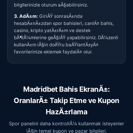
bilgilerinizle oturum aÃ§abilirsiniz.
3. AdÄ±m:
GiriÅŸ sonrasÄ±nda
hesabÄ±nÄ±zdan spor bahisleri, canlÄ± bahis,
casino, kripto yatÄ±rÄ±m ve destek
bÃ¶lÃ¼mlerine geÃ§iÅŸ yapabilirsiniz. DÃ¼zenli
kullanÄ±m iÃ§in doÄŸru baÄŸlantÄ±yÄ±
favorilerinize eklemek faydalÄ± olur.
Madridbet Bahis EkranÄ±:
OranlarÄ± Takip Etme ve Kupon
HazÄ±rlama
Spor panelini daha kontrollÃ¼ kullanmak isteyenler
iÃ§in temel kupon ve pazar bilgileri.