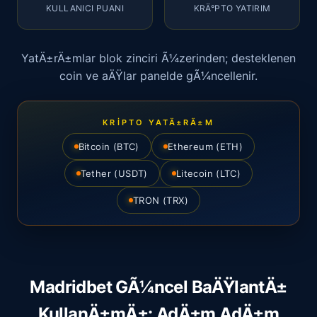
KULLANICI PUANI
KRÄ°PTO YATIRIM
YatÄ±rÄ±mlar blok zinciri Ã¼zerinden; desteklenen
coin ve aÄŸlar panelde gÃ¼ncellenir.
KRIPTO YATÄ±RÄ±M
Bitcoin (BTC)
Ethereum (ETH)
Tether (USDT)
Litecoin (LTC)
TRON (TRX)
Madridbet GÃ¼ncel BaÄŸlantÄ±
KullanÄ±mÄ±: AdÄ±m AdÄ±m