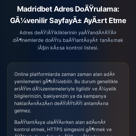
Madridbet Adres DoÄŸrulama:
GÃ¼venilir SayfayÄ± AyÄ±rt Etme
Adres deÄŸiÅŸikliklerinin yaÅŸandÄ±ÄŸÄ±
dÃ¶nemlerde doÄŸru baÄŸlantÄ±yÄ± tanÄ±mak
iÃ§in kÄ±sa kontrol listesi.
Online platformlarda zaman zaman alan adÄ±
yenilemeleri gÃ¶rÃ¼lebilir. Bu durum genellikle
eriÅŸim dÃ¼zenlemeleriyle ilgilidir ve Ã¼yelik
bilgilerinizin, bakiyenizin ya da kampanya
haklarÄ±nÄ±zÄ±n deÄŸiÅŸtiÄŸi anlamÄ±na
gelmez.
BaÄŸlantÄ±ya ulaÅŸÄ±rken alan adÄ±nÄ±
kontrol etmek, HTTPS simgesini gÃ¶rmek ve