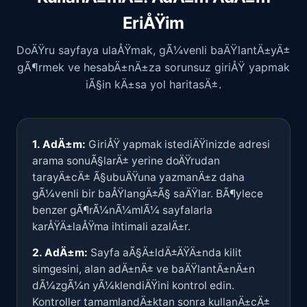
EriÅŸim
DoÄŸru sayfaya ulaÅŸmak, gÃ¼venli baÄŸlantÄ±yÄ±
gÃ¶rmek ve hesabÄ±nÄ±za sorunsuz giriÅŸ yapmak
iÃ§in kÄ±sa yol haritasÄ±.
1. AdÄ±m:
GiriÅŸ yapmak istediÄŸinizde adresi
arama sonuÃ§larÄ± yerine doÄŸrudan
tarayÄ±cÄ± Ã§ubuÄŸuna yazmanÄ±z daha
gÃ¼venli bir baÅŸlangÄ±Ã§ saÄŸlar. BÃ¶ylece
benzer gÃ¶rÃ¼nÃ¼mlÃ¼ sayfalarla
karÅŸÄ±laÅŸma ihtimali azalÄ±r.
2. AdÄ±m:
Sayfa aÃ§Ä±ldÄ±ÄŸÄ±nda kilit
simgesini, alan adÄ±nÄ± ve baÄŸlantÄ±nÄ±n
dÃ¼zgÃ¼n yÃ¼klendiÄŸini kontrol edin.
Kontroller tamamlandÄ±ktan sonra kullanÄ±cÄ±