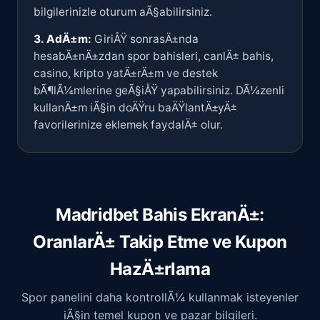
bilgilerinizle oturum aÃ§abilirsiniz.
3. AdÄ±m:
GiriÅŸ sonrasÄ±nda
hesabÄ±nÄ±zdan spor bahisleri, canlÄ± bahis,
casino, kripto yatÄ±rÄ±m ve destek
bÃ¶lÃ¼mlerine geÃ§iÅŸ yapabilirsiniz. DÃ¼zenli
kullanÄ±m iÃ§in doÄŸru baÄŸlantÄ±yÄ±
favorilerinize eklemek faydalÄ± olur.
Madridbet Bahis EkranÄ±:
OranlarÄ± Takip Etme ve Kupon
HazÄ±rlama
Spor panelini daha kontrollÃ¼ kullanmak isteyenler
iÃ§in temel kupon ve pazar bilgileri.