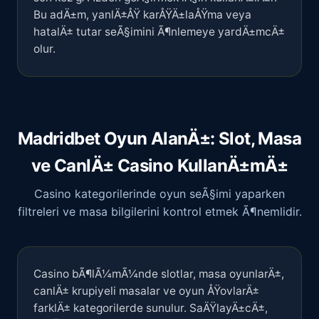
Bu adÄ±m, yanlÄ±ÅŸ karÅŸÄ±laÅŸma veya
hatalÄ± tutar seÃ§imini Ã¶nlemeye yardÄ±mcÄ±
olur.
Madridbet Oyun AlanÄ±: Slot, Masa
ve CanlÄ± Casino KullanÄ±mÄ±
Casino kategorilerinde oyun seÃ§imi yaparken
filtreleri ve masa bilgilerini kontrol etmek Ã¶nemlidir.
Casino bÃ¶lÃ¼mÃ¼nde slotlar, masa oyunlarÄ±,
canlÄ± krupiyeli masalar ve oyun ÅŸovlarÄ±
farklÄ± kategorilerde sunulur. SaÄŸlayÄ±cÄ±,