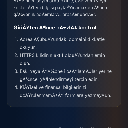
ÅŸÃ¼pheli sayfalarda ÅŸifre, cÃ¼zdan veya
kripto iÅŸlem bilgisi paylaÅŸmamak en Ã¶nemli
gÃ¼venlik adÄ±mlarÄ± arasÄ±ndadÄ±r.
GiriÅŸten Ã¶nce hÄ±zlÄ± kontrol
Adres Ã§ubuÄŸundaki domaini dikkatle
okuyun.
HTTPS kilidinin aktif olduÄŸundan emin
olun.
Eski veya ÅŸÃ¼pheli baÄŸlantÄ±lar yerine
gÃ¼ncel yÃ¶nlendirmeyi tercih edin.
KiÅŸisel ve finansal bilgilerinizi
doÄŸrulanmamÄ±ÅŸ formlara yazmayÄ±n.