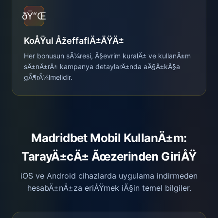
ðŸ“Œ
KoÅŸul ÅžeffaflÄ±ÄŸÄ±
Her bonusun sÃ¼resi, Ã§evrim kuralÄ± ve kullanÄ±m
sÄ±nÄ±rÄ± kampanya detaylarÄ±nda aÃ§Ä±kÃ§a
gÃ¶rÃ¼lmelidir.
Madridbet Mobil KullanÄ±m:
TarayÄ±cÄ± Ãœzerinden GiriÅŸ
iOS ve Android cihazlarda uygulama indirmeden
hesabÄ±nÄ±za eriÅŸmek iÃ§in temel bilgiler.