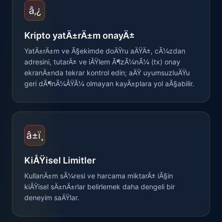
â‚¿
Kripto yatÄ±rÄ±m onayÄ±
YatÄ±rÄ±m ve Ã§ekimde doÄŸru aÄŸÄ±, cÃ¼zdan
adresini, tutarÄ± ve iÅŸlem Ã¶zÃ¼nÃ¼ (tx) onay
ekranÄ±nda tekrar kontrol edin; aÄŸ uyumsuzluÄŸu
geri dÃ¶nÃ¼ÅŸÃ¼ olmayan kayÄ±plara yol aÃ§abilir.
â±ï¸
KiÅŸisel Limitler
KullanÄ±m sÃ¼resi ve harcama miktarÄ± iÃ§in
kiÅŸisel sÄ±nÄ±rlar belirlemek daha dengeli bir
deneyim saÄŸlar.