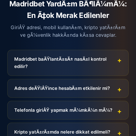
Madridbet YardÄ±m BÃ¶lÃ¼mÃ¼:
En Ã‡ok Merak Edilenler
GiriÅŸ adresi, mobil kullanÄ±m, kripto yatÄ±rÄ±m
ve gÃ¼venlik hakkÄ±nda kÄ±sa cevaplar.
Madridbet baÄŸlantÄ±sÄ± nasÄ±l kontrol
edilir?
Adres deÄŸiÅŸince hesabÄ±m etkilenir mi?
Telefonla giriÅŸ yapmak mÃ¼mkÃ¼n mÃ¼?
Kripto yatÄ±rÄ±mda nelere dikkat edilmeli?