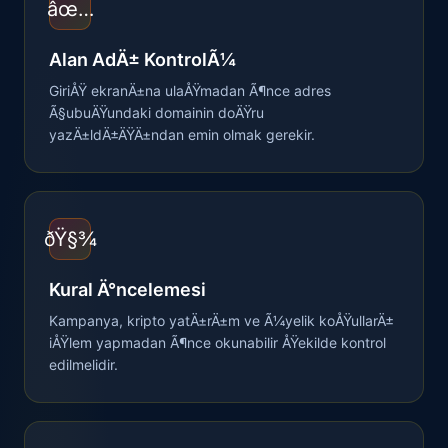
âœ…
Alan AdÄ± KontrolÃ¼
GiriÅŸ ekranÄ±na ulaÅŸmadan Ã¶nce adres
Ã§ubuÄŸundaki domainin doÄŸru
yazÄ±ldÄ±ÄŸÄ±ndan emin olmak gerekir.
ðŸ§¾
Kural Ä°ncelemesi
Kampanya, kripto yatÄ±rÄ±m ve Ã¼yelik koÅŸullarÄ±
iÅŸlem yapmadan Ã¶nce okunabilir ÅŸekilde kontrol
edilmelidir.