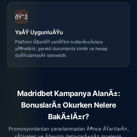
ðŸ”ž
YaÅŸ UygunluÄŸu
Platform iÃ§eriÄŸi yetiÅŸkin kullanÄ±cÄ±lara
yÃ¶neliktir; gerekli durumlarda kimlik ve hesap
doÄŸrulamasÄ± istenebilir.
Madridbet Kampanya AlanÄ±:
BonuslarÄ± Okurken Nelere
BakÄ±lÄ±r?
Promosyonlardan yararlanmadan Ã¶nce ÅŸartlarÄ±,
sÃ¼releri ve Ã§evrim detaylarÄ±nÄ± inceleyin.