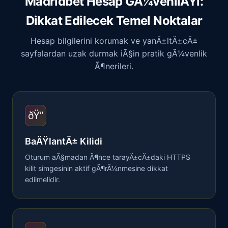
Madridbet Hesap GÃ¼venliÄŸi:
Dikkat Edilecek Temel Noktalar
Hesap bilgilerini korumak ve yanÄ±ltÄ±cÄ±
sayfalardan uzak durmak iÃ§in pratik gÃ¼venlik
Ã¶nerileri.
ðŸ”
BaÄŸlantÄ± Kilidi
Oturum aÃ§madan Ã¶nce tarayÄ±cÄ±daki HTTPS
kilit simgesinin aktif gÃ¶rÃ¼nmesine dikkat
edilmelidir.