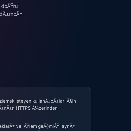
, doÄŸru
ardÄ±mcÄ±
izlemek isteyen kullanÄ±cÄ±lar iÃ§in
tÄ±nÄ±n HTTPS Ã¼zerinden
aklarÄ± ve iÅŸlem geÃ§miÅŸi aynÄ±