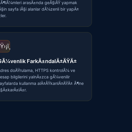
Ã¶lÃ¼mleri arasÄ±nda geÃ§iÅŸ yapmak
Ã§in sayfa iÃ§i alanlar dÃ¼zenli bir yapÄ±
zler.
Ÿ›¡ï¸
GÃ¼venlik FarkÄ±ndalÄ±ÄŸÄ±
dres doÄŸrulama, HTTPS kontrolÃ¼ ve
esap bilgilerini yalnÄ±zca gÃ¼venilir
ayfalarda kullanma alÄ±ÅŸkanlÄ±ÄŸÄ± Ã¶ne
§Ä±karÄ±lÄ±r.