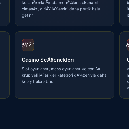
e
kullanÄ±mlarÄ±nda menÃ¼lerin okunabilir
b
e
olmasÄ±, giriÅŸ iÅŸlemini daha pratik hale
i
getirir.
i
ðŸŽ²
ð
Casino SeÃ§enekleri
Slot oyunlarÄ±, masa oyunlarÄ± ve canlÄ±
A
krupiyeli iÃ§erikler kategori dÃ¼zeniyle daha
h
kolay bulunabilir.
s
Ã