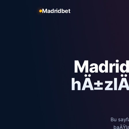
Madridbet
Madri
hÄ±zlÄ
Bu sayf
baÄŸla