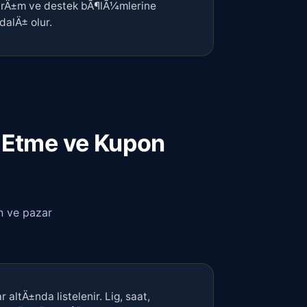
Ä±rÄ±m ve destek bÃ¶lÃ¼mlerine
dalÄ± olur.
 Etme ve Kupon
n ve pazar
ltÄ±nda listelenir. Lig, saat,