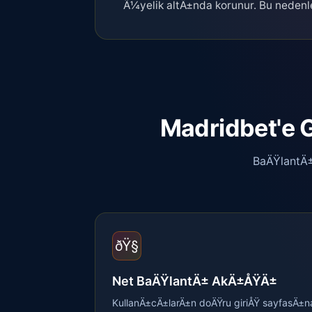
Ã¼yelik altÄ±nda korunur. Bu nedenle
Madridbet'e 
BaÄŸlantÄ±
ðŸ§­
Net BaÄŸlantÄ± AkÄ±ÅŸÄ±
KullanÄ±cÄ±larÄ±n doÄŸru giriÅŸ sayfasÄ±n