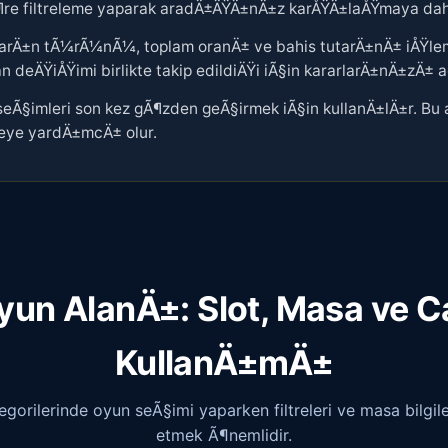
e filtreleme yaparak aradÄ±ÄŸÄ±nÄ±z karÅŸÄ±laÅŸmaya daha 
zarÄ±n tÃ¼rÃ¼nÃ¼, toplam oranÄ± ve bahis tutarÄ±nÄ± iÅŸlem
n deÄŸiÅŸimi birlikte takip edildiÄŸi iÃ§in kararlarÄ±nÄ±zÄ± 
eÃ§imleri son kez gÃ¶zden geÃ§irmek iÃ§in kullanÄ±lÄ±r. B
meye yardÄ±mcÄ± olur.
yun AlanÄ±: Slot, Masa ve C
KullanÄ±mÄ±
gorilerinde oyun seÃ§imi yaparken filtreleri ve masa bilgile
etmek Ã¶nemlidir.