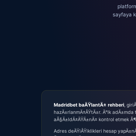
platfor
sayfaya 
Madridbet baÄŸlantÄ± rehberi
, gir
hazÄ±rlanmÄ±ÅŸtÄ±r. Ä°lk adÄ±mda
aÃ§Ä±ldÄ±ÄŸÄ±nÄ± kontrol etmek Ã¶n
Adres deÄŸiÅŸiklikleri hesap yapÄ±