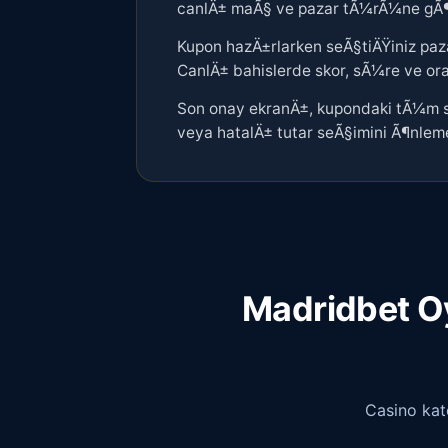
canlÄ± maÃ§ ve pazar tÃ¼rÃ¼ne gÃ¶r
Kupon hazÄ±rlarken seÃ§tiÄŸiniz pa
CanlÄ± bahislerde skor, sÃ¼re ve ora
Son onay ekranÄ±, kupondaki tÃ¼m s
veya hatalÄ± tutar seÃ§imini Ã¶nle
Madridbet O
Casino kate