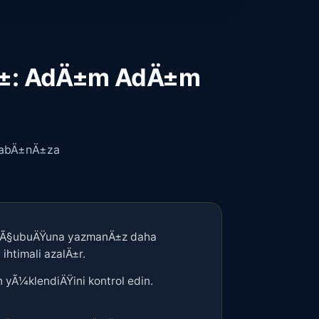
Ä±: AdÄ±m AdÄ±m
sabÄ±nÄ±za
Ä± Ã§ubuÄŸuna yazmanÄ±z daha
htimali azalÄ±r.
yÃ¼klendiÄŸini kontrol edin.