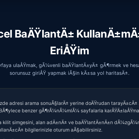
cel BaÄŸlantÄ± KullanÄ±m
EriÅŸim
yfaya ulaÅŸmak, gÃ¼venli baÄŸlantÄ±yÄ± gÃ¶rmek ve he
sorunsuz giriÅŸ yapmak iÃ§in kÄ±sa yol haritasÄ±.
nizde adresi arama sonuÃ§larÄ± yerine doÄŸrudan tarayÄ±c
 BÃ¶ylece benzer gÃ¶rÃ¼nÃ¼mlÃ¼ sayfalarla karÅŸÄ±laÅŸma i
ilit simgesini, alan adÄ±nÄ± ve baÄŸlantÄ±nÄ±n dÃ¼zgÃ¼n 
lanÄ±cÄ± bilgilerinizle oturum aÃ§abilirsiniz.