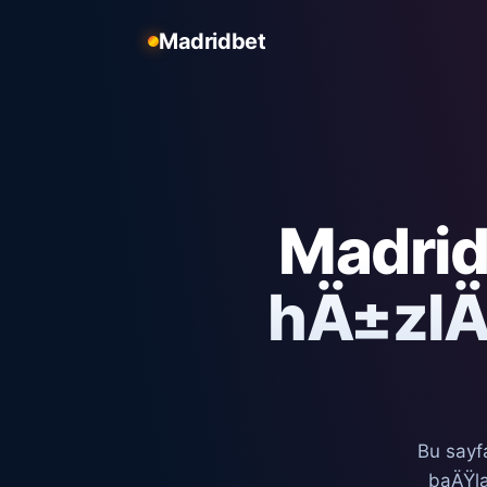
Madridbet
Madri
hÄ±zlÄ
Bu sayf
baÄŸla