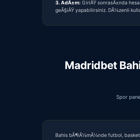
3. AdÄ±m:
GiriÅŸ sonrasÄ±nda hesab
geÃ§iÅŸ yapabilirsiniz. DÃ¼zenli kul
Madridbet Bah
Spor pane
Bahis bÃ¶lÃ¼mÃ¼nde futbol, basketbol