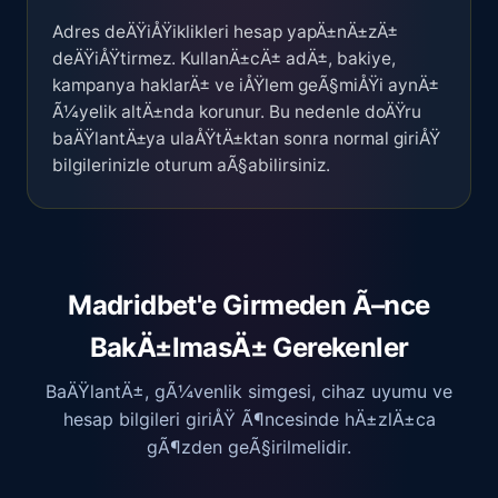
Adres deÄŸiÅŸiklikleri hesap yapÄ±nÄ±zÄ±
deÄŸiÅŸtirmez. KullanÄ±cÄ± adÄ±, bakiye,
kampanya haklarÄ± ve iÅŸlem geÃ§miÅŸi aynÄ±
Ã¼yelik altÄ±nda korunur. Bu nedenle doÄŸru
baÄŸlantÄ±ya ulaÅŸtÄ±ktan sonra normal giriÅŸ
bilgilerinizle oturum aÃ§abilirsiniz.
Madridbet'e Girmeden Ã–nce
BakÄ±lmasÄ± Gerekenler
BaÄŸlantÄ±, gÃ¼venlik simgesi, cihaz uyumu ve
hesap bilgileri giriÅŸ Ã¶ncesinde hÄ±zlÄ±ca
gÃ¶zden geÃ§irilmelidir.