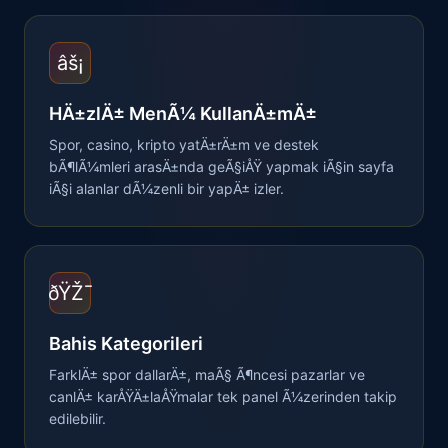
âš¡
HÄ±zlÄ± MenÃ¼ KullanÄ±mÄ±
Spor, casino, kripto yatÄ±rÄ±m ve destek
bÃ¶lÃ¼mleri arasÄ±nda geÃ§iÅŸ yapmak iÃ§in sayfa
iÃ§i alanlar dÃ¼zenli bir yapÄ± izler.
ðŸŽ¯
Bahis Kategorileri
FarklÄ± spor dallarÄ±, maÃ§ Ã¶ncesi pazarlar ve
canlÄ± karÅŸÄ±laÅŸmalar tek panel Ã¼zerinden takip
edilebilir.