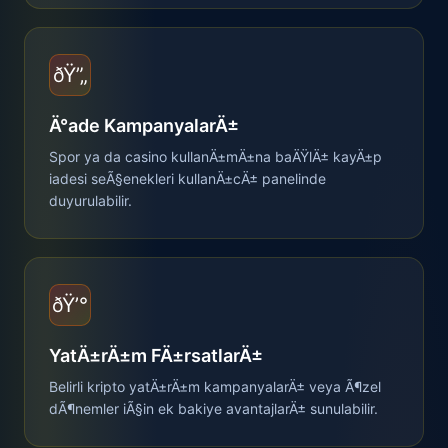
ðŸ”„
Ä°ade KampanyalarÄ±
Spor ya da casino kullanÄ±mÄ±na baÄŸlÄ± kayÄ±p
iadesi seÃ§enekleri kullanÄ±cÄ± panelinde
duyurulabilir.
ðŸ’°
YatÄ±rÄ±m FÄ±rsatlarÄ±
Belirli kripto yatÄ±rÄ±m kampanyalarÄ± veya Ã¶zel
dÃ¶nemler iÃ§in ek bakiye avantajlarÄ± sunulabilir.