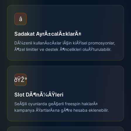
â­
Sadakat AyrÄ±calÄ±klarÄ±
DÃ¼zenli kullanÄ±cÄ±lar iÃ§in kiÅŸisel promosyonlar,
Ã¶zel limitler ve destek Ã¶ncelikleri oluÅŸturulabilir.
ðŸŽ°
Slot DÃ¶nÃ¼ÅŸleri
SeÃ§ili oyunlarda geÃ§erli freespin haklarÄ±
kampanya ÅŸartlarÄ±na gÃ¶re hesaba eklenebilir.