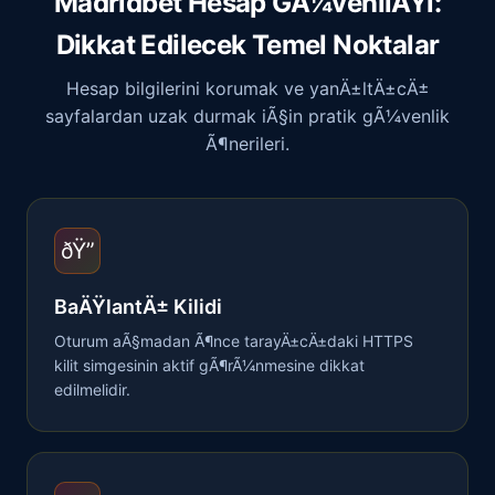
Madridbet Hesap GÃ¼venliÄŸi:
Dikkat Edilecek Temel Noktalar
Hesap bilgilerini korumak ve yanÄ±ltÄ±cÄ±
sayfalardan uzak durmak iÃ§in pratik gÃ¼venlik
Ã¶nerileri.
ðŸ”
BaÄŸlantÄ± Kilidi
Oturum aÃ§madan Ã¶nce tarayÄ±cÄ±daki HTTPS
kilit simgesinin aktif gÃ¶rÃ¼nmesine dikkat
edilmelidir.