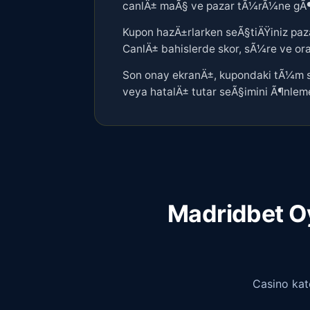
canlÄ± maÃ§ ve pazar tÃ¼rÃ¼ne gÃ¶r
Kupon hazÄ±rlarken seÃ§tiÄŸiniz pa
CanlÄ± bahislerde skor, sÃ¼re ve ora
Son onay ekranÄ±, kupondaki tÃ¼m s
veya hatalÄ± tutar seÃ§imini Ã¶nle
Madridbet O
Casino kate