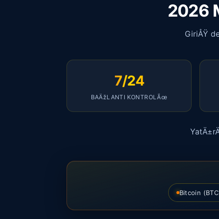
2026 
GiriÅŸ d
7/24
BAÄžLANTI KONTROLÃœ
YatÄ±rÄ
Bitcoin (BTC