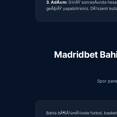
3. AdÄ±m:
GiriÅŸ sonrasÄ±nda hesab
geÃ§iÅŸ yapabilirsiniz. DÃ¼zenli kul
Madridbet Bah
Spor pane
Bahis bÃ¶lÃ¼mÃ¼nde futbol, basketbol