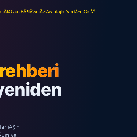
lanÄ±
Oyun BÃ¶lÃ¼mÃ¼
Avantajlar
YardÄ±m
GiriÅŸ
rehberi
yeniden
ar iÃ§in
nÄ±m ve