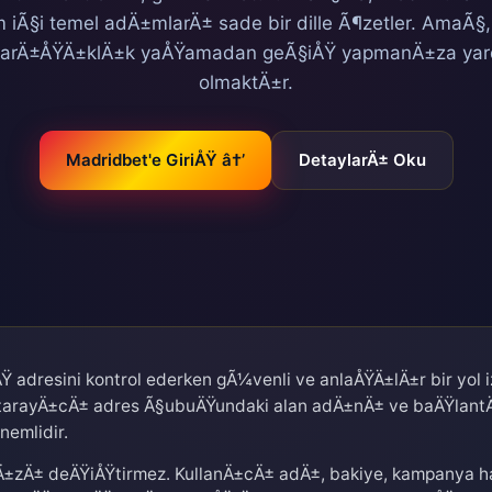
m iÃ§i temel adÄ±mlarÄ± sade bir dille Ã¶zetler. AmaÃ§
karÄ±ÅŸÄ±klÄ±k yaÅŸamadan geÃ§iÅŸ yapmanÄ±za y
olmaktÄ±r.
Madridbet'e GiriÅŸ â†’
DetaylarÄ± Oku
iÅŸ adresini kontrol ederken gÃ¼venli ve anlaÅŸÄ±lÄ±r bir yol 
 tarayÄ±cÄ± adres Ã§ubuÄŸundaki alan adÄ±nÄ± ve baÄŸlan
emlidir.
nÄ±zÄ± deÄŸiÅŸtirmez. KullanÄ±cÄ± adÄ±, bakiye, kampanya h