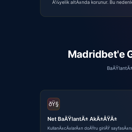
Ã¼yelik altÄ±nda korunur. Bu nedenle
Madridbet'e 
BaÄŸlantÄ±
ðŸ§­
Net BaÄŸlantÄ± AkÄ±ÅŸÄ±
KullanÄ±cÄ±larÄ±n doÄŸru giriÅŸ sayfasÄ±n