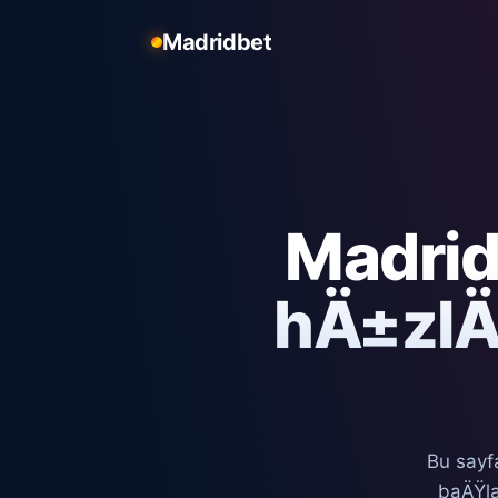
Madridbet
Madri
hÄ±zlÄ
Bu sayf
baÄŸla