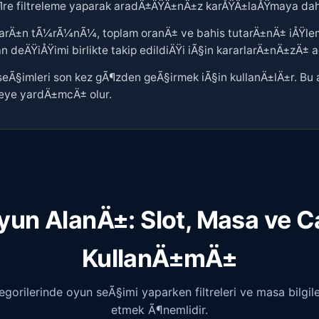
e filtreleme yaparak aradÄ±ÄŸÄ±nÄ±z karÅŸÄ±laÅŸmaya daha 
zarÄ±n tÃ¼rÃ¼nÃ¼, toplam oranÄ± ve bahis tutarÄ±nÄ± iÅŸlem
n deÄŸiÅŸimi birlikte takip edildiÄŸi iÃ§in kararlarÄ±nÄ±zÄ± 
eÃ§imleri son kez gÃ¶zden geÃ§irmek iÃ§in kullanÄ±lÄ±r. B
meye yardÄ±mcÄ± olur.
yun AlanÄ±: Slot, Masa ve C
KullanÄ±mÄ±
gorilerinde oyun seÃ§imi yaparken filtreleri ve masa bilgile
etmek Ã¶nemlidir.