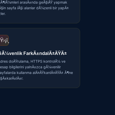
Ã¶lÃ¼mleri arasÄ±nda geÃ§iÅŸ yapmak
Ã§in sayfa iÃ§i alanlar dÃ¼zenli bir yapÄ±
zler.
Ÿ›¡ï¸
GÃ¼venlik FarkÄ±ndalÄ±ÄŸÄ±
dres doÄŸrulama, HTTPS kontrolÃ¼ ve
esap bilgilerini yalnÄ±zca gÃ¼venilir
ayfalarda kullanma alÄ±ÅŸkanlÄ±ÄŸÄ± Ã¶ne
§Ä±karÄ±lÄ±r.