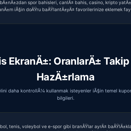
Ä±nÄ±zdan spor bahisleri, canlÄ± bahis, casino, kripto yat
lanÄ±m iÃ§in doÄŸru baÄŸlantÄ±yÄ± favorilerinize eklemek fay
is EkranÄ±: OranlarÄ± Takip
HazÄ±rlama
lini daha kontrollÃ¼ kullanmak isteyenler iÃ§in temel kupo
bilgileri.
, tenis, voleybol ve e-spor gibi branÅŸlar ayrÄ± baÅŸlÄ±klar a