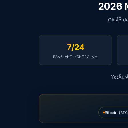
2026 
GiriÅŸ d
7/24
BAÄžLANTI KONTROLÃœ
YatÄ±rÄ
Bitcoin (BTC