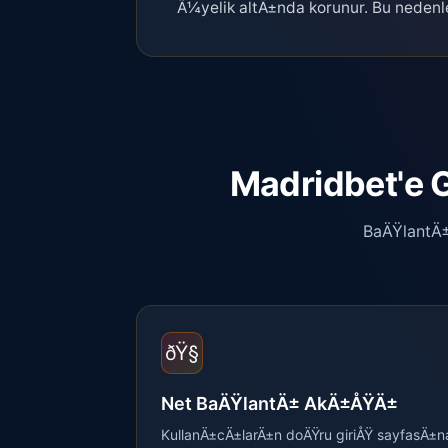
Ã¼yelik altÄ±nda korunur. Bu nedenle
Madridbet'e 
BaÄŸlantÄ±
ðŸ§­
Net BaÄŸlantÄ± AkÄ±ÅŸÄ±
KullanÄ±cÄ±larÄ±n doÄŸru giriÅŸ sayfasÄ±n