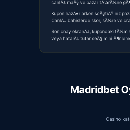
canlÄ± maÃ§ ve pazar tÃ¼rÃ¼ne gÃ¶r
Kupon hazÄ±rlarken seÃ§tiÄŸiniz pa
CanlÄ± bahislerde skor, sÃ¼re ve ora
Son onay ekranÄ±, kupondaki tÃ¼m s
veya hatalÄ± tutar seÃ§imini Ã¶nle
Madridbet O
Casino kate