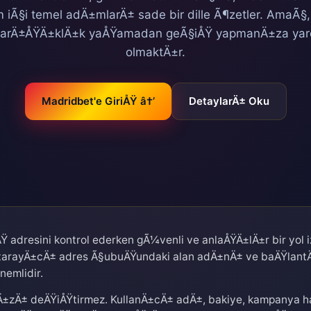
m iÃ§i temel adÄ±mlarÄ± sade bir dille Ã¶zetler. AmaÃ§
karÄ±ÅŸÄ±klÄ±k yaÅŸamadan geÃ§iÅŸ yapmanÄ±za y
olmaktÄ±r.
Madridbet'e GiriÅŸ â†’
DetaylarÄ± Oku
iÅŸ adresini kontrol ederken gÃ¼venli ve anlaÅŸÄ±lÄ±r bir yol 
 tarayÄ±cÄ± adres Ã§ubuÄŸundaki alan adÄ±nÄ± ve baÄŸlan
emlidir.
nÄ±zÄ± deÄŸiÅŸtirmez. KullanÄ±cÄ± adÄ±, bakiye, kampanya h