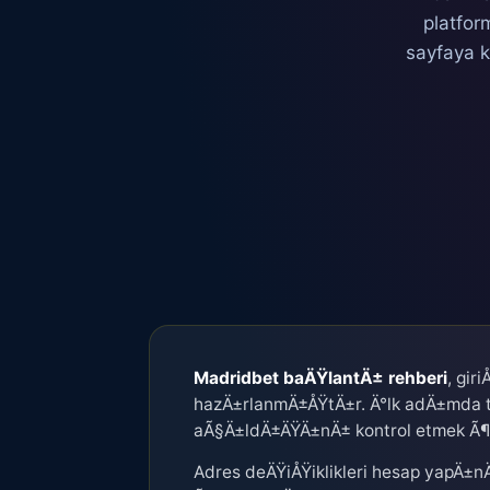
platfor
sayfaya 
Madridbet baÄŸlantÄ± rehberi
, gir
hazÄ±rlanmÄ±ÅŸtÄ±r. Ä°lk adÄ±mda
aÃ§Ä±ldÄ±ÄŸÄ±nÄ± kontrol etmek Ã¶n
Adres deÄŸiÅŸiklikleri hesap yapÄ±