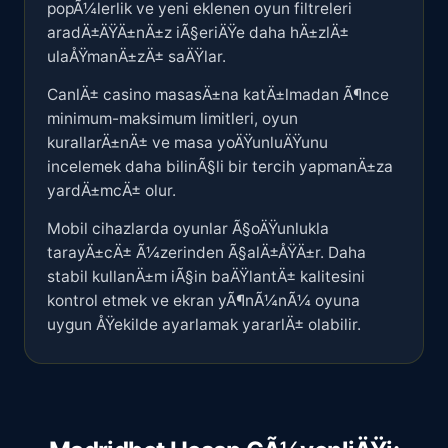
popÃ¼lerlik ve yeni eklenen oyun filtreleri
aradÄ±ÄŸÄ±nÄ±z iÃ§eriÄŸe daha hÄ±zlÄ±
ulaÅŸmanÄ±zÄ± saÄŸlar.
CanlÄ± casino masasÄ±na katÄ±lmadan Ã¶nce
minimum-maksimum limitleri, oyun
kurallarÄ±nÄ± ve masa yoÄŸunluÄŸunu
incelemek daha bilinÃ§li bir tercih yapmanÄ±za
yardÄ±mcÄ± olur.
Mobil cihazlarda oyunlar Ã§oÄŸunlukla
tarayÄ±cÄ± Ã¼zerinden Ã§alÄ±ÅŸÄ±r. Daha
stabil kullanÄ±m iÃ§in baÄŸlantÄ± kalitesini
kontrol etmek ve ekran yÃ¶nÃ¼nÃ¼ oyuna
uygun ÅŸekilde ayarlamak yararlÄ± olabilir.