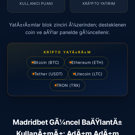
KULLANICI PUANI
KRÄ°PTO YATIRIM
YatÄ±rÄ±mlar blok zinciri Ã¼zerinden; desteklenen
coin ve aÄŸlar panelde gÃ¼ncellenir.
KRIPTO YATÄ±RÄ±M
Bitcoin (BTC)
Ethereum (ETH)
Tether (USDT)
Litecoin (LTC)
TRON (TRX)
Madridbet GÃ¼ncel BaÄŸlantÄ±
KullanÄ±mÄ±: AdÄ±m AdÄ±m