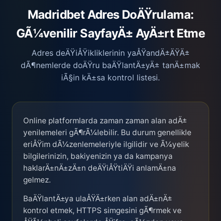
Madridbet Adres DoÄŸrulama:
GÃ¼venilir SayfayÄ± AyÄ±rt Etme
Adres deÄŸiÅŸikliklerinin yaÅŸandÄ±ÄŸÄ±
dÃ¶nemlerde doÄŸru baÄŸlantÄ±yÄ± tanÄ±mak
iÃ§in kÄ±sa kontrol listesi.
Online platformlarda zaman zaman alan adÄ±
yenilemeleri gÃ¶rÃ¼lebilir. Bu durum genellikle
eriÅŸim dÃ¼zenlemeleriyle ilgilidir ve Ã¼yelik
bilgilerinizin, bakiyenizin ya da kampanya
haklarÄ±nÄ±zÄ±n deÄŸiÅŸtiÄŸi anlamÄ±na
gelmez.
BaÄŸlantÄ±ya ulaÅŸÄ±rken alan adÄ±nÄ±
kontrol etmek, HTTPS simgesini gÃ¶rmek ve