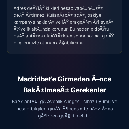
Adres deÄŸiÅŸiklikleri hesap yapÄ±nÄ±zÄ±
deÄŸiÅŸtirmez. KullanÄ±cÄ± adÄ±, bakiye,
kampanya haklarÄ± ve iÅŸlem geÃ§miÅŸi aynÄ±
Ã¼yelik altÄ±nda korunur. Bu nedenle doÄŸru
baÄŸlantÄ±ya ulaÅŸtÄ±ktan sonra normal giriÅŸ
bilgilerinizle oturum aÃ§abilirsiniz.
Madridbet'e Girmeden Ã–nce
BakÄ±lmasÄ± Gerekenler
BaÄŸlantÄ±, gÃ¼venlik simgesi, cihaz uyumu ve
hesap bilgileri giriÅŸ Ã¶ncesinde hÄ±zlÄ±ca
gÃ¶zden geÃ§irilmelidir.