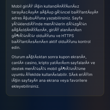
Mobil giriÅŸ iÃ§in kullandÄ±ÄŸÄ±nÄ±z
tarayÄ±cÄ±yÄ± aÃ§Ä±p gÃ¼ncel baÄŸlantÄ±yÄ±
adres Ã§ubuÄŸuna yazabilirsiniz. Sayfa
yÃ¼klendiÄŸinde menÃ¼lerin dÃ¼zgÃ¼n
aÃ§Ä±ldÄ±ÄŸÄ±nÄ±, giriÅŸ alanÄ±nÄ±n
gÃ¶rÃ¼nÃ¼r olduÄŸunu ve HTTPS
baÄŸlantÄ±sÄ±nÄ±n aktif olduÄŸunu kontrol
edin.
Oturum aÃ§tÄ±ktan sonra kupon ekranÄ±,
canlÄ± casino, kripto yatÄ±rÄ±m sayfalarÄ± ve
destek menÃ¼sÃ¼ mobil gÃ¶rÃ¼nÃ¼me
uyumlu ÅŸekilde kullanÄ±labilir. SÄ±k eriÅŸim
iÃ§in sayfayÄ± ana ekrana veya favorilere
ekleyebilirsiniz.