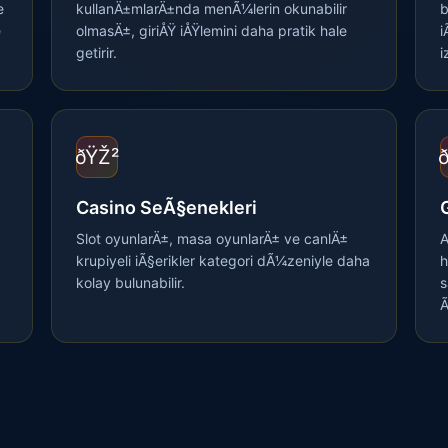
e
kullanÄ±mlarÄ±nda menÃ¼lerin okunabilir
b
e
olmasÄ±, giriÅŸ iÅŸlemini daha pratik hale
i
getirir.
i
ðŸŽ²
ð
Casino SeÃ§enekleri
Slot oyunlarÄ±, masa oyunlarÄ± ve canlÄ±
A
krupiyeli iÃ§erikler kategori dÃ¼zeniyle daha
h
kolay bulunabilir.
s
Ã