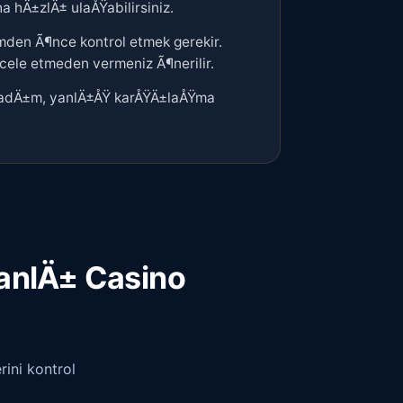
hÄ±zlÄ± ulaÅŸabilirsiniz.
den Ã¶nce kontrol etmek gerekir.
acele etmeden vermeniz Ã¶nerilir.
u adÄ±m, yanlÄ±ÅŸ karÅŸÄ±laÅŸma
anlÄ± Casino
rini kontrol