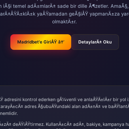
m iÃ§i temel adÄ±mlarÄ± sade bir dille Ã¶zetler. AmaÃ§
karÄ±ÅŸÄ±klÄ±k yaÅŸamadan geÃ§iÅŸ yapmanÄ±za y
olmaktÄ±r.
Madridbet'e GiriÅŸ â†’
DetaylarÄ± Oku
iÅŸ adresini kontrol ederken gÃ¼venli ve anlaÅŸÄ±lÄ±r bir yol 
 tarayÄ±cÄ± adres Ã§ubuÄŸundaki alan adÄ±nÄ± ve baÄŸlan
emlidir.
nÄ±zÄ± deÄŸiÅŸtirmez. KullanÄ±cÄ± adÄ±, bakiye, kampanya h