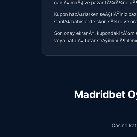
canlÄ± maÃ§ ve pazar tÃ¼rÃ¼ne gÃ¶r
Kupon hazÄ±rlarken seÃ§tiÄŸiniz pa
CanlÄ± bahislerde skor, sÃ¼re ve ora
Son onay ekranÄ±, kupondaki tÃ¼m s
veya hatalÄ± tutar seÃ§imini Ã¶nle
Madridbet O
Casino kate