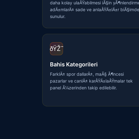
daha kolay ulaÅŸabilmesi iÃ§in yÃ¶nlendirm
adÄ±mlarÄ± sade ve anlaÅŸÄ±lÄ±r biÃ§imd
sunulur.
ðŸŽ¯
Bahis Kategorileri
FarklÄ± spor dallarÄ±, maÃ§ Ã¶ncesi
pazarlar ve canlÄ± karÅŸÄ±laÅŸmalar tek
panel Ã¼zerinden takip edilebilir.