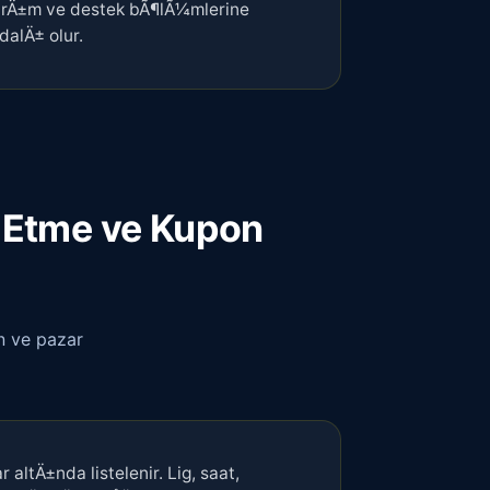
Ä±rÄ±m ve destek bÃ¶lÃ¼mlerine
dalÄ± olur.
 Etme ve Kupon
n ve pazar
ltÄ±nda listelenir. Lig, saat,