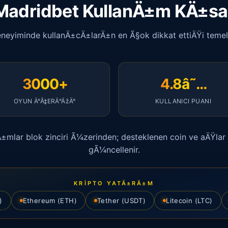
Madridbet KullanÄ±m KÄ±sa 
eneyiminde kullanÄ±cÄ±larÄ±n en Ã§ok dikkat ettiÄŸi temel 
3000+
4.8â˜…
OYUN Ä°Ã‡ERÄ°ÄžÄ°
KULLANICI PUANI
±mlar blok zinciri Ã¼zerinden; desteklenen coin ve aÄŸlar
gÃ¼ncellenir.
KRIPTO YATÄ±RÄ±M
)
Ethereum (ETH)
Tether (USDT)
Litecoin (LTC)