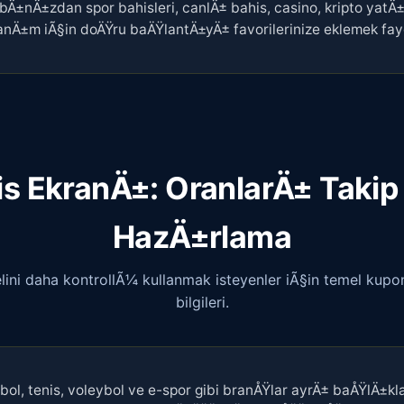
Ä±nÄ±zdan spor bahisleri, canlÄ± bahis, casino, kripto yat
lanÄ±m iÃ§in doÄŸru baÄŸlantÄ±yÄ± favorilerinize eklemek fay
is EkranÄ±: OranlarÄ± Takip
HazÄ±rlama
lini daha kontrollÃ¼ kullanmak isteyenler iÃ§in temel kupo
bilgileri.
, tenis, voleybol ve e-spor gibi branÅŸlar ayrÄ± baÅŸlÄ±klar a