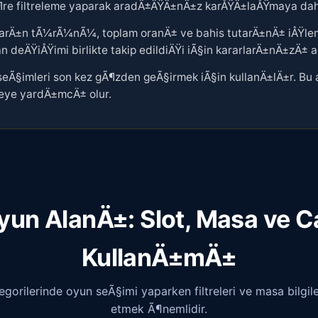
e filtreleme yaparak aradÄ±ÄŸÄ±nÄ±z karÅŸÄ±laÅŸmaya daha 
zarÄ±n tÃ¼rÃ¼nÃ¼, toplam oranÄ± ve bahis tutarÄ±nÄ± iÅŸlem
n deÄŸiÅŸimi birlikte takip edildiÄŸi iÃ§in kararlarÄ±nÄ±zÄ± 
eÃ§imleri son kez gÃ¶zden geÃ§irmek iÃ§in kullanÄ±lÄ±r. B
meye yardÄ±mcÄ± olur.
yun AlanÄ±: Slot, Masa ve C
KullanÄ±mÄ±
gorilerinde oyun seÃ§imi yaparken filtreleri ve masa bilgile
etmek Ã¶nemlidir.