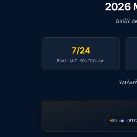
2026 
GiriÅŸ d
7/24
BAÄžLANTI KONTROLÃœ
YatÄ±rÄ
Bitcoin (BTC