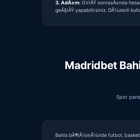
3. AdÄ±m:
GiriÅŸ sonrasÄ±nda hesab
geÃ§iÅŸ yapabilirsiniz. DÃ¼zenli kul
Madridbet Bah
Spor pane
Bahis bÃ¶lÃ¼mÃ¼nde futbol, basketbol