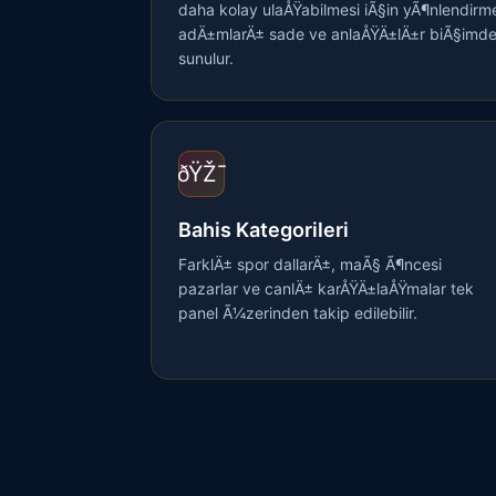
daha kolay ulaÅŸabilmesi iÃ§in yÃ¶nlendirm
adÄ±mlarÄ± sade ve anlaÅŸÄ±lÄ±r biÃ§imd
sunulur.
ðŸŽ¯
Bahis Kategorileri
FarklÄ± spor dallarÄ±, maÃ§ Ã¶ncesi
pazarlar ve canlÄ± karÅŸÄ±laÅŸmalar tek
panel Ã¼zerinden takip edilebilir.