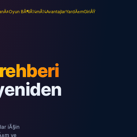
lanÄ±
Oyun BÃ¶lÃ¼mÃ¼
Avantajlar
YardÄ±m
GiriÅŸ
rehberi
yeniden
ar iÃ§in
nÄ±m ve