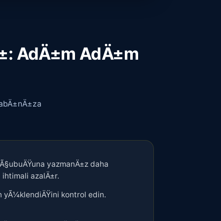
Ä±: AdÄ±m AdÄ±m
sabÄ±nÄ±za
Ä± Ã§ubuÄŸuna yazmanÄ±z daha
htimali azalÄ±r.
yÃ¼klendiÄŸini kontrol edin.