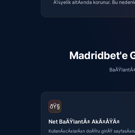
Ã¼yelik altÄ±nda korunur. Bu nedenle
Madridbet'e 
BaÄŸlantÄ±
ðŸ§­
Net BaÄŸlantÄ± AkÄ±ÅŸÄ±
KullanÄ±cÄ±larÄ±n doÄŸru giriÅŸ sayfasÄ±n