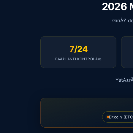
2026 
GiriÅŸ d
7/24
BAÄžLANTI KONTROLÃœ
YatÄ±rÄ
Bitcoin (BTC