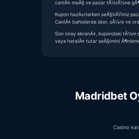
canlÄ± maÃ§ ve pazar tÃ¼rÃ¼ne gÃ¶r
Kupon hazÄ±rlarken seÃ§tiÄŸiniz pa
CanlÄ± bahislerde skor, sÃ¼re ve ora
Son onay ekranÄ±, kupondaki tÃ¼m s
veya hatalÄ± tutar seÃ§imini Ã¶nle
Madridbet O
Casino kate