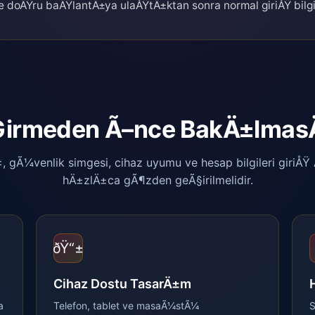
 doÄŸru baÄŸlantÄ±ya ulaÅŸtÄ±ktan sonra normal giriÅŸ bilgile
Girmeden Ã–nce BakÄ±lmas
, gÃ¼venlik simgesi, cihaz uyumu ve hesap bilgileri giriÅŸ
hÄ±zlÄ±ca gÃ¶zden geÃ§irilmelidir.
ðŸ“±
Cihaz Dostu TasarÄ±m
a
Telefon, tablet ve masaÃ¼stÃ¼
S