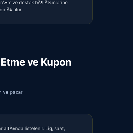
Ä±rÄ±m ve destek bÃ¶lÃ¼mlerine
dalÄ± olur.
 Etme ve Kupon
n ve pazar
ltÄ±nda listelenir. Lig, saat,