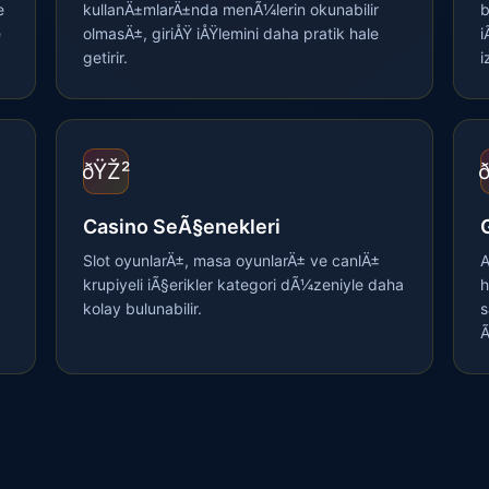
e
kullanÄ±mlarÄ±nda menÃ¼lerin okunabilir
b
e
olmasÄ±, giriÅŸ iÅŸlemini daha pratik hale
i
getirir.
i
ðŸŽ²
ð
Casino SeÃ§enekleri
Slot oyunlarÄ±, masa oyunlarÄ± ve canlÄ±
A
krupiyeli iÃ§erikler kategori dÃ¼zeniyle daha
h
kolay bulunabilir.
s
Ã