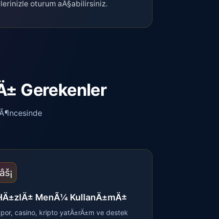
rinizle oturum aÃ§abilirsiniz.
Ä± Gerekenler
 Ã¶ncesinde
âš¡
HÄ±zlÄ± MenÃ¼ KullanÄ±mÄ±
por, casino, kripto yatÄ±rÄ±m ve destek