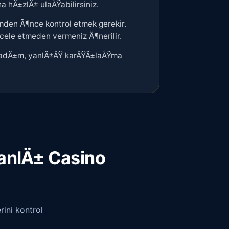
hÄ±zlÄ± ulaÅŸabilirsiniz.
den Ã¶nce kontrol etmek gerekir.
acele etmeden vermeniz Ã¶nerilir.
u adÄ±m, yanlÄ±ÅŸ karÅŸÄ±laÅŸma
anlÄ± Casino
rini kontrol