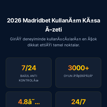
2026 Madridbet KullanÄ±m KÄ±sa
Ã–zeti
GiriÅŸ deneyiminde kullanÄ±cÄ±larÄ±n en Ã§ok
dikkat ettiÄŸi temel noktalar.
7/24
3000+
BAÄžLANTI
OYUN Ä°Ã‡ERÄ°ÄžÄ°
KONTROLÃœ
4.8â˜…
24/7