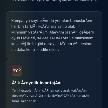
Kampanya sayfasÄ±nda yer alan bonuslarÄ±n
her biri farklÄ± koÅŸullara sahip olabilir.
Minimum yatÄ±rÄ±m, Ã§evrim oranÄ±, geÃ§erli
oyun tÃ¼rleri, sÃ¼re sÄ±nÄ±rÄ± ve maksimum
kazanÃ§ limiti gibi detaylar iÅŸlem Ã¶ncesinde
mutlaka kontrol edilmelidir.
ðŸŽ
Ä°lk Ãœyelik AvantajÄ±
Yeni hesaplar iÃ§in dÃ¶nemsel olarak yatÄ±rÄ±m
desteÄŸi veya Ã¼cretsiz dÃ¶nÃ¼ÅŸ fÄ±rsatlarÄ±
tanÄ±mlanabilir.