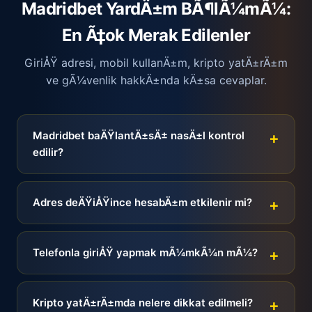
Madridbet YardÄ±m BÃ¶lÃ¼mÃ¼:
En Ã‡ok Merak Edilenler
GiriÅŸ adresi, mobil kullanÄ±m, kripto yatÄ±rÄ±m
ve gÃ¼venlik hakkÄ±nda kÄ±sa cevaplar.
Madridbet baÄŸlantÄ±sÄ± nasÄ±l kontrol
edilir?
Adres deÄŸiÅŸince hesabÄ±m etkilenir mi?
Telefonla giriÅŸ yapmak mÃ¼mkÃ¼n mÃ¼?
Kripto yatÄ±rÄ±mda nelere dikkat edilmeli?