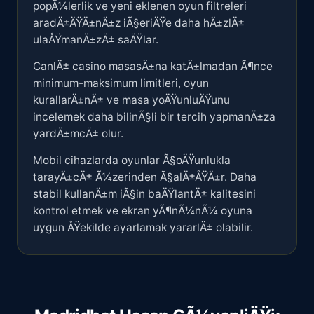
popÃ¼lerlik ve yeni eklenen oyun filtreleri
aradÄ±ÄŸÄ±nÄ±z iÃ§eriÄŸe daha hÄ±zlÄ±
ulaÅŸmanÄ±zÄ± saÄŸlar.
CanlÄ± casino masasÄ±na katÄ±lmadan Ã¶nce
minimum-maksimum limitleri, oyun
kurallarÄ±nÄ± ve masa yoÄŸunluÄŸunu
incelemek daha bilinÃ§li bir tercih yapmanÄ±za
yardÄ±mcÄ± olur.
Mobil cihazlarda oyunlar Ã§oÄŸunlukla
tarayÄ±cÄ± Ã¼zerinden Ã§alÄ±ÅŸÄ±r. Daha
stabil kullanÄ±m iÃ§in baÄŸlantÄ± kalitesini
kontrol etmek ve ekran yÃ¶nÃ¼nÃ¼ oyuna
uygun ÅŸekilde ayarlamak yararlÄ± olabilir.