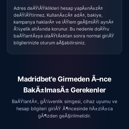
Adres deÄŸiÅŸiklikleri hesap yapÄ±nÄ±zÄ±
deÄŸiÅŸtirmez. KullanÄ±cÄ± adÄ±, bakiye,
kampanya haklarÄ± ve iÅŸlem geÃ§miÅŸi aynÄ±
Ã¼yelik altÄ±nda korunur. Bu nedenle doÄŸru
baÄŸlantÄ±ya ulaÅŸtÄ±ktan sonra normal giriÅŸ
bilgilerinizle oturum aÃ§abilirsiniz.
Madridbet'e Girmeden Ã–nce
BakÄ±lmasÄ± Gerekenler
BaÄŸlantÄ±, gÃ¼venlik simgesi, cihaz uyumu ve
hesap bilgileri giriÅŸ Ã¶ncesinde hÄ±zlÄ±ca
gÃ¶zden geÃ§irilmelidir.