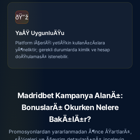
ðŸ”ž
YaÅŸ UygunluÄŸu
Platform iÃ§eriÄŸi yetiÅŸkin kullanÄ±cÄ±lara
yÃ¶neliktir; gerekli durumlarda kimlik ve hesap
doÄŸrulamasÄ± istenebilir.
Madridbet Kampanya AlanÄ±:
BonuslarÄ± Okurken Nelere
BakÄ±lÄ±r?
Promosyonlardan yararlanmadan Ã¶nce ÅŸartlarÄ±,
sÃ¼releri ve Ã§evrim detaylarÄ±nÄ± inceleyin.