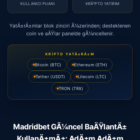
KULLANICI PUANI
KRÄ°PTO YATIRIM
YatÄ±rÄ±mlar blok zinciri Ã¼zerinden; desteklenen
coin ve aÄŸlar panelde gÃ¼ncellenir.
KRIPTO YATÄ±RÄ±M
Bitcoin (BTC)
Ethereum (ETH)
Tether (USDT)
Litecoin (LTC)
TRON (TRX)
Madridbet GÃ¼ncel BaÄŸlantÄ±
KullanÄ±mÄ±: AdÄ±m AdÄ±m