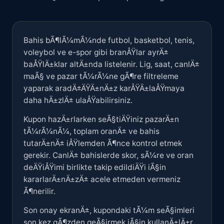
Bahis bÃ¶lÃ¼mÃ¼nde futbol, basketbol, tenis,
voleybol ve e-spor gibi branÅŸlar ayrÄ±
baÅŸlÄ±klar altÄ±nda listelenir. Lig, saat, canlÄ±
maÃ§ ve pazar tÃ¼rÃ¼ne gÃ¶re filtreleme
yaparak aradÄ±ÄŸÄ±nÄ±z karÅŸÄ±laÅŸmaya
daha hÄ±zlÄ± ulaÅŸabilirsiniz.
Kupon hazÄ±rlarken seÃ§tiÄŸiniz pazarÄ±n
tÃ¼rÃ¼nÃ¼, toplam oranÄ± ve bahis
tutarÄ±nÄ± iÅŸlemden Ã¶nce kontrol etmek
gerekir. CanlÄ± bahislerde skor, sÃ¼re ve oran
deÄŸiÅŸimi birlikte takip edildiÄŸi iÃ§in
kararlarÄ±nÄ±zÄ± acele etmeden vermeniz
Ã¶nerilir.
Son onay ekranÄ±, kupondaki tÃ¼m seÃ§imleri
son kez gÃ¶zden geÃ§irmek iÃ§in kullanÄ±lÄ±r.