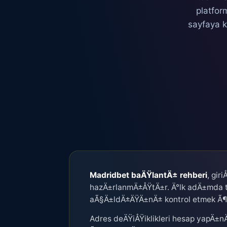
platfor
sayfaya 
Madridbet baÄŸlantÄ± rehberi
, gir
hazÄ±rlanmÄ±ÅŸtÄ±r. Ä°lk adÄ±mda
aÃ§Ä±ldÄ±ÄŸÄ±nÄ± kontrol etmek Ã¶n
Adres deÄŸiÅŸiklikleri hesap yapÄ±