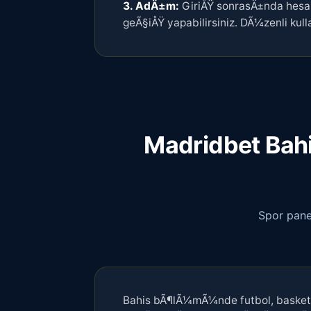
3. AdÄ±m:
GiriÅŸ sonrasÄ±nda hesab
geÃ§iÅŸ yapabilirsiniz. DÃ¼zenli kul
Madridbet Bah
Spor pane
Bahis bÃ¶lÃ¼mÃ¼nde futbol, basketbol