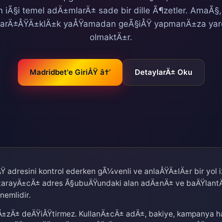
m iÃ§i temel adÄ±mlarÄ± sade bir dille Ã¶zetler. AmaÃ§
karÄ±ÅŸÄ±klÄ±k yaÅŸamadan geÃ§iÅŸ yapmanÄ±za y
olmaktÄ±r.
Madridbet'e GiriÅŸ â†’
DetaylarÄ± Oku
iÅŸ adresini kontrol ederken gÃ¼venli ve anlaÅŸÄ±lÄ±r bir yol 
 tarayÄ±cÄ± adres Ã§ubuÄŸundaki alan adÄ±nÄ± ve baÄŸlan
emlidir.
nÄ±zÄ± deÄŸiÅŸtirmez. KullanÄ±cÄ± adÄ±, bakiye, kampanya h