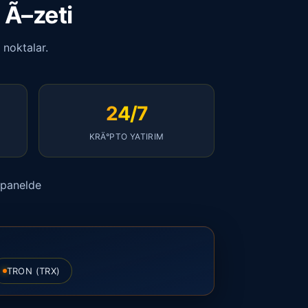
Ã–zeti
noktalar.
24/7
KRÄ°PTO YATIRIM
 panelde
TRON (TRX)