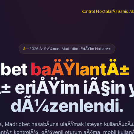
Kontrol NoktalarÄ±
Bahis A
â—
2026 Â· GÃ¼ncel Madridbet EriÅŸim NotlarÄ±
dbet
baÄŸlantÄ± 
± eriÅŸim iÃ§in 
dÃ¼zenlendi.
a, Madridbet hesabÄ±na ulaÅŸmak isteyen kullanÄ±cÄ±l
ntÄ± kontrolÃ¼, gÃ¼venli oturum aÃ§ma, mobil kulla