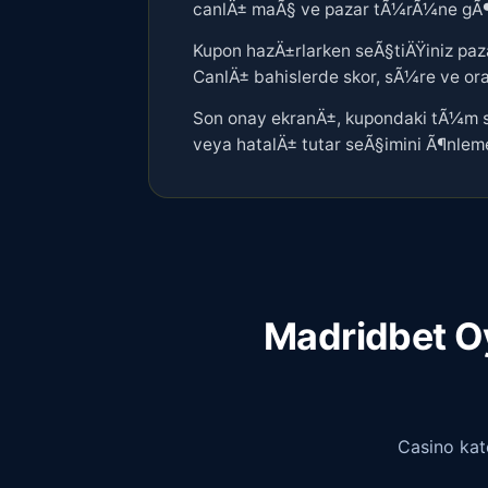
canlÄ± maÃ§ ve pazar tÃ¼rÃ¼ne gÃ¶r
Kupon hazÄ±rlarken seÃ§tiÄŸiniz pa
CanlÄ± bahislerde skor, sÃ¼re ve ora
Son onay ekranÄ±, kupondaki tÃ¼m s
veya hatalÄ± tutar seÃ§imini Ã¶nle
Madridbet O
Casino kate