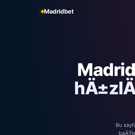
Madridbet
Madri
hÄ±zlÄ
Bu sayf
baÄŸla