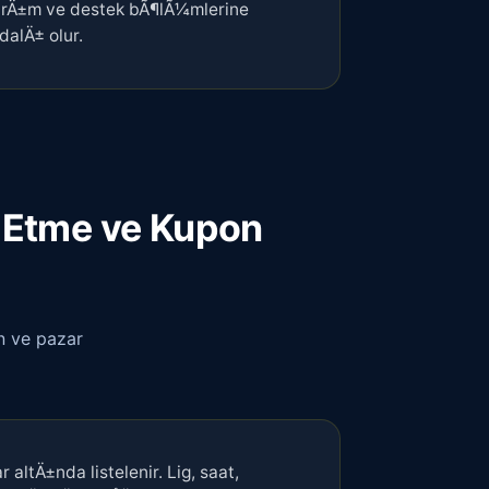
Ä±rÄ±m ve destek bÃ¶lÃ¼mlerine
dalÄ± olur.
 Etme ve Kupon
n ve pazar
ltÄ±nda listelenir. Lig, saat,