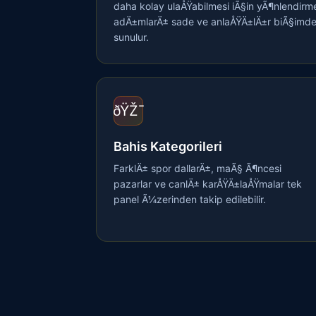
daha kolay ulaÅŸabilmesi iÃ§in yÃ¶nlendirm
adÄ±mlarÄ± sade ve anlaÅŸÄ±lÄ±r biÃ§imd
sunulur.
ðŸŽ¯
Bahis Kategorileri
FarklÄ± spor dallarÄ±, maÃ§ Ã¶ncesi
pazarlar ve canlÄ± karÅŸÄ±laÅŸmalar tek
panel Ã¼zerinden takip edilebilir.