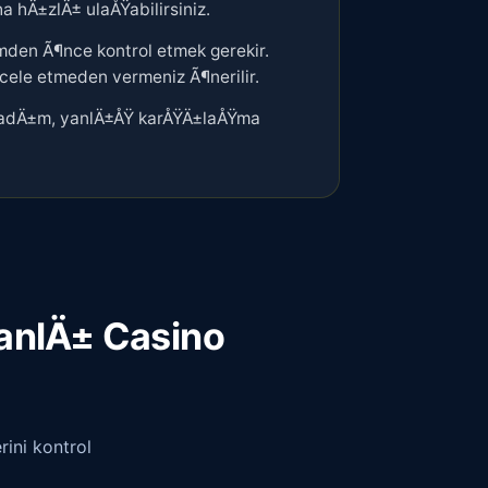
hÄ±zlÄ± ulaÅŸabilirsiniz.
den Ã¶nce kontrol etmek gerekir.
acele etmeden vermeniz Ã¶nerilir.
u adÄ±m, yanlÄ±ÅŸ karÅŸÄ±laÅŸma
anlÄ± Casino
rini kontrol