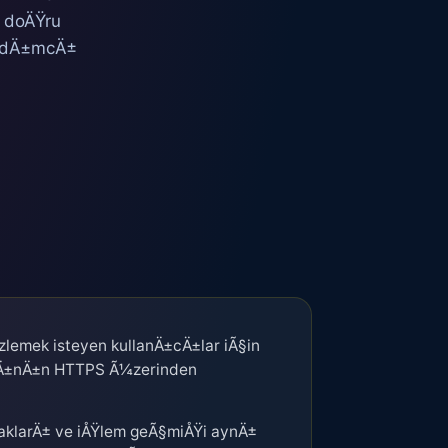
, doÄŸru
ardÄ±mcÄ±
izlemek isteyen kullanÄ±cÄ±lar iÃ§in
tÄ±nÄ±n HTTPS Ã¼zerinden
aklarÄ± ve iÅŸlem geÃ§miÅŸi aynÄ±