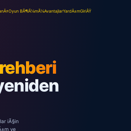
lanÄ±
Oyun BÃ¶lÃ¼mÃ¼
Avantajlar
YardÄ±m
GiriÅŸ
rehberi
yeniden
ar iÃ§in
nÄ±m ve