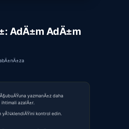
Ä±: AdÄ±m AdÄ±m
sabÄ±nÄ±za
Ä± Ã§ubuÄŸuna yazmanÄ±z daha
htimali azalÄ±r.
yÃ¼klendiÄŸini kontrol edin.