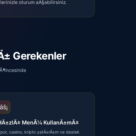
rinizle oturum aÃ§abilirsiniz.
Ä± Gerekenler
 Ã¶ncesinde
âš¡
HÄ±zlÄ± MenÃ¼ KullanÄ±mÄ±
por, casino, kripto yatÄ±rÄ±m ve destek