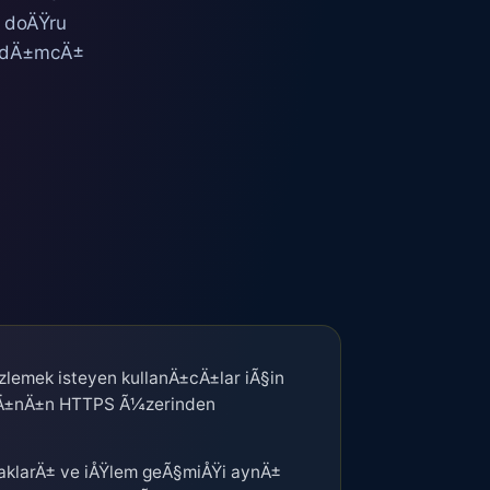
, doÄŸru
ardÄ±mcÄ±
izlemek isteyen kullanÄ±cÄ±lar iÃ§in
tÄ±nÄ±n HTTPS Ã¼zerinden
aklarÄ± ve iÅŸlem geÃ§miÅŸi aynÄ±