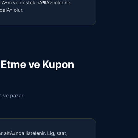
Ä±rÄ±m ve destek bÃ¶lÃ¼mlerine
dalÄ± olur.
 Etme ve Kupon
n ve pazar
ltÄ±nda listelenir. Lig, saat,