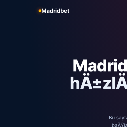
Madridbet
Madri
hÄ±zlÄ
Bu sayf
baÄŸla