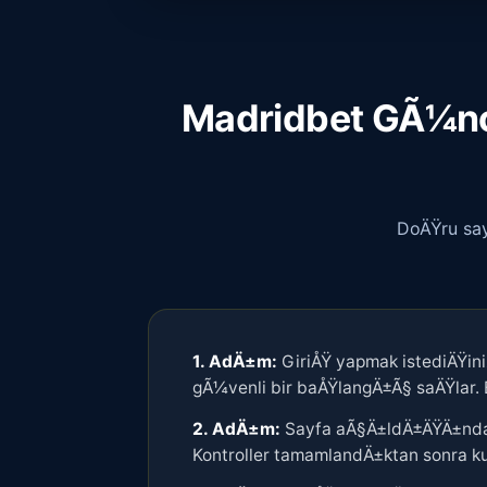
Madridbet GÃ¼n
DoÄŸru sa
1. AdÄ±m:
GiriÅŸ yapmak istediÄŸi
gÃ¼venli bir baÅŸlangÄ±Ã§ saÄŸlar.
2. AdÄ±m:
Sayfa aÃ§Ä±ldÄ±ÄŸÄ±nda k
Kontroller tamamlandÄ±ktan sonra kul