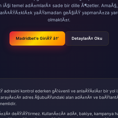
m iÃ§i temel adÄ±mlarÄ± sade bir dille Ã¶zetler. AmaÃ§
karÄ±ÅŸÄ±klÄ±k yaÅŸamadan geÃ§iÅŸ yapmanÄ±za y
olmaktÄ±r.
Madridbet'e GiriÅŸ â†’
DetaylarÄ± Oku
iÅŸ adresini kontrol ederken gÃ¼venli ve anlaÅŸÄ±lÄ±r bir yol 
 tarayÄ±cÄ± adres Ã§ubuÄŸundaki alan adÄ±nÄ± ve baÄŸlan
emlidir.
nÄ±zÄ± deÄŸiÅŸtirmez. KullanÄ±cÄ± adÄ±, bakiye, kampanya h