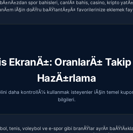
Ä±nÄ±zdan spor bahisleri, canlÄ± bahis, casino, kripto yat
lanÄ±m iÃ§in doÄŸru baÄŸlantÄ±yÄ± favorilerinize eklemek fay
is EkranÄ±: OranlarÄ± Takip
HazÄ±rlama
lini daha kontrollÃ¼ kullanmak isteyenler iÃ§in temel kupo
bilgileri.
, tenis, voleybol ve e-spor gibi branÅŸlar ayrÄ± baÅŸlÄ±klar a