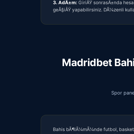
3. AdÄ±m:
GiriÅŸ sonrasÄ±nda hesab
geÃ§iÅŸ yapabilirsiniz. DÃ¼zenli kul
Madridbet Bah
Spor pane
Bahis bÃ¶lÃ¼mÃ¼nde futbol, basketbol