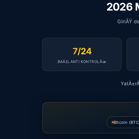
2026 
GiriÅŸ d
7/24
BAÄžLANTI KONTROLÃœ
YatÄ±rÄ
Bitcoin (BTC