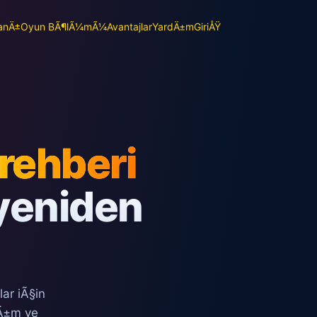
lanÄ±
Oyun BÃ¶lÃ¼mÃ¼
Avantajlar
YardÄ±m
GiriÅŸ
rehberi
yeniden
ar iÃ§in
nÄ±m ve