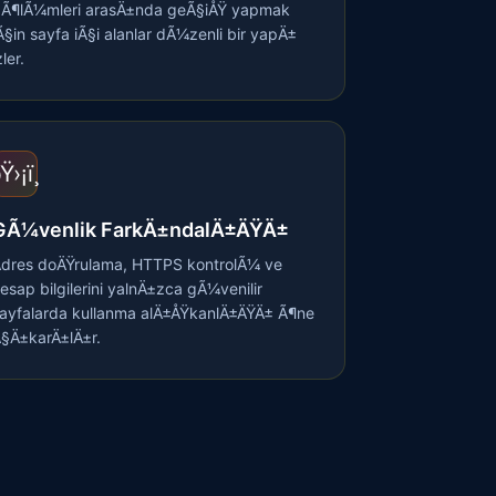
Ã¶lÃ¼mleri arasÄ±nda geÃ§iÅŸ yapmak
Ã§in sayfa iÃ§i alanlar dÃ¼zenli bir yapÄ±
zler.
Ÿ›¡ï¸
GÃ¼venlik FarkÄ±ndalÄ±ÄŸÄ±
dres doÄŸrulama, HTTPS kontrolÃ¼ ve
esap bilgilerini yalnÄ±zca gÃ¼venilir
ayfalarda kullanma alÄ±ÅŸkanlÄ±ÄŸÄ± Ã¶ne
§Ä±karÄ±lÄ±r.