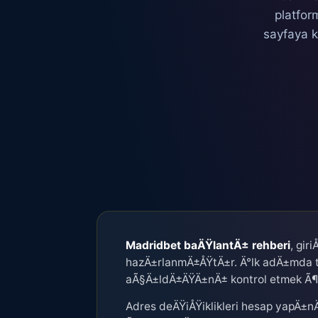
platfor
sayfaya 
Madridbet baÄŸlantÄ± rehberi
, gir
hazÄ±rlanmÄ±ÅŸtÄ±r. Ä°lk adÄ±mda
aÃ§Ä±ldÄ±ÄŸÄ±nÄ± kontrol etmek Ã¶n
Adres deÄŸiÅŸiklikleri hesap yapÄ±