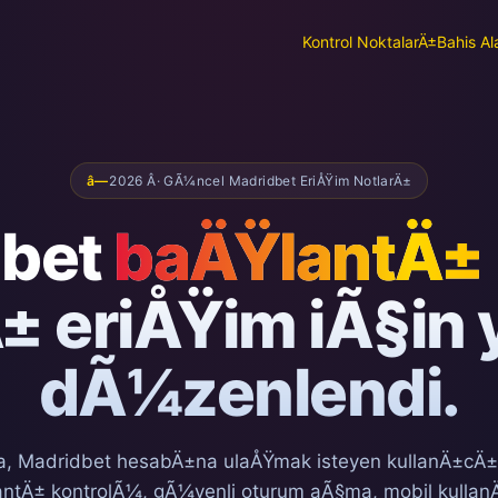
Kontrol NoktalarÄ±
Bahis A
â—
2026 Â· GÃ¼ncel Madridbet EriÅŸim NotlarÄ±
dbet
baÄŸlantÄ± 
± eriÅŸim iÃ§in 
dÃ¼zenlendi.
a, Madridbet hesabÄ±na ulaÅŸmak isteyen kullanÄ±cÄ±l
ntÄ± kontrolÃ¼, gÃ¼venli oturum aÃ§ma, mobil kulla