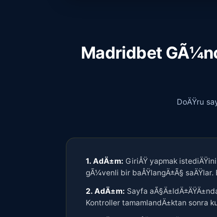
Madridbet GÃ¼n
DoÄŸru sa
1. AdÄ±m:
GiriÅŸ yapmak istediÄŸi
gÃ¼venli bir baÅŸlangÄ±Ã§ saÄŸlar.
2. AdÄ±m:
Sayfa aÃ§Ä±ldÄ±ÄŸÄ±nda k
Kontroller tamamlandÄ±ktan sonra kul