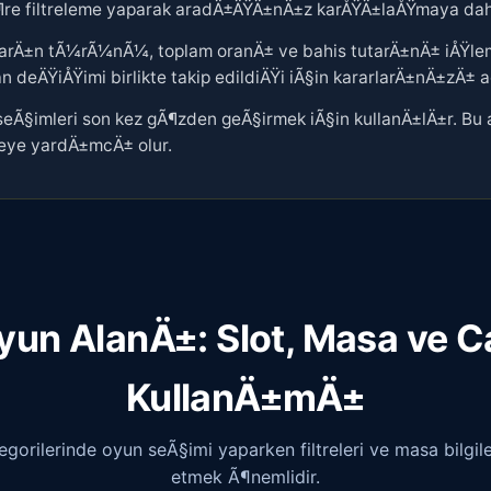
e filtreleme yaparak aradÄ±ÄŸÄ±nÄ±z karÅŸÄ±laÅŸmaya daha 
zarÄ±n tÃ¼rÃ¼nÃ¼, toplam oranÄ± ve bahis tutarÄ±nÄ± iÅŸlem
n deÄŸiÅŸimi birlikte takip edildiÄŸi iÃ§in kararlarÄ±nÄ±zÄ± 
eÃ§imleri son kez gÃ¶zden geÃ§irmek iÃ§in kullanÄ±lÄ±r. B
meye yardÄ±mcÄ± olur.
yun AlanÄ±: Slot, Masa ve C
KullanÄ±mÄ±
gorilerinde oyun seÃ§imi yaparken filtreleri ve masa bilgile
etmek Ã¶nemlidir.