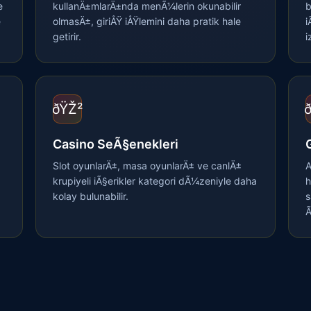
e
kullanÄ±mlarÄ±nda menÃ¼lerin okunabilir
b
e
olmasÄ±, giriÅŸ iÅŸlemini daha pratik hale
i
getirir.
i
ðŸŽ²
ð
Casino SeÃ§enekleri
Slot oyunlarÄ±, masa oyunlarÄ± ve canlÄ±
A
krupiyeli iÃ§erikler kategori dÃ¼zeniyle daha
h
kolay bulunabilir.
s
Ã