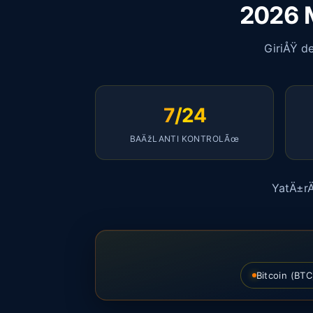
2026 
GiriÅŸ d
7/24
BAÄžLANTI KONTROLÃœ
YatÄ±rÄ
Bitcoin (BTC