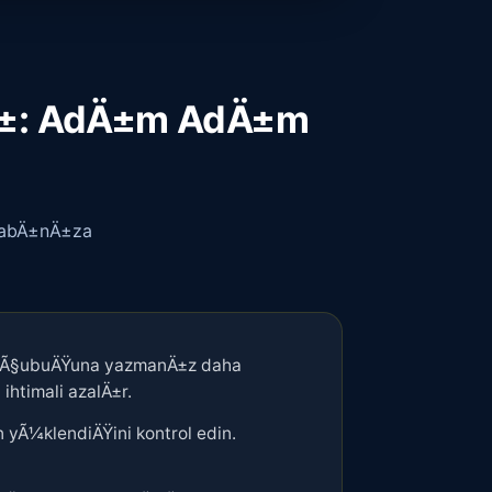
Ä±: AdÄ±m AdÄ±m
sabÄ±nÄ±za
Ä± Ã§ubuÄŸuna yazmanÄ±z daha
htimali azalÄ±r.
yÃ¼klendiÄŸini kontrol edin.