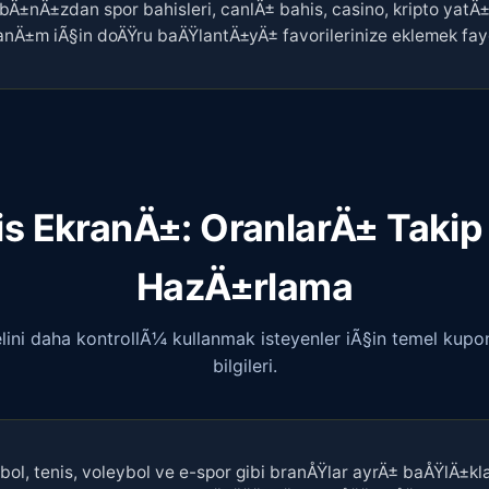
Ä±nÄ±zdan spor bahisleri, canlÄ± bahis, casino, kripto yat
lanÄ±m iÃ§in doÄŸru baÄŸlantÄ±yÄ± favorilerinize eklemek fay
is EkranÄ±: OranlarÄ± Takip
HazÄ±rlama
lini daha kontrollÃ¼ kullanmak isteyenler iÃ§in temel kupo
bilgileri.
, tenis, voleybol ve e-spor gibi branÅŸlar ayrÄ± baÅŸlÄ±klar a