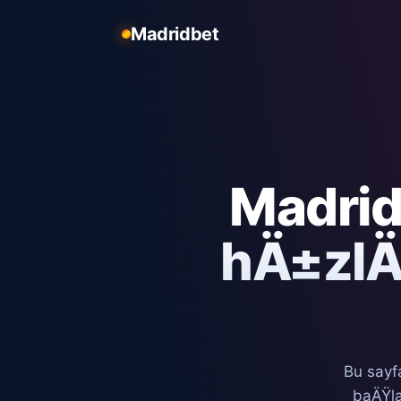
Madridbet
Madri
hÄ±zlÄ
Bu sayf
baÄŸla