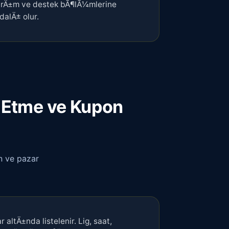
Ä±rÄ±m ve destek bÃ¶lÃ¼mlerine
dalÄ± olur.
 Etme ve Kupon
n ve pazar
ltÄ±nda listelenir. Lig, saat,