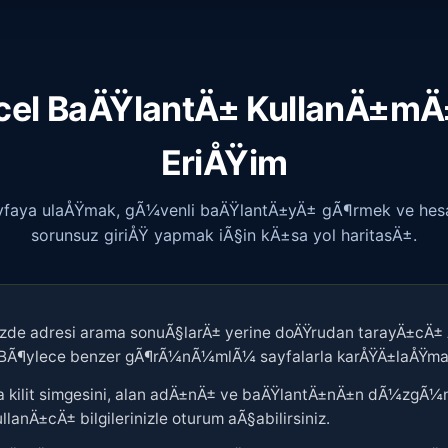
cel BaÄŸlantÄ± KullanÄ±m
EriÅŸim
yfaya ulaÅŸmak, gÃ¼venli baÄŸlantÄ±yÄ± gÃ¶rmek ve he
sorunsuz giriÅŸ yapmak iÃ§in kÄ±sa yol haritasÄ±.
nizde adresi arama sonuÃ§larÄ± yerine doÄŸrudan tarayÄ±c
 BÃ¶ylece benzer gÃ¶rÃ¼nÃ¼mlÃ¼ sayfalarla karÅŸÄ±laÅŸma i
ilit simgesini, alan adÄ±nÄ± ve baÄŸlantÄ±nÄ±n dÃ¼zgÃ¼n 
lanÄ±cÄ± bilgilerinizle oturum aÃ§abilirsiniz.