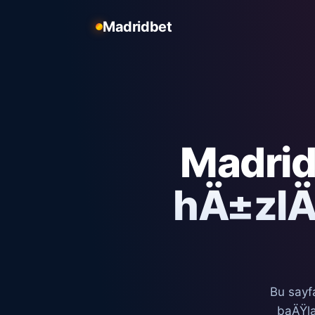
Madridbet
Madri
hÄ±zlÄ
Bu sayf
baÄŸla