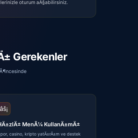
rinizle oturum aÃ§abilirsiniz.
Ä± Gerekenler
 Ã¶ncesinde
âš¡
HÄ±zlÄ± MenÃ¼ KullanÄ±mÄ±
por, casino, kripto yatÄ±rÄ±m ve destek