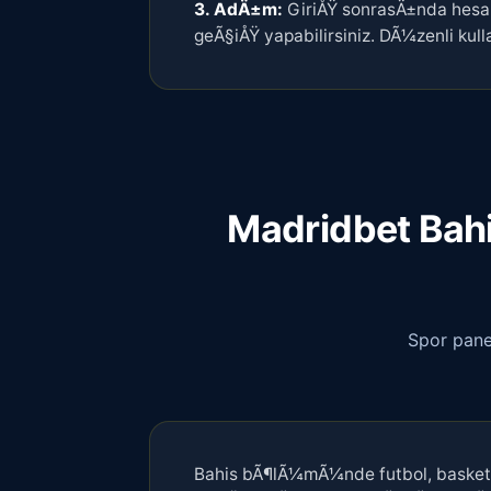
3. AdÄ±m:
GiriÅŸ sonrasÄ±nda hesab
geÃ§iÅŸ yapabilirsiniz. DÃ¼zenli kul
Madridbet Bah
Spor pane
Bahis bÃ¶lÃ¼mÃ¼nde futbol, basketbol