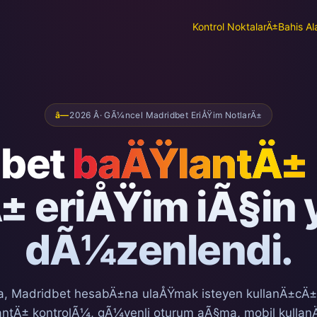
Kontrol NoktalarÄ±
Bahis A
â—
2026 Â· GÃ¼ncel Madridbet EriÅŸim NotlarÄ±
dbet
baÄŸlantÄ± 
± eriÅŸim iÃ§in 
dÃ¼zenlendi.
a, Madridbet hesabÄ±na ulaÅŸmak isteyen kullanÄ±cÄ±l
ntÄ± kontrolÃ¼, gÃ¼venli oturum aÃ§ma, mobil kulla