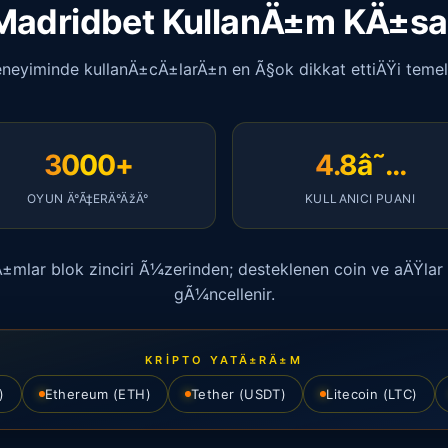
Madridbet KullanÄ±m KÄ±sa 
eneyiminde kullanÄ±cÄ±larÄ±n en Ã§ok dikkat ettiÄŸi temel 
3000+
4.8â˜…
OYUN Ä°Ã‡ERÄ°ÄžÄ°
KULLANICI PUANI
±mlar blok zinciri Ã¼zerinden; desteklenen coin ve aÄŸlar
gÃ¼ncellenir.
KRIPTO YATÄ±RÄ±M
)
Ethereum (ETH)
Tether (USDT)
Litecoin (LTC)