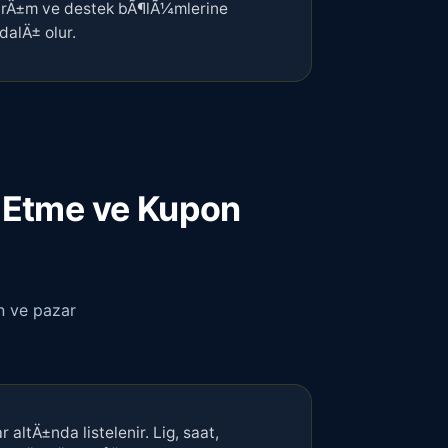
Ä±rÄ±m ve destek bÃ¶lÃ¼mlerine
dalÄ± olur.
 Etme ve Kupon
n ve pazar
ltÄ±nda listelenir. Lig, saat,