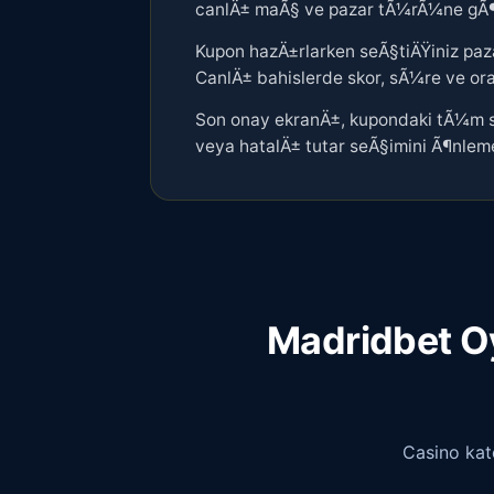
canlÄ± maÃ§ ve pazar tÃ¼rÃ¼ne gÃ¶r
Kupon hazÄ±rlarken seÃ§tiÄŸiniz pa
CanlÄ± bahislerde skor, sÃ¼re ve ora
Son onay ekranÄ±, kupondaki tÃ¼m s
veya hatalÄ± tutar seÃ§imini Ã¶nle
Madridbet O
Casino kate