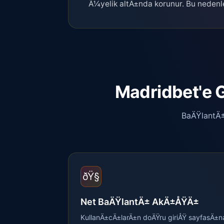
Ã¼yelik altÄ±nda korunur. Bu nedenle
Madridbet'e 
BaÄŸlantÄ±
ðŸ§­
Net BaÄŸlantÄ± AkÄ±ÅŸÄ±
KullanÄ±cÄ±larÄ±n doÄŸru giriÅŸ sayfasÄ±n