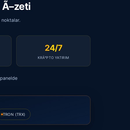
Ã–zeti
noktalar.
24/7
KRÄ°PTO YATIRIM
 panelde
TRON (TRX)