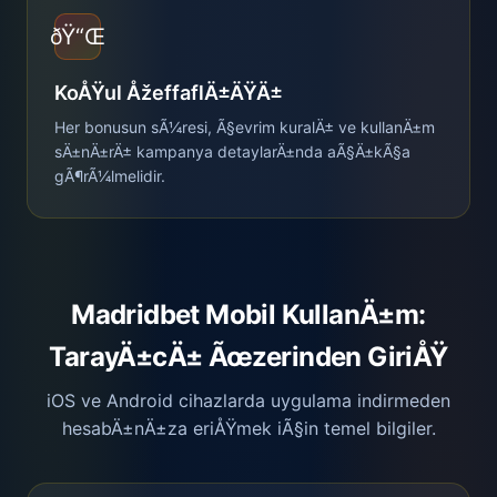
ðŸ“Œ
KoÅŸul ÅžeffaflÄ±ÄŸÄ±
Her bonusun sÃ¼resi, Ã§evrim kuralÄ± ve kullanÄ±m
sÄ±nÄ±rÄ± kampanya detaylarÄ±nda aÃ§Ä±kÃ§a
gÃ¶rÃ¼lmelidir.
Madridbet Mobil KullanÄ±m:
TarayÄ±cÄ± Ãœzerinden GiriÅŸ
iOS ve Android cihazlarda uygulama indirmeden
hesabÄ±nÄ±za eriÅŸmek iÃ§in temel bilgiler.