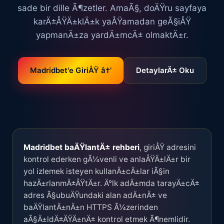
sade bir dille Ã¶zetler. AmaÃ§, doÄŸru sayfaya
karÄ±ÅŸÄ±klÄ±k yaÅŸamadan geÃ§iÅŸ
yapmanÄ±za yardÄ±mcÄ± olmaktÄ±r.
Madridbet'e GiriÅŸ â†’
DetaylarÄ± Oku
Madridbet baÄŸlantÄ± rehberi
, giriÅŸ adresini
kontrol ederken gÃ¼venli ve anlaÅŸÄ±lÄ±r bir
yol izlemek isteyen kullanÄ±cÄ±lar iÃ§in
hazÄ±rlanmÄ±ÅŸtÄ±r. Ä°lk adÄ±mda tarayÄ±cÄ±
adres Ã§ubuÄŸundaki alan adÄ±nÄ± ve
baÄŸlantÄ±nÄ±n HTTPS Ã¼zerinden
aÃ§Ä±ldÄ±ÄŸÄ±nÄ± kontrol etmek Ã¶nemlidir.