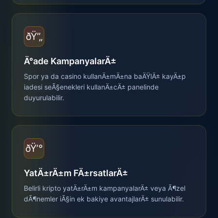
ðŸ”„
Ä°ade KampanyalarÄ±
Spor ya da casino kullanÄ±mÄ±na baÄŸlÄ± kayÄ±p
iadesi seÃ§enekleri kullanÄ±cÄ± panelinde
duyurulabilir.
ðŸ’°
YatÄ±rÄ±m FÄ±rsatlarÄ±
Belirli kripto yatÄ±rÄ±m kampanyalarÄ± veya Ã¶zel
dÃ¶nemler iÃ§in ek bakiye avantajlarÄ± sunulabilir.