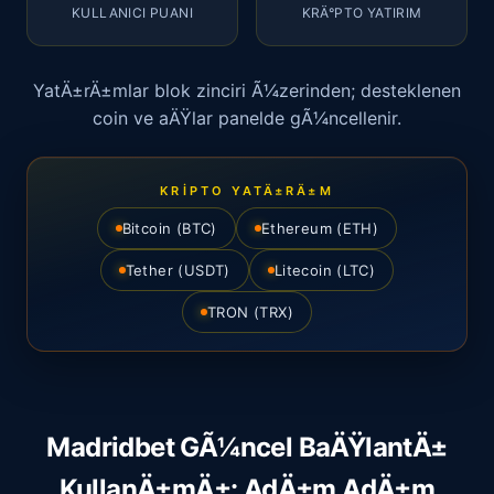
KULLANICI PUANI
KRÄ°PTO YATIRIM
YatÄ±rÄ±mlar blok zinciri Ã¼zerinden; desteklenen
coin ve aÄŸlar panelde gÃ¼ncellenir.
KRIPTO YATÄ±RÄ±M
Bitcoin (BTC)
Ethereum (ETH)
Tether (USDT)
Litecoin (LTC)
TRON (TRX)
Madridbet GÃ¼ncel BaÄŸlantÄ±
KullanÄ±mÄ±: AdÄ±m AdÄ±m