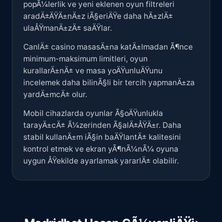
popÃ¼lerlik ve yeni eklenen oyun filtreleri
aradÄ±ÄŸÄ±nÄ±z iÃ§eriÄŸe daha hÄ±zlÄ±
ulaÅŸmanÄ±zÄ± saÄŸlar.
CanlÄ± casino masasÄ±na katÄ±lmadan Ã¶nce
minimum-maksimum limitleri, oyun
kurallarÄ±nÄ± ve masa yoÄŸunluÄŸunu
incelemek daha bilinÃ§li bir tercih yapmanÄ±za
yardÄ±mcÄ± olur.
Mobil cihazlarda oyunlar Ã§oÄŸunlukla
tarayÄ±cÄ± Ã¼zerinden Ã§alÄ±ÅŸÄ±r. Daha
stabil kullanÄ±m iÃ§in baÄŸlantÄ± kalitesini
kontrol etmek ve ekran yÃ¶nÃ¼nÃ¼ oyuna
uygun ÅŸekilde ayarlamak yararlÄ± olabilir.