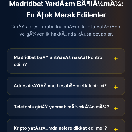
Madridbet YardÄ±m BÃ¶lÃ¼mÃ¼:
En Ã‡ok Merak Edilenler
GiriÅŸ adresi, mobil kullanÄ±m, kripto yatÄ±rÄ±m
ve gÃ¼venlik hakkÄ±nda kÄ±sa cevaplar.
Madridbet baÄŸlantÄ±sÄ± nasÄ±l kontrol
edilir?
Adres deÄŸiÅŸince hesabÄ±m etkilenir mi?
Telefonla giriÅŸ yapmak mÃ¼mkÃ¼n mÃ¼?
Kripto yatÄ±rÄ±mda nelere dikkat edilmeli?