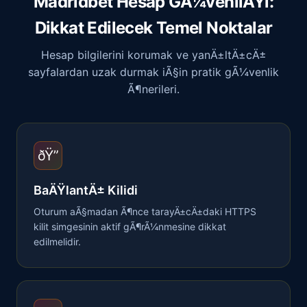
Madridbet Hesap GÃ¼venliÄŸi:
Dikkat Edilecek Temel Noktalar
Hesap bilgilerini korumak ve yanÄ±ltÄ±cÄ±
sayfalardan uzak durmak iÃ§in pratik gÃ¼venlik
Ã¶nerileri.
ðŸ”
BaÄŸlantÄ± Kilidi
Oturum aÃ§madan Ã¶nce tarayÄ±cÄ±daki HTTPS
kilit simgesinin aktif gÃ¶rÃ¼nmesine dikkat
edilmelidir.