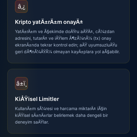
â‚¿
Kripto yatÄ±rÄ±m onayÄ±
YatÄ±rÄ±m ve Ã§ekimde doÄŸru aÄŸÄ±, cÃ¼zdan
adresini, tutarÄ± ve iÅŸlem Ã¶zÃ¼nÃ¼ (tx) onay
ekranÄ±nda tekrar kontrol edin; aÄŸ uyumsuzluÄŸu
geri dÃ¶nÃ¼ÅŸÃ¼ olmayan kayÄ±plara yol aÃ§abilir.
â±ï¸
KiÅŸisel Limitler
KullanÄ±m sÃ¼resi ve harcama miktarÄ± iÃ§in
kiÅŸisel sÄ±nÄ±rlar belirlemek daha dengeli bir
deneyim saÄŸlar.