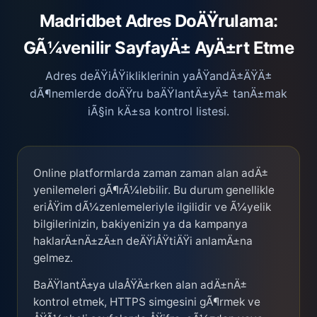
Madridbet Adres DoÄŸrulama:
GÃ¼venilir SayfayÄ± AyÄ±rt Etme
Adres deÄŸiÅŸikliklerinin yaÅŸandÄ±ÄŸÄ±
dÃ¶nemlerde doÄŸru baÄŸlantÄ±yÄ± tanÄ±mak
iÃ§in kÄ±sa kontrol listesi.
Online platformlarda zaman zaman alan adÄ±
yenilemeleri gÃ¶rÃ¼lebilir. Bu durum genellikle
eriÅŸim dÃ¼zenlemeleriyle ilgilidir ve Ã¼yelik
bilgilerinizin, bakiyenizin ya da kampanya
haklarÄ±nÄ±zÄ±n deÄŸiÅŸtiÄŸi anlamÄ±na
gelmez.
BaÄŸlantÄ±ya ulaÅŸÄ±rken alan adÄ±nÄ±
kontrol etmek, HTTPS simgesini gÃ¶rmek ve