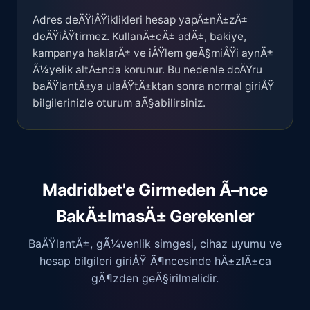
Adres deÄŸiÅŸiklikleri hesap yapÄ±nÄ±zÄ±
deÄŸiÅŸtirmez. KullanÄ±cÄ± adÄ±, bakiye,
kampanya haklarÄ± ve iÅŸlem geÃ§miÅŸi aynÄ±
Ã¼yelik altÄ±nda korunur. Bu nedenle doÄŸru
baÄŸlantÄ±ya ulaÅŸtÄ±ktan sonra normal giriÅŸ
bilgilerinizle oturum aÃ§abilirsiniz.
Madridbet'e Girmeden Ã–nce
BakÄ±lmasÄ± Gerekenler
BaÄŸlantÄ±, gÃ¼venlik simgesi, cihaz uyumu ve
hesap bilgileri giriÅŸ Ã¶ncesinde hÄ±zlÄ±ca
gÃ¶zden geÃ§irilmelidir.