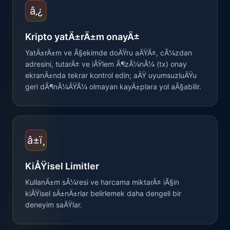
â‚¿
Kripto yatÄ±rÄ±m onayÄ±
YatÄ±rÄ±m ve Ã§ekimde doÄŸru aÄŸÄ±, cÃ¼zdan
adresini, tutarÄ± ve iÅŸlem Ã¶zÃ¼nÃ¼ (tx) onay
ekranÄ±nda tekrar kontrol edin; aÄŸ uyumsuzluÄŸu
geri dÃ¶nÃ¼ÅŸÃ¼ olmayan kayÄ±plara yol aÃ§abilir.
â±ï¸
KiÅŸisel Limitler
KullanÄ±m sÃ¼resi ve harcama miktarÄ± iÃ§in
kiÅŸisel sÄ±nÄ±rlar belirlemek daha dengeli bir
deneyim saÄŸlar.