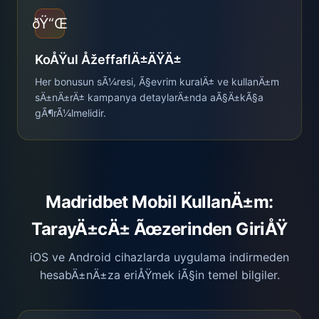
ðŸ“Œ
KoÅŸul ÅžeffaflÄ±ÄŸÄ±
Her bonusun sÃ¼resi, Ã§evrim kuralÄ± ve kullanÄ±m
sÄ±nÄ±rÄ± kampanya detaylarÄ±nda aÃ§Ä±kÃ§a
gÃ¶rÃ¼lmelidir.
Madridbet Mobil KullanÄ±m:
TarayÄ±cÄ± Ãœzerinden GiriÅŸ
iOS ve Android cihazlarda uygulama indirmeden
hesabÄ±nÄ±za eriÅŸmek iÃ§in temel bilgiler.