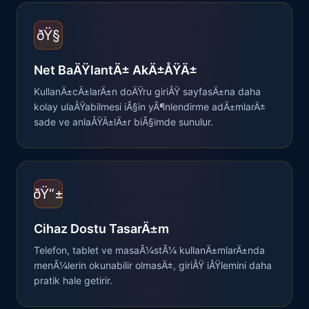
ðŸ§­
Net BaÄŸlantÄ± AkÄ±ÅŸÄ±
KullanÄ±cÄ±larÄ±n doÄŸru giriÅŸ sayfasÄ±na daha
kolay ulaÅŸabilmesi iÃ§in yÃ¶nlendirme adÄ±mlarÄ±
sade ve anlaÅŸÄ±lÄ±r biÃ§imde sunulur.
ðŸ“±
Cihaz Dostu TasarÄ±m
Telefon, tablet ve masaÃ¼stÃ¼ kullanÄ±mlarÄ±nda
menÃ¼lerin okunabilir olmasÄ±, giriÅŸ iÅŸlemini daha
pratik hale getirir.