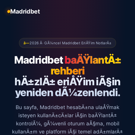
Madridbet
â—
2026 Â· GÃ¼ncel Madridbet EriÅŸim NotlarÄ±
Madridbet
baÄŸlantÄ±
rehberi
hÄ±zlÄ± eriÅŸim iÃ§in
yeniden dÃ¼zenlendi.
Bu sayfa, Madridbet hesabÄ±na ulaÅŸmak
isteyen kullanÄ±cÄ±lar iÃ§in baÄŸlantÄ±
kontrolÃ¼, gÃ¼venli oturum aÃ§ma, mobil
kullanÄ±m ve platform iÃ§i temel adÄ±mlarÄ±