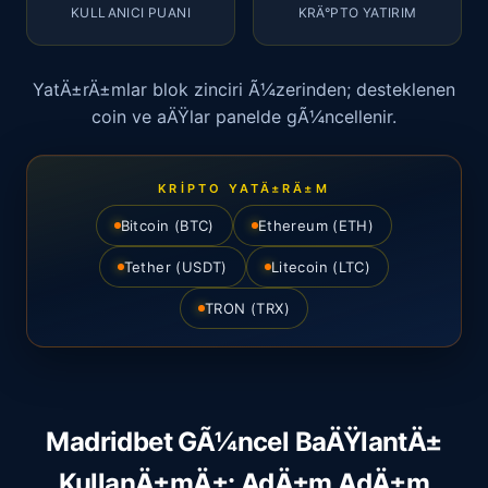
KULLANICI PUANI
KRÄ°PTO YATIRIM
YatÄ±rÄ±mlar blok zinciri Ã¼zerinden; desteklenen
coin ve aÄŸlar panelde gÃ¼ncellenir.
KRIPTO YATÄ±RÄ±M
Bitcoin (BTC)
Ethereum (ETH)
Tether (USDT)
Litecoin (LTC)
TRON (TRX)
Madridbet GÃ¼ncel BaÄŸlantÄ±
KullanÄ±mÄ±: AdÄ±m AdÄ±m