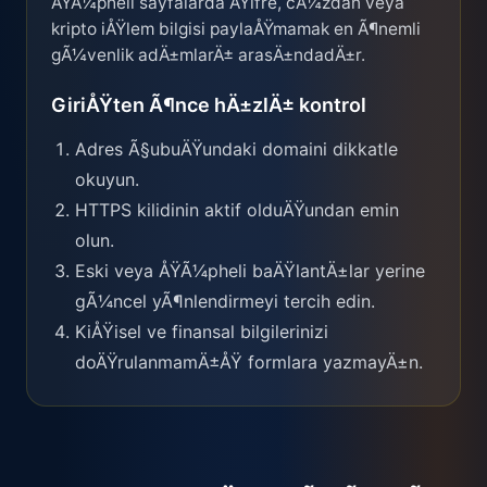
ÅŸÃ¼pheli sayfalarda ÅŸifre, cÃ¼zdan veya
kripto iÅŸlem bilgisi paylaÅŸmamak en Ã¶nemli
gÃ¼venlik adÄ±mlarÄ± arasÄ±ndadÄ±r.
GiriÅŸten Ã¶nce hÄ±zlÄ± kontrol
Adres Ã§ubuÄŸundaki domaini dikkatle
okuyun.
HTTPS kilidinin aktif olduÄŸundan emin
olun.
Eski veya ÅŸÃ¼pheli baÄŸlantÄ±lar yerine
gÃ¼ncel yÃ¶nlendirmeyi tercih edin.
KiÅŸisel ve finansal bilgilerinizi
doÄŸrulanmamÄ±ÅŸ formlara yazmayÄ±n.