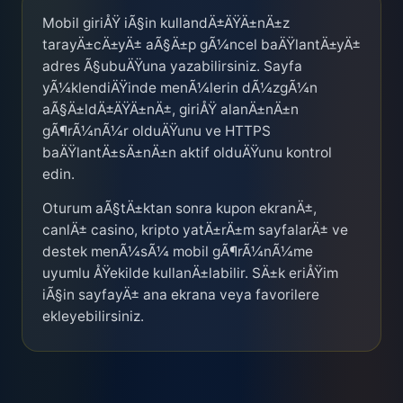
Mobil giriÅŸ iÃ§in kullandÄ±ÄŸÄ±nÄ±z
tarayÄ±cÄ±yÄ± aÃ§Ä±p gÃ¼ncel baÄŸlantÄ±yÄ±
adres Ã§ubuÄŸuna yazabilirsiniz. Sayfa
yÃ¼klendiÄŸinde menÃ¼lerin dÃ¼zgÃ¼n
aÃ§Ä±ldÄ±ÄŸÄ±nÄ±, giriÅŸ alanÄ±nÄ±n
gÃ¶rÃ¼nÃ¼r olduÄŸunu ve HTTPS
baÄŸlantÄ±sÄ±nÄ±n aktif olduÄŸunu kontrol
edin.
Oturum aÃ§tÄ±ktan sonra kupon ekranÄ±,
canlÄ± casino, kripto yatÄ±rÄ±m sayfalarÄ± ve
destek menÃ¼sÃ¼ mobil gÃ¶rÃ¼nÃ¼me
uyumlu ÅŸekilde kullanÄ±labilir. SÄ±k eriÅŸim
iÃ§in sayfayÄ± ana ekrana veya favorilere
ekleyebilirsiniz.