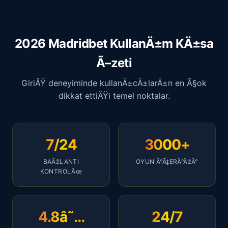
2026 Madridbet KullanÄ±m KÄ±sa
Ã–zeti
GiriÅŸ deneyiminde kullanÄ±cÄ±larÄ±n en Ã§ok
dikkat ettiÄŸi temel noktalar.
7/24
3000+
BAÄžLANTI
OYUN Ä°Ã‡ERÄ°ÄžÄ°
KONTROLÃœ
4.8â˜…
24/7