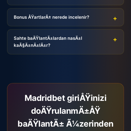
Bonus ÅŸartlarÄ± nerede incelenir?
Sahte baÄŸlantÄ±lardan nasÄ±l
kaÃ§Ä±nÄ±lÄ±r?
Madridbet giriÅŸinizi
doÄŸrulanmÄ±ÅŸ
baÄŸlantÄ± Ã¼zerinden