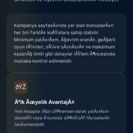
Kampanya sayfasÄ±nda yer alan bonuslarÄ±n
her biri farklÄ± koÅŸullara sahip olabilir.
Minimum yatÄ±rÄ±m, Ã§evrim oranÄ±, geÃ§erli
oyun tÃ¼rleri, sÃ¼re sÄ±nÄ±rÄ± ve maksimum
kazanÃ§ limiti gibi detaylar iÅŸlem Ã¶ncesinde
mutlaka kontrol edilmelidir.
ðŸŽ
Ä°lk Ãœyelik AvantajÄ±
Yeni hesaplar iÃ§in dÃ¶nemsel olarak yatÄ±rÄ±m
desteÄŸi veya Ã¼cretsiz dÃ¶nÃ¼ÅŸ fÄ±rsatlarÄ±
tanÄ±mlanabilir.