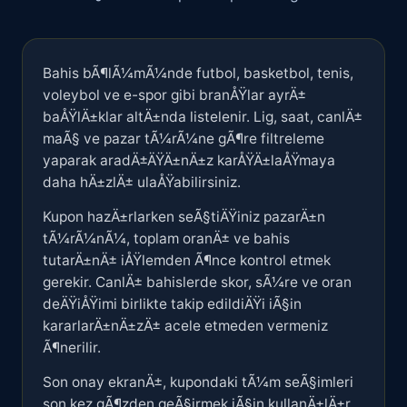
Bahis bÃ¶lÃ¼mÃ¼nde futbol, basketbol, tenis,
voleybol ve e-spor gibi branÅŸlar ayrÄ±
baÅŸlÄ±klar altÄ±nda listelenir. Lig, saat, canlÄ±
maÃ§ ve pazar tÃ¼rÃ¼ne gÃ¶re filtreleme
yaparak aradÄ±ÄŸÄ±nÄ±z karÅŸÄ±laÅŸmaya
daha hÄ±zlÄ± ulaÅŸabilirsiniz.
Kupon hazÄ±rlarken seÃ§tiÄŸiniz pazarÄ±n
tÃ¼rÃ¼nÃ¼, toplam oranÄ± ve bahis
tutarÄ±nÄ± iÅŸlemden Ã¶nce kontrol etmek
gerekir. CanlÄ± bahislerde skor, sÃ¼re ve oran
deÄŸiÅŸimi birlikte takip edildiÄŸi iÃ§in
kararlarÄ±nÄ±zÄ± acele etmeden vermeniz
Ã¶nerilir.
Son onay ekranÄ±, kupondaki tÃ¼m seÃ§imleri
son kez gÃ¶zden geÃ§irmek iÃ§in kullanÄ±lÄ±r.