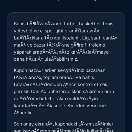
Bahis bÃ¶lÃ¼mÃ¼nde futbol, basketbol, tenis,
voleybol ve e-spor gibi branÅŸlar ayrÄ±
baÅŸlÄ±klar altÄ±nda listelenir. Lig, saat, canlÄ±
maÃ§ ve pazar tÃ¼rÃ¼ne gÃ¶re filtreleme
yaparak aradÄ±ÄŸÄ±nÄ±z karÅŸÄ±laÅŸmaya
daha hÄ±zlÄ± ulaÅŸabilirsiniz.
Kupon hazÄ±rlarken seÃ§tiÄŸiniz pazarÄ±n
tÃ¼rÃ¼nÃ¼, toplam oranÄ± ve bahis
tutarÄ±nÄ± iÅŸlemden Ã¶nce kontrol etmek
gerekir. CanlÄ± bahislerde skor, sÃ¼re ve oran
deÄŸiÅŸimi birlikte takip edildiÄŸi iÃ§in
kararlarÄ±nÄ±zÄ± acele etmeden vermeniz
Ã¶nerilir.
Son onay ekranÄ±, kupondaki tÃ¼m seÃ§imleri
son kez gÃ¶zden geÃ§irmek iÃ§in kullanÄ±lÄ±r.