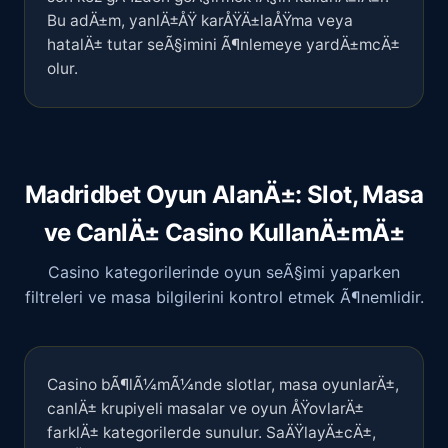
Bu adÄ±m, yanlÄ±ÅŸ karÅŸÄ±laÅŸma veya
hatalÄ± tutar seÃ§imini Ã¶nlemeye yardÄ±mcÄ±
olur.
Madridbet Oyun AlanÄ±: Slot, Masa
ve CanlÄ± Casino KullanÄ±mÄ±
Casino kategorilerinde oyun seÃ§imi yaparken
filtreleri ve masa bilgilerini kontrol etmek Ã¶nemlidir.
Casino bÃ¶lÃ¼mÃ¼nde slotlar, masa oyunlarÄ±,
canlÄ± krupiyeli masalar ve oyun ÅŸovlarÄ±
farklÄ± kategorilerde sunulur. SaÄŸlayÄ±cÄ±,