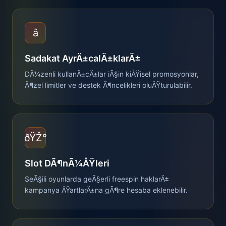
â­
Sadakat AyrÄ±calÄ±klarÄ±
DÃ¼zenli kullanÄ±cÄ±lar iÃ§in kiÅŸisel promosyonlar,
Ã¶zel limitler ve destek Ã¶ncelikleri oluÅŸturulabilir.
ðŸŽ°
Slot DÃ¶nÃ¼ÅŸleri
SeÃ§ili oyunlarda geÃ§erli freespin haklarÄ±
kampanya ÅŸartlarÄ±na gÃ¶re hesaba eklenebilir.