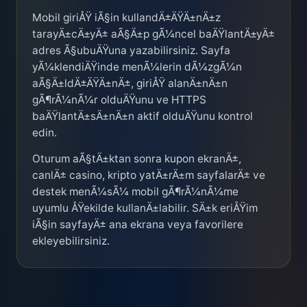
Mobil giriÅŸ iÃ§in kullandÄ±ÄŸÄ±nÄ±z
tarayÄ±cÄ±yÄ± aÃ§Ä±p gÃ¼ncel baÄŸlantÄ±yÄ±
adres Ã§ubuÄŸuna yazabilirsiniz. Sayfa
yÃ¼klendiÄŸinde menÃ¼lerin dÃ¼zgÃ¼n
aÃ§Ä±ldÄ±ÄŸÄ±nÄ±, giriÅŸ alanÄ±nÄ±n
gÃ¶rÃ¼nÃ¼r olduÄŸunu ve HTTPS
baÄŸlantÄ±sÄ±nÄ±n aktif olduÄŸunu kontrol
edin.
Oturum aÃ§tÄ±ktan sonra kupon ekranÄ±,
canlÄ± casino, kripto yatÄ±rÄ±m sayfalarÄ± ve
destek menÃ¼sÃ¼ mobil gÃ¶rÃ¼nÃ¼me
uyumlu ÅŸekilde kullanÄ±labilir. SÄ±k eriÅŸim
iÃ§in sayfayÄ± ana ekrana veya favorilere
ekleyebilirsiniz.