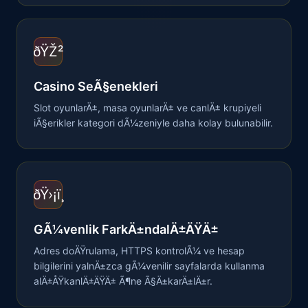
ðŸŽ²
Casino SeÃ§enekleri
Slot oyunlarÄ±, masa oyunlarÄ± ve canlÄ± krupiyeli
iÃ§erikler kategori dÃ¼zeniyle daha kolay bulunabilir.
ðŸ›¡ï¸
GÃ¼venlik FarkÄ±ndalÄ±ÄŸÄ±
Adres doÄŸrulama, HTTPS kontrolÃ¼ ve hesap
bilgilerini yalnÄ±zca gÃ¼venilir sayfalarda kullanma
alÄ±ÅŸkanlÄ±ÄŸÄ± Ã¶ne Ã§Ä±karÄ±lÄ±r.