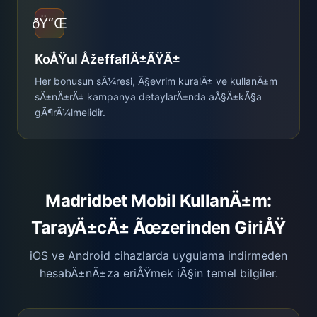
ðŸ“Œ
KoÅŸul ÅžeffaflÄ±ÄŸÄ±
Her bonusun sÃ¼resi, Ã§evrim kuralÄ± ve kullanÄ±m
sÄ±nÄ±rÄ± kampanya detaylarÄ±nda aÃ§Ä±kÃ§a
gÃ¶rÃ¼lmelidir.
Madridbet Mobil KullanÄ±m:
TarayÄ±cÄ± Ãœzerinden GiriÅŸ
iOS ve Android cihazlarda uygulama indirmeden
hesabÄ±nÄ±za eriÅŸmek iÃ§in temel bilgiler.