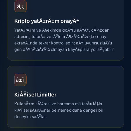
â‚¿
Kripto yatÄ±rÄ±m onayÄ±
YatÄ±rÄ±m ve Ã§ekimde doÄŸru aÄŸÄ±, cÃ¼zdan
adresini, tutarÄ± ve iÅŸlem Ã¶zÃ¼nÃ¼ (tx) onay
ekranÄ±nda tekrar kontrol edin; aÄŸ uyumsuzluÄŸu
geri dÃ¶nÃ¼ÅŸÃ¼ olmayan kayÄ±plara yol aÃ§abilir.
â±ï¸
KiÅŸisel Limitler
KullanÄ±m sÃ¼resi ve harcama miktarÄ± iÃ§in
kiÅŸisel sÄ±nÄ±rlar belirlemek daha dengeli bir
deneyim saÄŸlar.