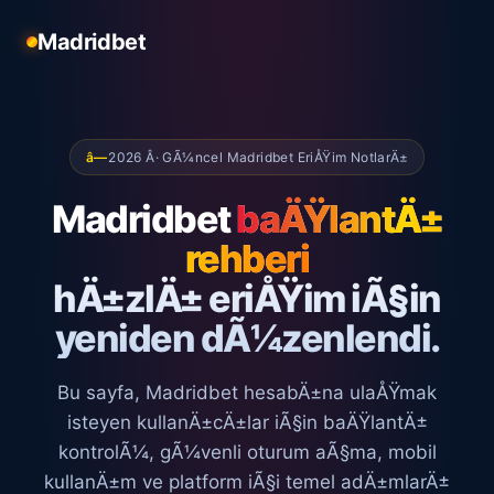
Madridbet
â—
2026 Â· GÃ¼ncel Madridbet EriÅŸim NotlarÄ±
Madridbet
baÄŸlantÄ±
rehberi
hÄ±zlÄ± eriÅŸim iÃ§in
yeniden dÃ¼zenlendi.
Bu sayfa, Madridbet hesabÄ±na ulaÅŸmak
isteyen kullanÄ±cÄ±lar iÃ§in baÄŸlantÄ±
kontrolÃ¼, gÃ¼venli oturum aÃ§ma, mobil
kullanÄ±m ve platform iÃ§i temel adÄ±mlarÄ±