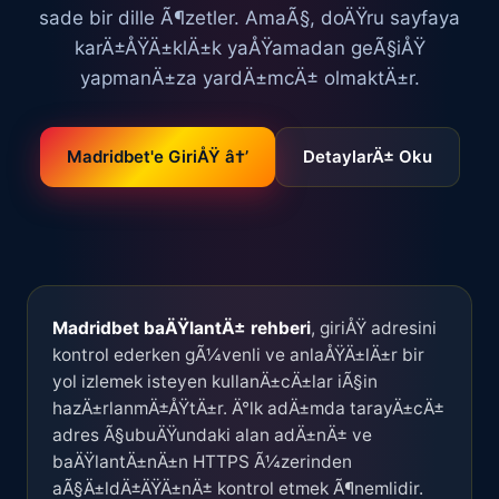
sade bir dille Ã¶zetler. AmaÃ§, doÄŸru sayfaya
karÄ±ÅŸÄ±klÄ±k yaÅŸamadan geÃ§iÅŸ
yapmanÄ±za yardÄ±mcÄ± olmaktÄ±r.
Madridbet'e GiriÅŸ â†’
DetaylarÄ± Oku
Madridbet baÄŸlantÄ± rehberi
, giriÅŸ adresini
kontrol ederken gÃ¼venli ve anlaÅŸÄ±lÄ±r bir
yol izlemek isteyen kullanÄ±cÄ±lar iÃ§in
hazÄ±rlanmÄ±ÅŸtÄ±r. Ä°lk adÄ±mda tarayÄ±cÄ±
adres Ã§ubuÄŸundaki alan adÄ±nÄ± ve
baÄŸlantÄ±nÄ±n HTTPS Ã¼zerinden
aÃ§Ä±ldÄ±ÄŸÄ±nÄ± kontrol etmek Ã¶nemlidir.