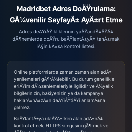
Madridbet Adres DoÄŸrulama:
GÃ¼venilir SayfayÄ± AyÄ±rt Etme
Adres deÄŸiÅŸikliklerinin yaÅŸandÄ±ÄŸÄ±
dÃ¶nemlerde doÄŸru baÄŸlantÄ±yÄ± tanÄ±mak
iÃ§in kÄ±sa kontrol listesi.
Online platformlarda zaman zaman alan adÄ±
yenilemeleri gÃ¶rÃ¼lebilir. Bu durum genellikle
eriÅŸim dÃ¼zenlemeleriyle ilgilidir ve Ã¼yelik
bilgilerinizin, bakiyenizin ya da kampanya
haklarÄ±nÄ±zÄ±n deÄŸiÅŸtiÄŸi anlamÄ±na
gelmez.
BaÄŸlantÄ±ya ulaÅŸÄ±rken alan adÄ±nÄ±
kontrol etmek, HTTPS simgesini gÃ¶rmek ve