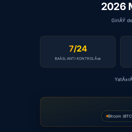
2026 
GiriÅŸ d
7/24
BAÄžLANTI KONTROLÃœ
YatÄ±rÄ
Bitcoin (BTC