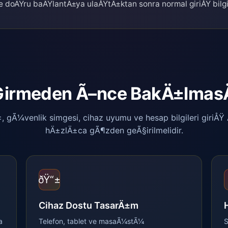
 doÄŸru baÄŸlantÄ±ya ulaÅŸtÄ±ktan sonra normal giriÅŸ bilgile
Girmeden Ã–nce BakÄ±lmas
, gÃ¼venlik simgesi, cihaz uyumu ve hesap bilgileri giriÅŸ
hÄ±zlÄ±ca gÃ¶zden geÃ§irilmelidir.
ðŸ“±
Cihaz Dostu TasarÄ±m
a
Telefon, tablet ve masaÃ¼stÃ¼
S