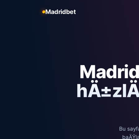
Madridbet
Madri
hÄ±zlÄ
Bu sayf
baÄŸla