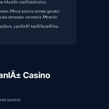
hÄ±zlÄ± ulaÅŸabilirsiniz.
den Ã¶nce kontrol etmek gerekir.
acele etmeden vermeniz Ã¶nerilir.
u adÄ±m, yanlÄ±ÅŸ karÅŸÄ±laÅŸma
anlÄ± Casino
rini kontrol