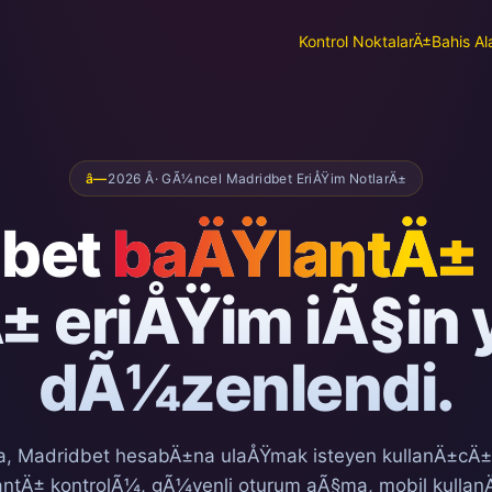
Kontrol NoktalarÄ±
Bahis A
â—
2026 Â· GÃ¼ncel Madridbet EriÅŸim NotlarÄ±
dbet
baÄŸlantÄ± 
± eriÅŸim iÃ§in 
dÃ¼zenlendi.
a, Madridbet hesabÄ±na ulaÅŸmak isteyen kullanÄ±cÄ±l
ntÄ± kontrolÃ¼, gÃ¼venli oturum aÃ§ma, mobil kulla