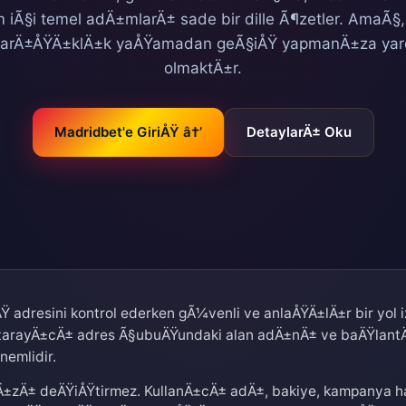
m iÃ§i temel adÄ±mlarÄ± sade bir dille Ã¶zetler. AmaÃ§
karÄ±ÅŸÄ±klÄ±k yaÅŸamadan geÃ§iÅŸ yapmanÄ±za y
olmaktÄ±r.
Madridbet'e GiriÅŸ â†’
DetaylarÄ± Oku
iÅŸ adresini kontrol ederken gÃ¼venli ve anlaÅŸÄ±lÄ±r bir yol 
 tarayÄ±cÄ± adres Ã§ubuÄŸundaki alan adÄ±nÄ± ve baÄŸlan
emlidir.
nÄ±zÄ± deÄŸiÅŸtirmez. KullanÄ±cÄ± adÄ±, bakiye, kampanya h