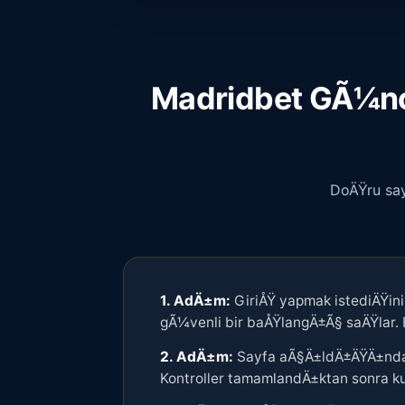
Madridbet GÃ¼n
DoÄŸru sa
1. AdÄ±m:
GiriÅŸ yapmak istediÄŸi
gÃ¼venli bir baÅŸlangÄ±Ã§ saÄŸlar.
2. AdÄ±m:
Sayfa aÃ§Ä±ldÄ±ÄŸÄ±nda k
Kontroller tamamlandÄ±ktan sonra kul