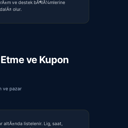
Ä±rÄ±m ve destek bÃ¶lÃ¼mlerine
dalÄ± olur.
 Etme ve Kupon
n ve pazar
ltÄ±nda listelenir. Lig, saat,