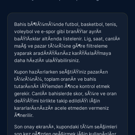
Bahis bÃ¶lÃ¼mÃ¼nde futbol, basketbol, tenis,
voleybol ve e-spor gibi branÅŸlar ayrÄ±
baÅŸlÄ±klar altÄ±nda listelenir. Lig, saat, canlÄ±
maÃ§ ve pazar tÃ¼rÃ¼ne gÃ¶re filtreleme
yaparak aradÄ±ÄŸÄ±nÄ±z karÅŸÄ±laÅŸmaya
daha hÄ±zlÄ± ulaÅŸabilirsiniz.
Kupon hazÄ±rlarken seÃ§tiÄŸiniz pazarÄ±n
tÃ¼rÃ¼nÃ¼, toplam oranÄ± ve bahis
tutarÄ±nÄ± iÅŸlemden Ã¶nce kontrol etmek
gerekir. CanlÄ± bahislerde skor, sÃ¼re ve oran
deÄŸiÅŸimi birlikte takip edildiÄŸi iÃ§in
kararlarÄ±nÄ±zÄ± acele etmeden vermeniz
Ã¶nerilir.
Son onay ekranÄ±, kupondaki tÃ¼m seÃ§imleri
son kez gÃ¶zden geÃ§irmek iÃ§in kullanÄ±lÄ±r.