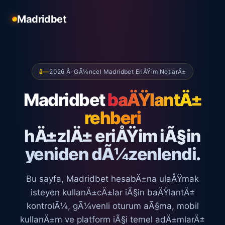
Madridbet
â—
2026 Â· GÃ¼ncel Madridbet EriÅŸim NotlarÄ±
Madridbet
baÄŸlantÄ±
rehberi
hÄ±zlÄ± eriÅŸim iÃ§in
yeniden dÃ¼zenlendi.
Bu sayfa, Madridbet hesabÄ±na ulaÅŸmak
isteyen kullanÄ±cÄ±lar iÃ§in baÄŸlantÄ±
kontrolÃ¼, gÃ¼venli oturum aÃ§ma, mobil
kullanÄ±m ve platform iÃ§i temel adÄ±mlarÄ±