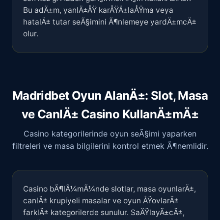
Bu adÄ±m, yanlÄ±ÅŸ karÅŸÄ±laÅŸma veya
hatalÄ± tutar seÃ§imini Ã¶nlemeye yardÄ±mcÄ±
olur.
Madridbet Oyun AlanÄ±: Slot, Masa
ve CanlÄ± Casino KullanÄ±mÄ±
Casino kategorilerinde oyun seÃ§imi yaparken
filtreleri ve masa bilgilerini kontrol etmek Ã¶nemlidir.
Casino bÃ¶lÃ¼mÃ¼nde slotlar, masa oyunlarÄ±,
canlÄ± krupiyeli masalar ve oyun ÅŸovlarÄ±
farklÄ± kategorilerde sunulur. SaÄŸlayÄ±cÄ±,