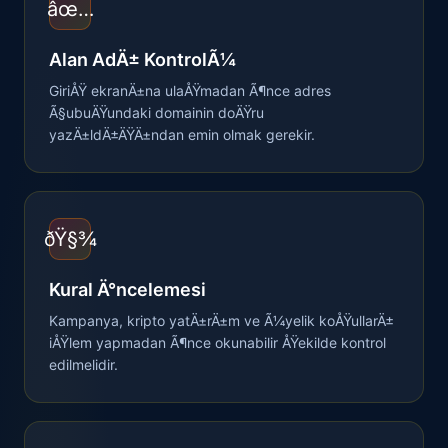
âœ…
Alan AdÄ± KontrolÃ¼
GiriÅŸ ekranÄ±na ulaÅŸmadan Ã¶nce adres
Ã§ubuÄŸundaki domainin doÄŸru
yazÄ±ldÄ±ÄŸÄ±ndan emin olmak gerekir.
ðŸ§¾
Kural Ä°ncelemesi
Kampanya, kripto yatÄ±rÄ±m ve Ã¼yelik koÅŸullarÄ±
iÅŸlem yapmadan Ã¶nce okunabilir ÅŸekilde kontrol
edilmelidir.