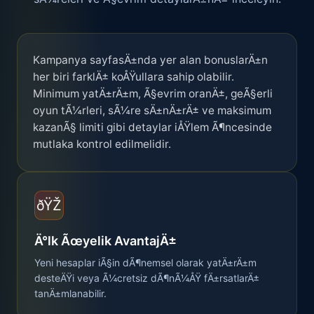
Kampanya sayfasÄ±nda yer alan bonuslarÄ±n
her biri farklÄ± koÅŸullara sahip olabilir.
Minimum yatÄ±rÄ±m, Ã§evrim oranÄ±, geÃ§erli
oyun tÃ¼rleri, sÃ¼re sÄ±nÄ±rÄ± ve maksimum
kazanÃ§ limiti gibi detaylar iÅŸlem Ã¶ncesinde
mutlaka kontrol edilmelidir.
ðŸŽ
Ä°lk Ãœyelik AvantajÄ±
Yeni hesaplar iÃ§in dÃ¶nemsel olarak yatÄ±rÄ±m
desteÄŸi veya Ã¼cretsiz dÃ¶nÃ¼ÅŸ fÄ±rsatlarÄ±
tanÄ±mlanabilir.