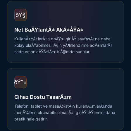
ðŸ§­
Net BaÄŸlantÄ± AkÄ±ÅŸÄ±
KullanÄ±cÄ±larÄ±n doÄŸru giriÅŸ sayfasÄ±na daha
kolay ulaÅŸabilmesi iÃ§in yÃ¶nlendirme adÄ±mlarÄ±
sade ve anlaÅŸÄ±lÄ±r biÃ§imde sunulur.
ðŸ“±
Cihaz Dostu TasarÄ±m
Telefon, tablet ve masaÃ¼stÃ¼ kullanÄ±mlarÄ±nda
menÃ¼lerin okunabilir olmasÄ±, giriÅŸ iÅŸlemini daha
pratik hale getirir.