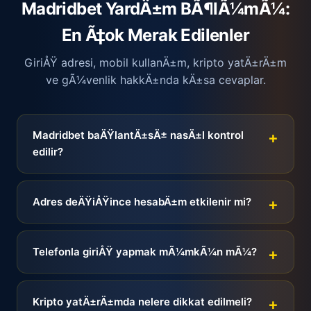
Madridbet YardÄ±m BÃ¶lÃ¼mÃ¼:
En Ã‡ok Merak Edilenler
GiriÅŸ adresi, mobil kullanÄ±m, kripto yatÄ±rÄ±m
ve gÃ¼venlik hakkÄ±nda kÄ±sa cevaplar.
Madridbet baÄŸlantÄ±sÄ± nasÄ±l kontrol
edilir?
Adres deÄŸiÅŸince hesabÄ±m etkilenir mi?
Telefonla giriÅŸ yapmak mÃ¼mkÃ¼n mÃ¼?
Kripto yatÄ±rÄ±mda nelere dikkat edilmeli?