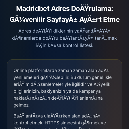
Madridbet Adres DoÄŸrulama:
GÃ¼venilir SayfayÄ± AyÄ±rt Etme
Adres deÄŸiÅŸikliklerinin yaÅŸandÄ±ÄŸÄ±
dÃ¶nemlerde doÄŸru baÄŸlantÄ±yÄ± tanÄ±mak
iÃ§in kÄ±sa kontrol listesi.
Online platformlarda zaman zaman alan adÄ±
yenilemeleri gÃ¶rÃ¼lebilir. Bu durum genellikle
eriÅŸim dÃ¼zenlemeleriyle ilgilidir ve Ã¼yelik
bilgilerinizin, bakiyenizin ya da kampanya
haklarÄ±nÄ±zÄ±n deÄŸiÅŸtiÄŸi anlamÄ±na
gelmez.
BaÄŸlantÄ±ya ulaÅŸÄ±rken alan adÄ±nÄ±
kontrol etmek, HTTPS simgesini gÃ¶rmek ve