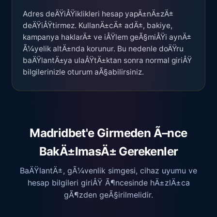
Adres deÄŸiÅŸiklikleri hesap yapÄ±nÄ±zÄ±
deÄŸiÅŸtirmez. KullanÄ±cÄ± adÄ±, bakiye,
kampanya haklarÄ± ve iÅŸlem geÃ§miÅŸi aynÄ±
Ã¼yelik altÄ±nda korunur. Bu nedenle doÄŸru
baÄŸlantÄ±ya ulaÅŸtÄ±ktan sonra normal giriÅŸ
bilgilerinizle oturum aÃ§abilirsiniz.
Madridbet'e Girmeden Ã–nce
BakÄ±lmasÄ± Gerekenler
BaÄŸlantÄ±, gÃ¼venlik simgesi, cihaz uyumu ve
hesap bilgileri giriÅŸ Ã¶ncesinde hÄ±zlÄ±ca
gÃ¶zden geÃ§irilmelidir.