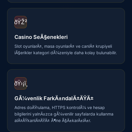
ðŸŽ²
Casino SeÃ§enekleri
Slot oyunlarÄ±, masa oyunlarÄ± ve canlÄ± krupiyeli
iÃ§erikler kategori dÃ¼zeniyle daha kolay bulunabilir.
ðŸ›¡ï¸
GÃ¼venlik FarkÄ±ndalÄ±ÄŸÄ±
Adres doÄŸrulama, HTTPS kontrolÃ¼ ve hesap
bilgilerini yalnÄ±zca gÃ¼venilir sayfalarda kullanma
alÄ±ÅŸkanlÄ±ÄŸÄ± Ã¶ne Ã§Ä±karÄ±lÄ±r.