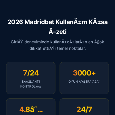
2026 Madridbet KullanÄ±m KÄ±sa
Ã–zeti
GiriÅŸ deneyiminde kullanÄ±cÄ±larÄ±n en Ã§ok
dikkat ettiÄŸi temel noktalar.
7/24
3000+
BAÄžLANTI
OYUN Ä°Ã‡ERÄ°ÄžÄ°
KONTROLÃœ
4.8â˜…
24/7