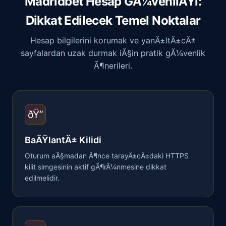
Madridbet Hesap GÃ¼venliÄŸi:
Dikkat Edilecek Temel Noktalar
Hesap bilgilerini korumak ve yanÄ±ltÄ±cÄ±
sayfalardan uzak durmak iÃ§in pratik gÃ¼venlik
Ã¶nerileri.
ðŸ”
BaÄŸlantÄ± Kilidi
Oturum aÃ§madan Ã¶nce tarayÄ±cÄ±daki HTTPS
kilit simgesinin aktif gÃ¶rÃ¼nmesine dikkat
edilmelidir.