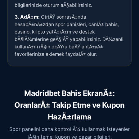
bilgilerinizle oturum aÃ§abilirsiniz.
3. AdÄ±m:
GiriÅŸ sonrasÄ±nda
hesabÄ±nÄ±zdan spor bahisleri, canlÄ± bahis,
casino, kripto yatÄ±rÄ±m ve destek
bÃ¶lÃ¼mlerine geÃ§iÅŸ yapabilirsiniz. DÃ¼zenli
kullanÄ±m iÃ§in doÄŸru baÄŸlantÄ±yÄ±
favorilerinize eklemek faydalÄ± olur.
Madridbet Bahis EkranÄ±:
OranlarÄ± Takip Etme ve Kupon
HazÄ±rlama
Spor panelini daha kontrollÃ¼ kullanmak isteyenler
iÃ§in temel kupon ve pazar bilgileri.