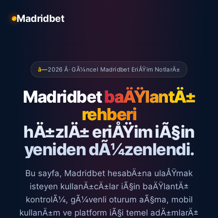
Madridbet
â—
2026 Â· GÃ¼ncel Madridbet EriÅŸim NotlarÄ±
Madridbet
baÄŸlantÄ±
rehberi
hÄ±zlÄ± eriÅŸim iÃ§in
yeniden dÃ¼zenlendi.
Bu sayfa, Madridbet hesabÄ±na ulaÅŸmak
isteyen kullanÄ±cÄ±lar iÃ§in baÄŸlantÄ±
kontrolÃ¼, gÃ¼venli oturum aÃ§ma, mobil
kullanÄ±m ve platform iÃ§i temel adÄ±mlarÄ±