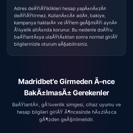
Adres deÄŸiÅŸiklikleri hesap yapÄ±nÄ±zÄ±
deÄŸiÅŸtirmez. KullanÄ±cÄ± adÄ±, bakiye,
kampanya haklarÄ± ve iÅŸlem geÃ§miÅŸi aynÄ±
Ã¼yelik altÄ±nda korunur. Bu nedenle doÄŸru
baÄŸlantÄ±ya ulaÅŸtÄ±ktan sonra normal giriÅŸ
bilgilerinizle oturum aÃ§abilirsiniz.
Madridbet'e Girmeden Ã–nce
BakÄ±lmasÄ± Gerekenler
BaÄŸlantÄ±, gÃ¼venlik simgesi, cihaz uyumu ve
hesap bilgileri giriÅŸ Ã¶ncesinde hÄ±zlÄ±ca
gÃ¶zden geÃ§irilmelidir.