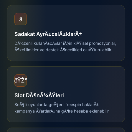
â­
Sadakat AyrÄ±calÄ±klarÄ±
DÃ¼zenli kullanÄ±cÄ±lar iÃ§in kiÅŸisel promosyonlar,
Ã¶zel limitler ve destek Ã¶ncelikleri oluÅŸturulabilir.
ðŸŽ°
Slot DÃ¶nÃ¼ÅŸleri
SeÃ§ili oyunlarda geÃ§erli freespin haklarÄ±
kampanya ÅŸartlarÄ±na gÃ¶re hesaba eklenebilir.