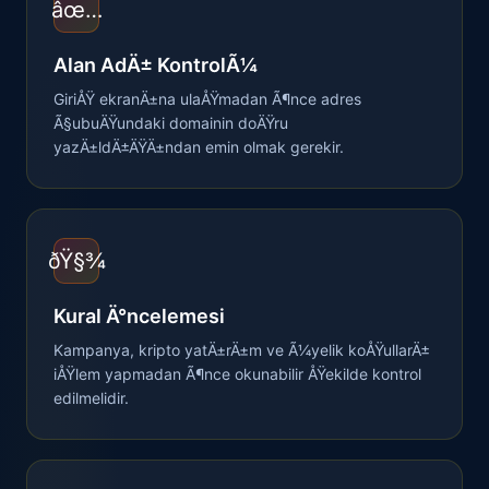
âœ…
Alan AdÄ± KontrolÃ¼
GiriÅŸ ekranÄ±na ulaÅŸmadan Ã¶nce adres
Ã§ubuÄŸundaki domainin doÄŸru
yazÄ±ldÄ±ÄŸÄ±ndan emin olmak gerekir.
ðŸ§¾
Kural Ä°ncelemesi
Kampanya, kripto yatÄ±rÄ±m ve Ã¼yelik koÅŸullarÄ±
iÅŸlem yapmadan Ã¶nce okunabilir ÅŸekilde kontrol
edilmelidir.