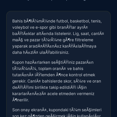
Bahis bÃ¶lÃ¼mÃ¼nde futbol, basketbol, tenis,
voleybol ve e-spor gibi branÅŸlar ayrÄ±
baÅŸlÄ±klar altÄ±nda listelenir. Lig, saat, canlÄ±
maÃ§ ve pazar tÃ¼rÃ¼ne gÃ¶re filtreleme
yaparak aradÄ±ÄŸÄ±nÄ±z karÅŸÄ±laÅŸmaya
daha hÄ±zlÄ± ulaÅŸabilirsiniz.
Kupon hazÄ±rlarken seÃ§tiÄŸiniz pazarÄ±n
tÃ¼rÃ¼nÃ¼, toplam oranÄ± ve bahis
tutarÄ±nÄ± iÅŸlemden Ã¶nce kontrol etmek
gerekir. CanlÄ± bahislerde skor, sÃ¼re ve oran
deÄŸiÅŸimi birlikte takip edildiÄŸi iÃ§in
kararlarÄ±nÄ±zÄ± acele etmeden vermeniz
Ã¶nerilir.
Son onay ekranÄ±, kupondaki tÃ¼m seÃ§imleri
son kez gÃ¶zden geÃ§irmek iÃ§in kullanÄ±lÄ±r.