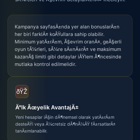
Kampanya sayfasÄ±nda yer alan bonuslarÄ±n
her biri farklÄ± koÅŸullara sahip olabilir.
Minimum yatÄ±rÄ±m, Ã§evrim oranÄ±, geÃ§erli
oyun tÃ¼rleri, sÃ¼re sÄ±nÄ±rÄ± ve maksimum
kazanÃ§ limiti gibi detaylar iÅŸlem Ã¶ncesinde
mutlaka kontrol edilmelidir.
ðŸŽ
Ä°lk Ãœyelik AvantajÄ±
Yeni hesaplar iÃ§in dÃ¶nemsel olarak yatÄ±rÄ±m
desteÄŸi veya Ã¼cretsiz dÃ¶nÃ¼ÅŸ fÄ±rsatlarÄ±
tanÄ±mlanabilir.