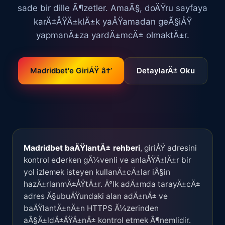
sade bir dille Ã¶zetler. AmaÃ§, doÄŸru sayfaya
karÄ±ÅŸÄ±klÄ±k yaÅŸamadan geÃ§iÅŸ
yapmanÄ±za yardÄ±mcÄ± olmaktÄ±r.
Madridbet'e GiriÅŸ â†’
DetaylarÄ± Oku
Madridbet baÄŸlantÄ± rehberi
, giriÅŸ adresini
kontrol ederken gÃ¼venli ve anlaÅŸÄ±lÄ±r bir
yol izlemek isteyen kullanÄ±cÄ±lar iÃ§in
hazÄ±rlanmÄ±ÅŸtÄ±r. Ä°lk adÄ±mda tarayÄ±cÄ±
adres Ã§ubuÄŸundaki alan adÄ±nÄ± ve
baÄŸlantÄ±nÄ±n HTTPS Ã¼zerinden
aÃ§Ä±ldÄ±ÄŸÄ±nÄ± kontrol etmek Ã¶nemlidir.