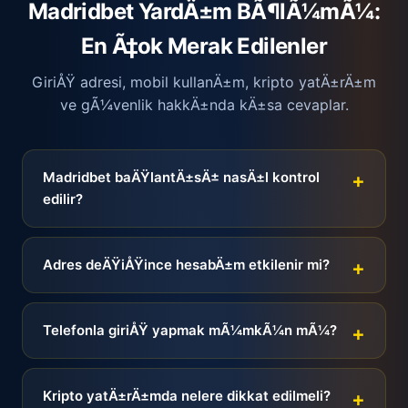
Madridbet YardÄ±m BÃ¶lÃ¼mÃ¼:
En Ã‡ok Merak Edilenler
GiriÅŸ adresi, mobil kullanÄ±m, kripto yatÄ±rÄ±m
ve gÃ¼venlik hakkÄ±nda kÄ±sa cevaplar.
Madridbet baÄŸlantÄ±sÄ± nasÄ±l kontrol
edilir?
Adres deÄŸiÅŸince hesabÄ±m etkilenir mi?
Telefonla giriÅŸ yapmak mÃ¼mkÃ¼n mÃ¼?
Kripto yatÄ±rÄ±mda nelere dikkat edilmeli?