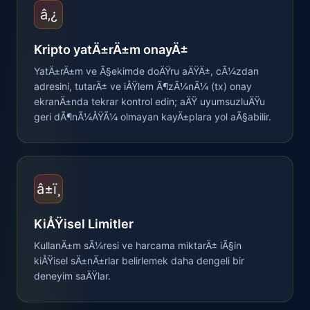
â‚¿
Kripto yatÄ±rÄ±m onayÄ±
YatÄ±rÄ±m ve Ã§ekimde doÄŸru aÄŸÄ±, cÃ¼zdan
adresini, tutarÄ± ve iÅŸlem Ã¶zÃ¼nÃ¼ (tx) onay
ekranÄ±nda tekrar kontrol edin; aÄŸ uyumsuzluÄŸu
geri dÃ¶nÃ¼ÅŸÃ¼ olmayan kayÄ±plara yol aÃ§abilir.
â±ï¸
KiÅŸisel Limitler
KullanÄ±m sÃ¼resi ve harcama miktarÄ± iÃ§in
kiÅŸisel sÄ±nÄ±rlar belirlemek daha dengeli bir
deneyim saÄŸlar.