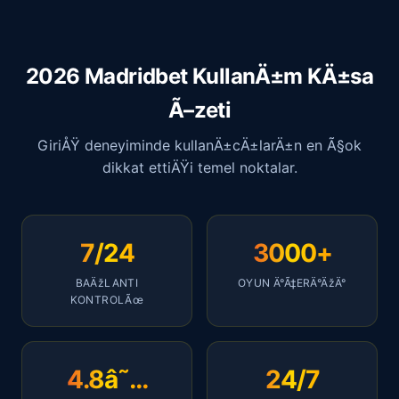
2026 Madridbet KullanÄ±m KÄ±sa
Ã–zeti
GiriÅŸ deneyiminde kullanÄ±cÄ±larÄ±n en Ã§ok
dikkat ettiÄŸi temel noktalar.
7/24
3000+
BAÄžLANTI
OYUN Ä°Ã‡ERÄ°ÄžÄ°
KONTROLÃœ
4.8â˜…
24/7