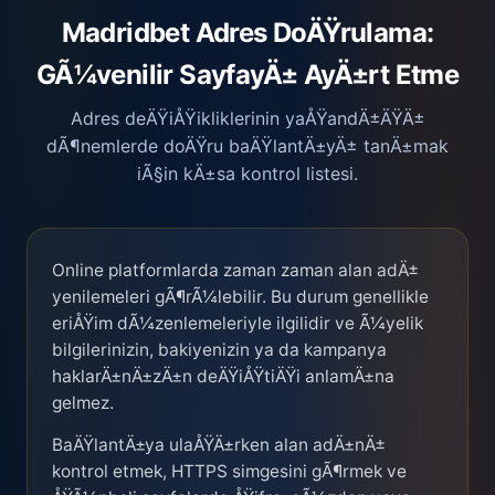
Madridbet Adres DoÄŸrulama:
GÃ¼venilir SayfayÄ± AyÄ±rt Etme
Adres deÄŸiÅŸikliklerinin yaÅŸandÄ±ÄŸÄ±
dÃ¶nemlerde doÄŸru baÄŸlantÄ±yÄ± tanÄ±mak
iÃ§in kÄ±sa kontrol listesi.
Online platformlarda zaman zaman alan adÄ±
yenilemeleri gÃ¶rÃ¼lebilir. Bu durum genellikle
eriÅŸim dÃ¼zenlemeleriyle ilgilidir ve Ã¼yelik
bilgilerinizin, bakiyenizin ya da kampanya
haklarÄ±nÄ±zÄ±n deÄŸiÅŸtiÄŸi anlamÄ±na
gelmez.
BaÄŸlantÄ±ya ulaÅŸÄ±rken alan adÄ±nÄ±
kontrol etmek, HTTPS simgesini gÃ¶rmek ve