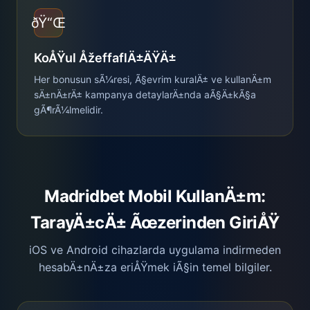
ðŸ“Œ
KoÅŸul ÅžeffaflÄ±ÄŸÄ±
Her bonusun sÃ¼resi, Ã§evrim kuralÄ± ve kullanÄ±m
sÄ±nÄ±rÄ± kampanya detaylarÄ±nda aÃ§Ä±kÃ§a
gÃ¶rÃ¼lmelidir.
Madridbet Mobil KullanÄ±m:
TarayÄ±cÄ± Ãœzerinden GiriÅŸ
iOS ve Android cihazlarda uygulama indirmeden
hesabÄ±nÄ±za eriÅŸmek iÃ§in temel bilgiler.