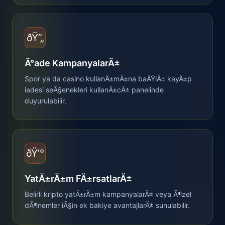
ðŸ”„
Ä°ade KampanyalarÄ±
Spor ya da casino kullanÄ±mÄ±na baÄŸlÄ± kayÄ±p
iadesi seÃ§enekleri kullanÄ±cÄ± panelinde
duyurulabilir.
ðŸ’°
YatÄ±rÄ±m FÄ±rsatlarÄ±
Belirli kripto yatÄ±rÄ±m kampanyalarÄ± veya Ã¶zel
dÃ¶nemler iÃ§in ek bakiye avantajlarÄ± sunulabilir.