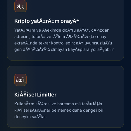
â‚¿
Kripto yatÄ±rÄ±m onayÄ±
YatÄ±rÄ±m ve Ã§ekimde doÄŸru aÄŸÄ±, cÃ¼zdan
adresini, tutarÄ± ve iÅŸlem Ã¶zÃ¼nÃ¼ (tx) onay
ekranÄ±nda tekrar kontrol edin; aÄŸ uyumsuzluÄŸu
geri dÃ¶nÃ¼ÅŸÃ¼ olmayan kayÄ±plara yol aÃ§abilir.
â±ï¸
KiÅŸisel Limitler
KullanÄ±m sÃ¼resi ve harcama miktarÄ± iÃ§in
kiÅŸisel sÄ±nÄ±rlar belirlemek daha dengeli bir
deneyim saÄŸlar.