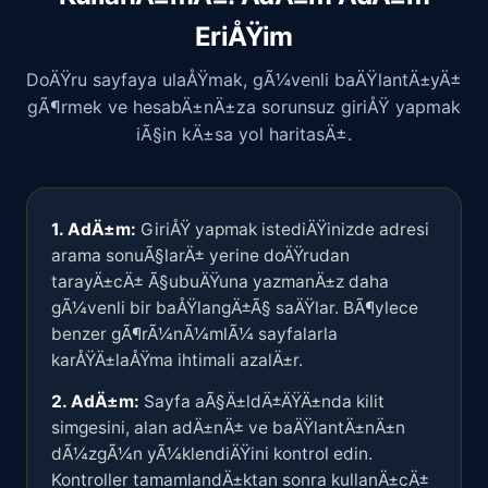
EriÅŸim
DoÄŸru sayfaya ulaÅŸmak, gÃ¼venli baÄŸlantÄ±yÄ±
gÃ¶rmek ve hesabÄ±nÄ±za sorunsuz giriÅŸ yapmak
iÃ§in kÄ±sa yol haritasÄ±.
1. AdÄ±m:
GiriÅŸ yapmak istediÄŸinizde adresi
arama sonuÃ§larÄ± yerine doÄŸrudan
tarayÄ±cÄ± Ã§ubuÄŸuna yazmanÄ±z daha
gÃ¼venli bir baÅŸlangÄ±Ã§ saÄŸlar. BÃ¶ylece
benzer gÃ¶rÃ¼nÃ¼mlÃ¼ sayfalarla
karÅŸÄ±laÅŸma ihtimali azalÄ±r.
2. AdÄ±m:
Sayfa aÃ§Ä±ldÄ±ÄŸÄ±nda kilit
simgesini, alan adÄ±nÄ± ve baÄŸlantÄ±nÄ±n
dÃ¼zgÃ¼n yÃ¼klendiÄŸini kontrol edin.
Kontroller tamamlandÄ±ktan sonra kullanÄ±cÄ±