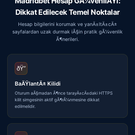
Madridbet Hesap GÃ¼venliÄŸi:
Dikkat Edilecek Temel Noktalar
Hesap bilgilerini korumak ve yanÄ±ltÄ±cÄ±
sayfalardan uzak durmak iÃ§in pratik gÃ¼venlik
Ã¶nerileri.
ðŸ”
BaÄŸlantÄ± Kilidi
Oturum aÃ§madan Ã¶nce tarayÄ±cÄ±daki HTTPS
kilit simgesinin aktif gÃ¶rÃ¼nmesine dikkat
edilmelidir.