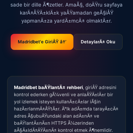
sade bir dille Ã¶zetler. AmaÃ§, doÄŸru sayfaya
karÄ±ÅŸÄ±klÄ±k yaÅŸamadan geÃ§iÅŸ
yapmanÄ±za yardÄ±mcÄ± olmaktÄ±r.
Madridbet'e GiriÅŸ â†’
DetaylarÄ± Oku
Madridbet baÄŸlantÄ± rehberi
, giriÅŸ adresini
kontrol ederken gÃ¼venli ve anlaÅŸÄ±lÄ±r bir
yol izlemek isteyen kullanÄ±cÄ±lar iÃ§in
hazÄ±rlanmÄ±ÅŸtÄ±r. Ä°lk adÄ±mda tarayÄ±cÄ±
adres Ã§ubuÄŸundaki alan adÄ±nÄ± ve
baÄŸlantÄ±nÄ±n HTTPS Ã¼zerinden
aÃ§Ä±ldÄ±ÄŸÄ±nÄ± kontrol etmek Ã¶nemlidir.