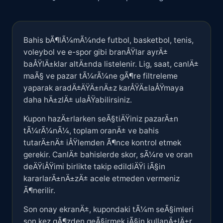
Bahis bÃ¶lÃ¼mÃ¼nde futbol, basketbol, tenis,
voleybol ve e-spor gibi branÅŸlar ayrÄ±
baÅŸlÄ±klar altÄ±nda listelenir. Lig, saat, canlÄ±
maÃ§ ve pazar tÃ¼rÃ¼ne gÃ¶re filtreleme
yaparak aradÄ±ÄŸÄ±nÄ±z karÅŸÄ±laÅŸmaya
daha hÄ±zlÄ± ulaÅŸabilirsiniz.
Kupon hazÄ±rlarken seÃ§tiÄŸiniz pazarÄ±n
tÃ¼rÃ¼nÃ¼, toplam oranÄ± ve bahis
tutarÄ±nÄ± iÅŸlemden Ã¶nce kontrol etmek
gerekir. CanlÄ± bahislerde skor, sÃ¼re ve oran
deÄŸiÅŸimi birlikte takip edildiÄŸi iÃ§in
kararlarÄ±nÄ±zÄ± acele etmeden vermeniz
Ã¶nerilir.
Son onay ekranÄ±, kupondaki tÃ¼m seÃ§imleri
son kez gÃ¶zden geÃ§irmek iÃ§in kullanÄ±lÄ±r.