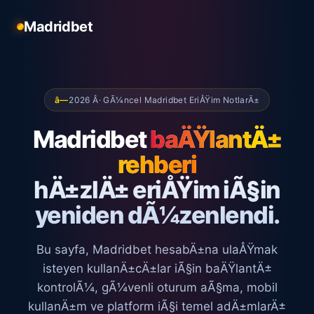
Madridbet
â—
2026 Â· GÃ¼ncel Madridbet EriÅŸim NotlarÄ±
Madridbet
baÄŸlantÄ±
rehberi
hÄ±zlÄ± eriÅŸim iÃ§in
yeniden dÃ¼zenlendi.
Bu sayfa, Madridbet hesabÄ±na ulaÅŸmak
isteyen kullanÄ±cÄ±lar iÃ§in baÄŸlantÄ±
kontrolÃ¼, gÃ¼venli oturum aÃ§ma, mobil
kullanÄ±m ve platform iÃ§i temel adÄ±mlarÄ±