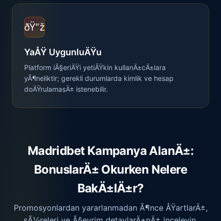
ðŸ”ž
YaÅŸ UygunluÄŸu
Platform iÃ§eriÄŸi yetiÅŸkin kullanÄ±cÄ±lara
yÃ¶neliktir; gerekli durumlarda kimlik ve hesap
doÄŸrulamasÄ± istenebilir.
Madridbet Kampanya AlanÄ±:
BonuslarÄ± Okurken Nelere
BakÄ±lÄ±r?
Promosyonlardan yararlanmadan Ã¶nce ÅŸartlarÄ±,
sÃ¼releri ve Ã§evrim detaylarÄ±nÄ± inceleyin.