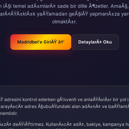
m iÃ§i temel adÄ±mlarÄ± sade bir dille Ã¶zetler. AmaÃ§
karÄ±ÅŸÄ±klÄ±k yaÅŸamadan geÃ§iÅŸ yapmanÄ±za y
olmaktÄ±r.
Madridbet'e GiriÅŸ â†’
DetaylarÄ± Oku
iÅŸ adresini kontrol ederken gÃ¼venli ve anlaÅŸÄ±lÄ±r bir yol 
 tarayÄ±cÄ± adres Ã§ubuÄŸundaki alan adÄ±nÄ± ve baÄŸlan
emlidir.
nÄ±zÄ± deÄŸiÅŸtirmez. KullanÄ±cÄ± adÄ±, bakiye, kampanya h