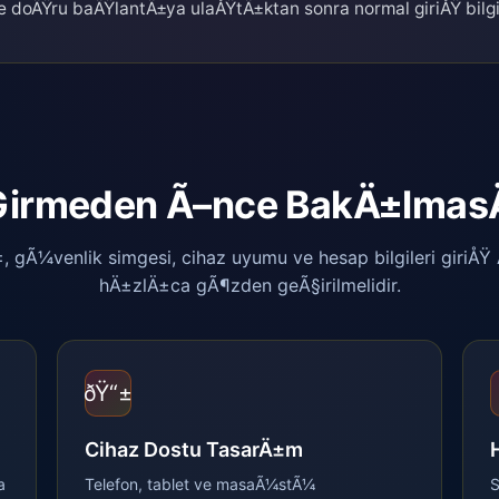
 doÄŸru baÄŸlantÄ±ya ulaÅŸtÄ±ktan sonra normal giriÅŸ bilgile
Girmeden Ã–nce BakÄ±lmas
, gÃ¼venlik simgesi, cihaz uyumu ve hesap bilgileri giriÅŸ
hÄ±zlÄ±ca gÃ¶zden geÃ§irilmelidir.
ðŸ“±
Cihaz Dostu TasarÄ±m
a
Telefon, tablet ve masaÃ¼stÃ¼
S