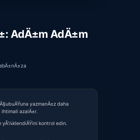
Ä±: AdÄ±m AdÄ±m
sabÄ±nÄ±za
Ä± Ã§ubuÄŸuna yazmanÄ±z daha
htimali azalÄ±r.
yÃ¼klendiÄŸini kontrol edin.