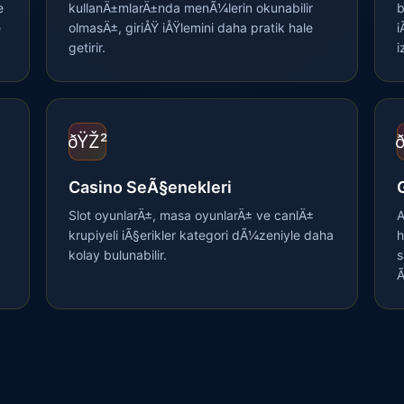
e
kullanÄ±mlarÄ±nda menÃ¼lerin okunabilir
b
e
olmasÄ±, giriÅŸ iÅŸlemini daha pratik hale
i
getirir.
i
ðŸŽ²
ð
Casino SeÃ§enekleri
Slot oyunlarÄ±, masa oyunlarÄ± ve canlÄ±
A
krupiyeli iÃ§erikler kategori dÃ¼zeniyle daha
h
kolay bulunabilir.
s
Ã