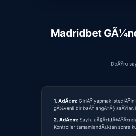
Madridbet GÃ¼n
DoÄŸru sa
1. AdÄ±m:
GiriÅŸ yapmak istediÄŸi
gÃ¼venli bir baÅŸlangÄ±Ã§ saÄŸlar.
2. AdÄ±m:
Sayfa aÃ§Ä±ldÄ±ÄŸÄ±nda k
Kontroller tamamlandÄ±ktan sonra kul