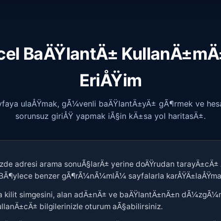
cel BaÄŸlantÄ± KullanÄ±m
EriÅŸim
yfaya ulaÅŸmak, gÃ¼venli baÄŸlantÄ±yÄ± gÃ¶rmek ve he
sorunsuz giriÅŸ yapmak iÃ§in kÄ±sa yol haritasÄ±.
nizde adresi arama sonuÃ§larÄ± yerine doÄŸrudan tarayÄ±c
 BÃ¶ylece benzer gÃ¶rÃ¼nÃ¼mlÃ¼ sayfalarla karÅŸÄ±laÅŸma i
ilit simgesini, alan adÄ±nÄ± ve baÄŸlantÄ±nÄ±n dÃ¼zgÃ¼n 
lanÄ±cÄ± bilgilerinizle oturum aÃ§abilirsiniz.