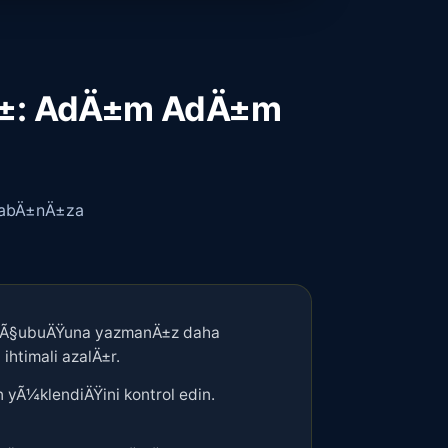
Ä±: AdÄ±m AdÄ±m
sabÄ±nÄ±za
Ä± Ã§ubuÄŸuna yazmanÄ±z daha
htimali azalÄ±r.
yÃ¼klendiÄŸini kontrol edin.