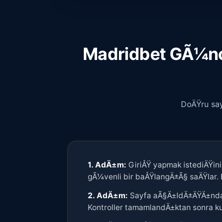
Madridbet GÃ¼n
DoÄŸru sa
1. AdÄ±m:
GiriÅŸ yapmak istediÄŸi
gÃ¼venli bir baÅŸlangÄ±Ã§ saÄŸlar.
2. AdÄ±m:
Sayfa aÃ§Ä±ldÄ±ÄŸÄ±nda k
Kontroller tamamlandÄ±ktan sonra kul