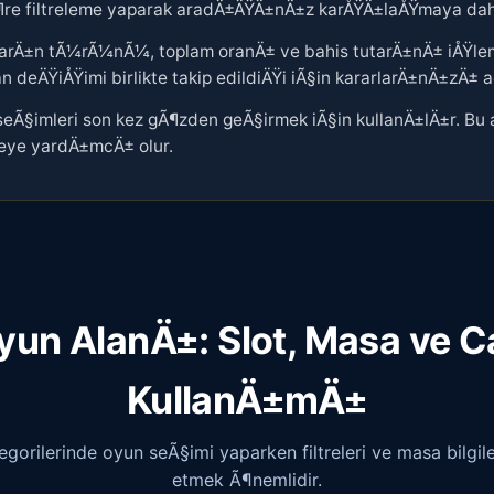
e filtreleme yaparak aradÄ±ÄŸÄ±nÄ±z karÅŸÄ±laÅŸmaya daha 
zarÄ±n tÃ¼rÃ¼nÃ¼, toplam oranÄ± ve bahis tutarÄ±nÄ± iÅŸlem
n deÄŸiÅŸimi birlikte takip edildiÄŸi iÃ§in kararlarÄ±nÄ±zÄ± 
eÃ§imleri son kez gÃ¶zden geÃ§irmek iÃ§in kullanÄ±lÄ±r. B
meye yardÄ±mcÄ± olur.
yun AlanÄ±: Slot, Masa ve C
KullanÄ±mÄ±
gorilerinde oyun seÃ§imi yaparken filtreleri ve masa bilgile
etmek Ã¶nemlidir.