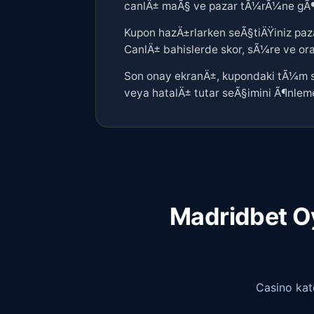
canlÄ± maÃ§ ve pazar tÃ¼rÃ¼ne gÃ¶r
Kupon hazÄ±rlarken seÃ§tiÄŸiniz pa
CanlÄ± bahislerde skor, sÃ¼re ve ora
Son onay ekranÄ±, kupondaki tÃ¼m s
veya hatalÄ± tutar seÃ§imini Ã¶nle
Madridbet O
Casino kate