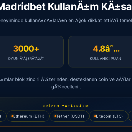
Madridbet KullanÄ±m KÄ±sa 
eneyiminde kullanÄ±cÄ±larÄ±n en Ã§ok dikkat ettiÄŸi temel 
3000+
4.8â˜…
OYUN Ä°Ã‡ERÄ°ÄžÄ°
KULLANICI PUANI
±mlar blok zinciri Ã¼zerinden; desteklenen coin ve aÄŸlar
gÃ¼ncellenir.
KRIPTO YATÄ±RÄ±M
)
Ethereum (ETH)
Tether (USDT)
Litecoin (LTC)