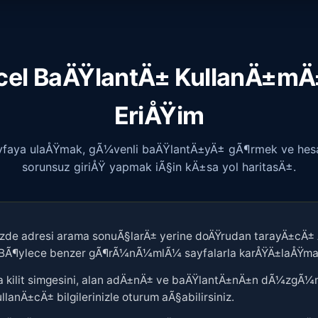
cel BaÄŸlantÄ± KullanÄ±m
EriÅŸim
yfaya ulaÅŸmak, gÃ¼venli baÄŸlantÄ±yÄ± gÃ¶rmek ve he
sorunsuz giriÅŸ yapmak iÃ§in kÄ±sa yol haritasÄ±.
nizde adresi arama sonuÃ§larÄ± yerine doÄŸrudan tarayÄ±c
 BÃ¶ylece benzer gÃ¶rÃ¼nÃ¼mlÃ¼ sayfalarla karÅŸÄ±laÅŸma i
ilit simgesini, alan adÄ±nÄ± ve baÄŸlantÄ±nÄ±n dÃ¼zgÃ¼n 
lanÄ±cÄ± bilgilerinizle oturum aÃ§abilirsiniz.