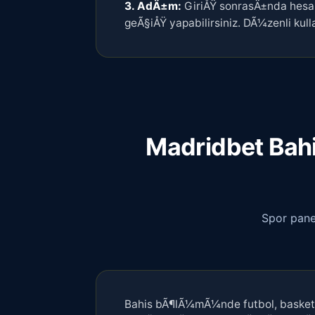
3. AdÄ±m:
GiriÅŸ sonrasÄ±nda hesab
geÃ§iÅŸ yapabilirsiniz. DÃ¼zenli kul
Madridbet Bah
Spor pane
Bahis bÃ¶lÃ¼mÃ¼nde futbol, basketbol