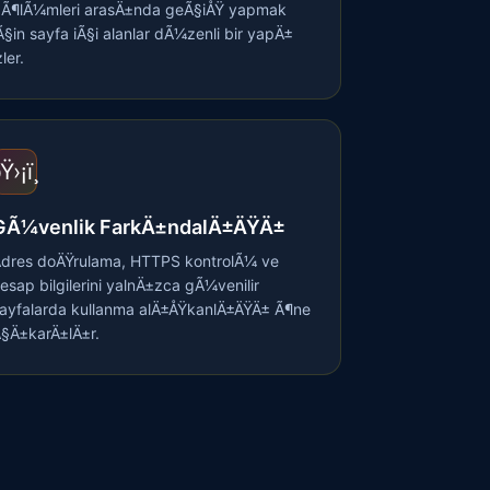
Ã¶lÃ¼mleri arasÄ±nda geÃ§iÅŸ yapmak
Ã§in sayfa iÃ§i alanlar dÃ¼zenli bir yapÄ±
zler.
Ÿ›¡ï¸
GÃ¼venlik FarkÄ±ndalÄ±ÄŸÄ±
dres doÄŸrulama, HTTPS kontrolÃ¼ ve
esap bilgilerini yalnÄ±zca gÃ¼venilir
ayfalarda kullanma alÄ±ÅŸkanlÄ±ÄŸÄ± Ã¶ne
§Ä±karÄ±lÄ±r.