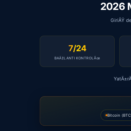
2026 
GiriÅŸ d
7/24
BAÄžLANTI KONTROLÃœ
YatÄ±rÄ
Bitcoin (BTC