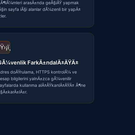
Ã¶lÃ¼mleri arasÄ±nda geÃ§iÅŸ yapmak
Ã§in sayfa iÃ§i alanlar dÃ¼zenli bir yapÄ±
zler.
Ÿ›¡ï¸
GÃ¼venlik FarkÄ±ndalÄ±ÄŸÄ±
dres doÄŸrulama, HTTPS kontrolÃ¼ ve
esap bilgilerini yalnÄ±zca gÃ¼venilir
ayfalarda kullanma alÄ±ÅŸkanlÄ±ÄŸÄ± Ã¶ne
§Ä±karÄ±lÄ±r.