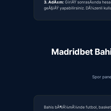
3. AdÄ±m:
GiriÅŸ sonrasÄ±nda hesab
geÃ§iÅŸ yapabilirsiniz. DÃ¼zenli kul
Madridbet Bah
Spor pane
Bahis bÃ¶lÃ¼mÃ¼nde futbol, basketbol