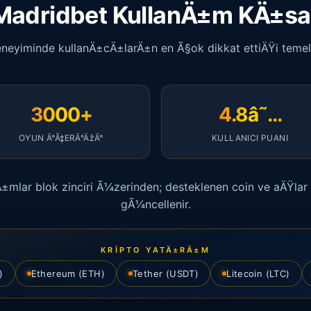
Madridbet KullanÄ±m KÄ±sa 
eneyiminde kullanÄ±cÄ±larÄ±n en Ã§ok dikkat ettiÄŸi temel 
3000+
4.8â˜…
OYUN Ä°Ã‡ERÄ°ÄžÄ°
KULLANICI PUANI
±mlar blok zinciri Ã¼zerinden; desteklenen coin ve aÄŸlar
gÃ¼ncellenir.
KRIPTO YATÄ±RÄ±M
)
Ethereum (ETH)
Tether (USDT)
Litecoin (LTC)