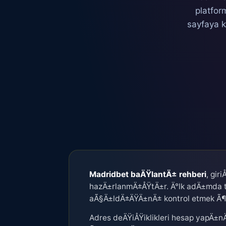
platfor
sayfaya 
Madridbet baÄŸlantÄ± rehberi
, gir
hazÄ±rlanmÄ±ÅŸtÄ±r. Ä°lk adÄ±mda
aÃ§Ä±ldÄ±ÄŸÄ±nÄ± kontrol etmek Ã¶n
Adres deÄŸiÅŸiklikleri hesap yapÄ±