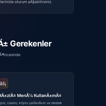
rinizle oturum aÃ§abilirsiniz.
Ä± Gerekenler
 Ã¶ncesinde
âš¡
HÄ±zlÄ± MenÃ¼ KullanÄ±mÄ±
por, casino, kripto yatÄ±rÄ±m ve destek