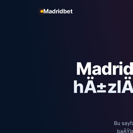
Madridbet
Madri
hÄ±zlÄ
Bu sayf
baÄŸla