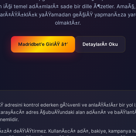
m iÃ§i temel adÄ±mlarÄ± sade bir dille Ã¶zetler. AmaÃ§
karÄ±ÅŸÄ±klÄ±k yaÅŸamadan geÃ§iÅŸ yapmanÄ±za y
olmaktÄ±r.
Madridbet'e GiriÅŸ â†’
DetaylarÄ± Oku
iÅŸ adresini kontrol ederken gÃ¼venli ve anlaÅŸÄ±lÄ±r bir yol 
 tarayÄ±cÄ± adres Ã§ubuÄŸundaki alan adÄ±nÄ± ve baÄŸlan
emlidir.
nÄ±zÄ± deÄŸiÅŸtirmez. KullanÄ±cÄ± adÄ±, bakiye, kampanya h