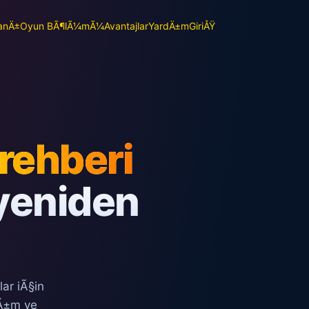
lanÄ±
Oyun BÃ¶lÃ¼mÃ¼
Avantajlar
YardÄ±m
GiriÅŸ
rehberi
yeniden
ar iÃ§in
nÄ±m ve