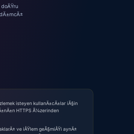
, doÄŸru
ardÄ±mcÄ±
izlemek isteyen kullanÄ±cÄ±lar iÃ§in
tÄ±nÄ±n HTTPS Ã¼zerinden
aklarÄ± ve iÅŸlem geÃ§miÅŸi aynÄ±