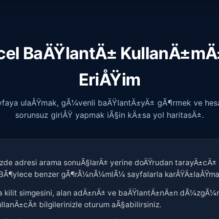
cel BaÄŸlantÄ± KullanÄ±m
EriÅŸim
yfaya ulaÅŸmak, gÃ¼venli baÄŸlantÄ±yÄ± gÃ¶rmek ve he
sorunsuz giriÅŸ yapmak iÃ§in kÄ±sa yol haritasÄ±.
nizde adresi arama sonuÃ§larÄ± yerine doÄŸrudan tarayÄ±c
 BÃ¶ylece benzer gÃ¶rÃ¼nÃ¼mlÃ¼ sayfalarla karÅŸÄ±laÅŸma i
ilit simgesini, alan adÄ±nÄ± ve baÄŸlantÄ±nÄ±n dÃ¼zgÃ¼n 
lanÄ±cÄ± bilgilerinizle oturum aÃ§abilirsiniz.