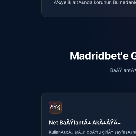
Ã¼yelik altÄ±nda korunur. Bu nedenle
Madridbet'e 
BaÄŸlantÄ±
ðŸ§­
Net BaÄŸlantÄ± AkÄ±ÅŸÄ±
KullanÄ±cÄ±larÄ±n doÄŸru giriÅŸ sayfasÄ±n