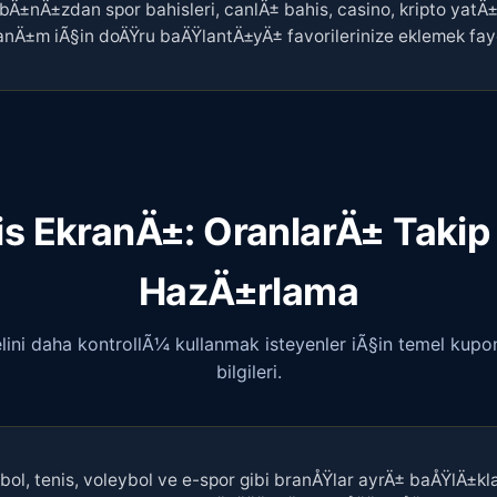
Ä±nÄ±zdan spor bahisleri, canlÄ± bahis, casino, kripto yat
lanÄ±m iÃ§in doÄŸru baÄŸlantÄ±yÄ± favorilerinize eklemek fay
is EkranÄ±: OranlarÄ± Takip
HazÄ±rlama
lini daha kontrollÃ¼ kullanmak isteyenler iÃ§in temel kupo
bilgileri.
, tenis, voleybol ve e-spor gibi branÅŸlar ayrÄ± baÅŸlÄ±klar a