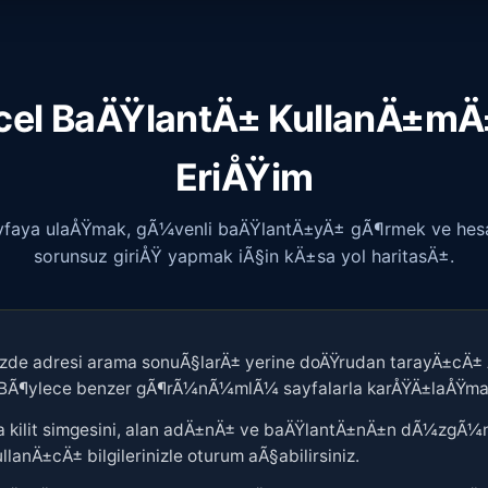
cel BaÄŸlantÄ± KullanÄ±m
EriÅŸim
yfaya ulaÅŸmak, gÃ¼venli baÄŸlantÄ±yÄ± gÃ¶rmek ve he
sorunsuz giriÅŸ yapmak iÃ§in kÄ±sa yol haritasÄ±.
nizde adresi arama sonuÃ§larÄ± yerine doÄŸrudan tarayÄ±c
 BÃ¶ylece benzer gÃ¶rÃ¼nÃ¼mlÃ¼ sayfalarla karÅŸÄ±laÅŸma i
ilit simgesini, alan adÄ±nÄ± ve baÄŸlantÄ±nÄ±n dÃ¼zgÃ¼n 
lanÄ±cÄ± bilgilerinizle oturum aÃ§abilirsiniz.