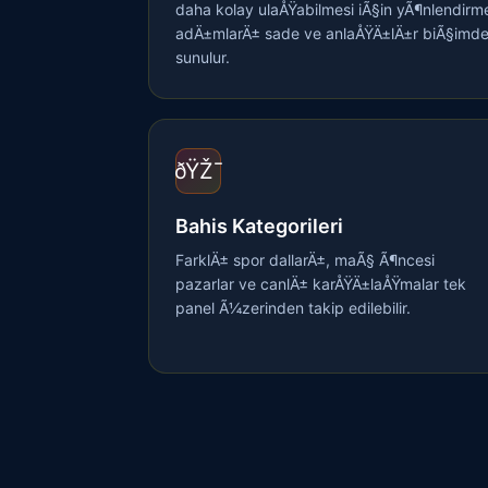
daha kolay ulaÅŸabilmesi iÃ§in yÃ¶nlendirm
adÄ±mlarÄ± sade ve anlaÅŸÄ±lÄ±r biÃ§imd
sunulur.
ðŸŽ¯
Bahis Kategorileri
FarklÄ± spor dallarÄ±, maÃ§ Ã¶ncesi
pazarlar ve canlÄ± karÅŸÄ±laÅŸmalar tek
panel Ã¼zerinden takip edilebilir.