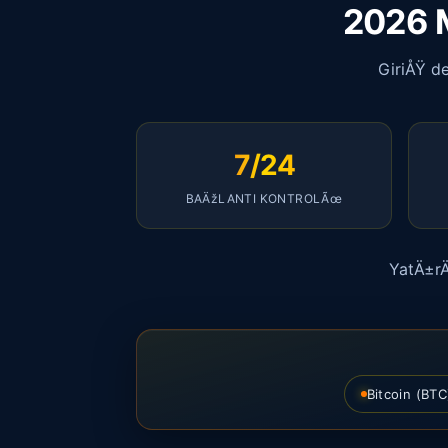
2026 
GiriÅŸ d
7/24
BAÄžLANTI KONTROLÃœ
YatÄ±rÄ
Bitcoin (BTC