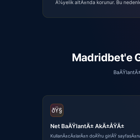
Ã¼yelik altÄ±nda korunur. Bu nedenle
Madridbet'e 
BaÄŸlantÄ±
ðŸ§­
Net BaÄŸlantÄ± AkÄ±ÅŸÄ±
KullanÄ±cÄ±larÄ±n doÄŸru giriÅŸ sayfasÄ±n