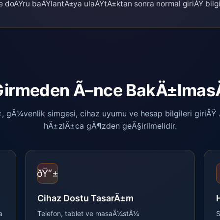
 doÄŸru baÄŸlantÄ±ya ulaÅŸtÄ±ktan sonra normal giriÅŸ bilgile
Girmeden Ã–nce BakÄ±lmas
, gÃ¼venlik simgesi, cihaz uyumu ve hesap bilgileri giriÅŸ
hÄ±zlÄ±ca gÃ¶zden geÃ§irilmelidir.
ðŸ“±
Cihaz Dostu TasarÄ±m
a
Telefon, tablet ve masaÃ¼stÃ¼
S