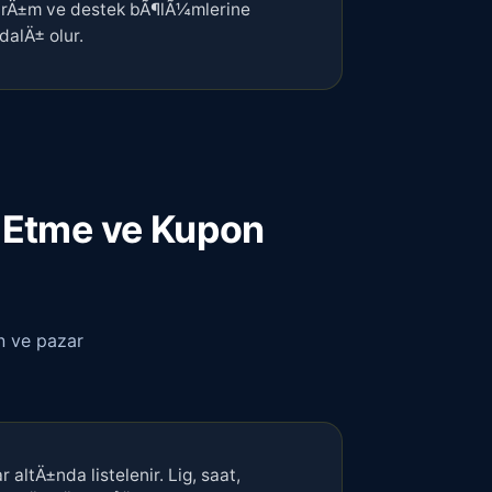
Ä±rÄ±m ve destek bÃ¶lÃ¼mlerine
dalÄ± olur.
 Etme ve Kupon
n ve pazar
ltÄ±nda listelenir. Lig, saat,