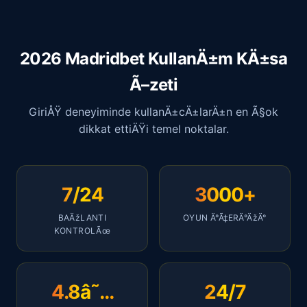
2026 Madridbet KullanÄ±m KÄ±sa
Ã–zeti
GiriÅŸ deneyiminde kullanÄ±cÄ±larÄ±n en Ã§ok
dikkat ettiÄŸi temel noktalar.
7/24
3000+
BAÄžLANTI
OYUN Ä°Ã‡ERÄ°ÄžÄ°
KONTROLÃœ
4.8â˜…
24/7