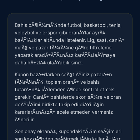
Bahis bÃ¶lÃ¼mÃ¼nde futbol, basketbol, tenis,
voleybol ve e-spor gibi branÅŸlar ayrÄ±
baÅŸlÄ±klar altÄ±nda listelenir. Lig, saat, canlÄ±
maÃ§ ve pazar tÃ¼rÃ¼ne gÃ¶re filtreleme
yaparak aradÄ±ÄŸÄ±nÄ±z karÅŸÄ±laÅŸmaya
daha hÄ±zlÄ± ulaÅŸabilirsiniz.
Kupon hazÄ±rlarken seÃ§tiÄŸiniz pazarÄ±n
tÃ¼rÃ¼nÃ¼, toplam oranÄ± ve bahis
tutarÄ±nÄ± iÅŸlemden Ã¶nce kontrol etmek
gerekir. CanlÄ± bahislerde skor, sÃ¼re ve oran
deÄŸiÅŸimi birlikte takip edildiÄŸi iÃ§in
kararlarÄ±nÄ±zÄ± acele etmeden vermeniz
Ã¶nerilir.
Son onay ekranÄ±, kupondaki tÃ¼m seÃ§imleri
son kez gÃ¶zden geÃ§irmek iÃ§in kullanÄ±lÄ±r.