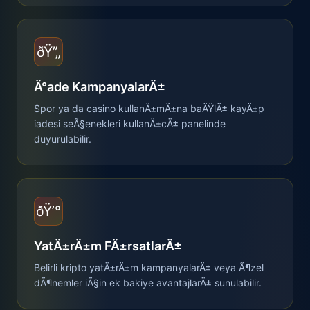
ðŸ”„
Ä°ade KampanyalarÄ±
Spor ya da casino kullanÄ±mÄ±na baÄŸlÄ± kayÄ±p
iadesi seÃ§enekleri kullanÄ±cÄ± panelinde
duyurulabilir.
ðŸ’°
YatÄ±rÄ±m FÄ±rsatlarÄ±
Belirli kripto yatÄ±rÄ±m kampanyalarÄ± veya Ã¶zel
dÃ¶nemler iÃ§in ek bakiye avantajlarÄ± sunulabilir.