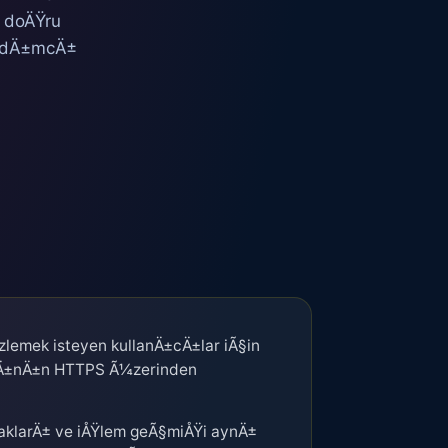
, doÄŸru
ardÄ±mcÄ±
izlemek isteyen kullanÄ±cÄ±lar iÃ§in
tÄ±nÄ±n HTTPS Ã¼zerinden
aklarÄ± ve iÅŸlem geÃ§miÅŸi aynÄ±