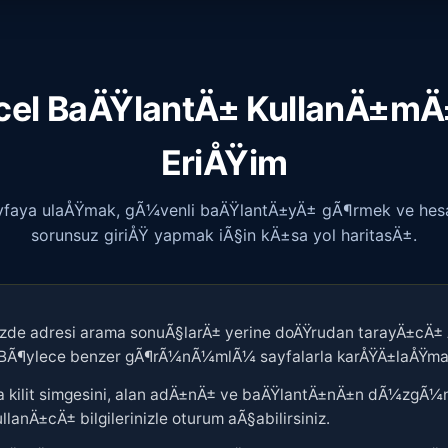
cel BaÄŸlantÄ± KullanÄ±m
EriÅŸim
yfaya ulaÅŸmak, gÃ¼venli baÄŸlantÄ±yÄ± gÃ¶rmek ve he
sorunsuz giriÅŸ yapmak iÃ§in kÄ±sa yol haritasÄ±.
nizde adresi arama sonuÃ§larÄ± yerine doÄŸrudan tarayÄ±c
 BÃ¶ylece benzer gÃ¶rÃ¼nÃ¼mlÃ¼ sayfalarla karÅŸÄ±laÅŸma i
ilit simgesini, alan adÄ±nÄ± ve baÄŸlantÄ±nÄ±n dÃ¼zgÃ¼n 
lanÄ±cÄ± bilgilerinizle oturum aÃ§abilirsiniz.