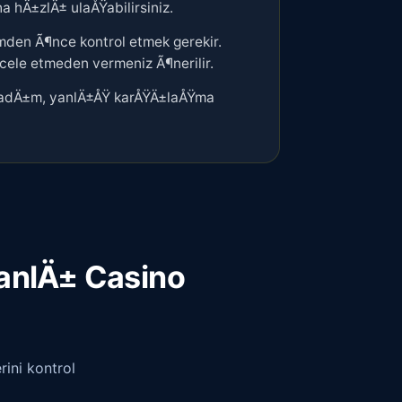
hÄ±zlÄ± ulaÅŸabilirsiniz.
den Ã¶nce kontrol etmek gerekir.
acele etmeden vermeniz Ã¶nerilir.
u adÄ±m, yanlÄ±ÅŸ karÅŸÄ±laÅŸma
anlÄ± Casino
rini kontrol