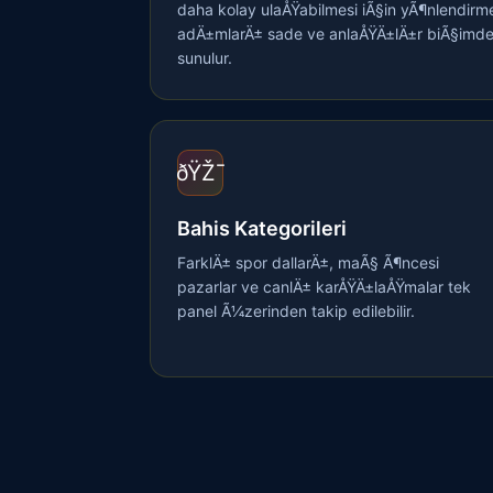
daha kolay ulaÅŸabilmesi iÃ§in yÃ¶nlendirm
adÄ±mlarÄ± sade ve anlaÅŸÄ±lÄ±r biÃ§imd
sunulur.
ðŸŽ¯
Bahis Kategorileri
FarklÄ± spor dallarÄ±, maÃ§ Ã¶ncesi
pazarlar ve canlÄ± karÅŸÄ±laÅŸmalar tek
panel Ã¼zerinden takip edilebilir.