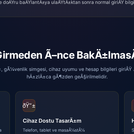
 doÄŸru baÄŸlantÄ±ya ulaÅŸtÄ±ktan sonra normal giriÅŸ bilgile
Girmeden Ã–nce BakÄ±lmas
, gÃ¼venlik simgesi, cihaz uyumu ve hesap bilgileri giriÅŸ
hÄ±zlÄ±ca gÃ¶zden geÃ§irilmelidir.
ðŸ“±
Cihaz Dostu TasarÄ±m
a
Telefon, tablet ve masaÃ¼stÃ¼
S