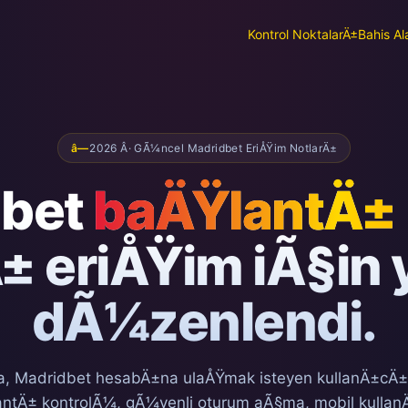
Kontrol NoktalarÄ±
Bahis A
â—
2026 Â· GÃ¼ncel Madridbet EriÅŸim NotlarÄ±
dbet
baÄŸlantÄ± 
± eriÅŸim iÃ§in 
dÃ¼zenlendi.
a, Madridbet hesabÄ±na ulaÅŸmak isteyen kullanÄ±cÄ±l
ntÄ± kontrolÃ¼, gÃ¼venli oturum aÃ§ma, mobil kulla