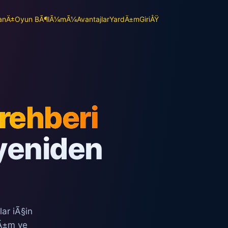
lanÄ±
Oyun BÃ¶lÃ¼mÃ¼
Avantajlar
YardÄ±m
GiriÅŸ
rehberi
yeniden
ar iÃ§in
nÄ±m ve