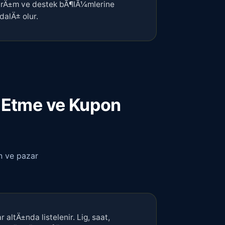
Ä±rÄ±m ve destek bÃ¶lÃ¼mlerine
dalÄ± olur.
 Etme ve Kupon
n ve pazar
ltÄ±nda listelenir. Lig, saat,