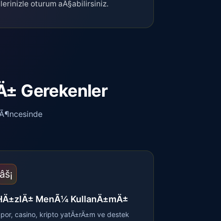
rinizle oturum aÃ§abilirsiniz.
Ä± Gerekenler
 Ã¶ncesinde
âš¡
HÄ±zlÄ± MenÃ¼ KullanÄ±mÄ±
por, casino, kripto yatÄ±rÄ±m ve destek