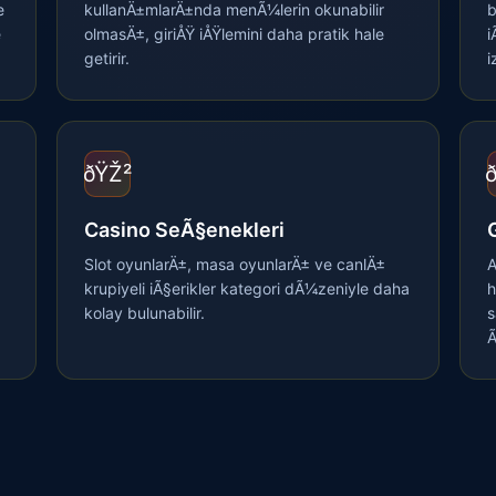
e
kullanÄ±mlarÄ±nda menÃ¼lerin okunabilir
b
e
olmasÄ±, giriÅŸ iÅŸlemini daha pratik hale
i
getirir.
i
ðŸŽ²
ð
Casino SeÃ§enekleri
Slot oyunlarÄ±, masa oyunlarÄ± ve canlÄ±
A
krupiyeli iÃ§erikler kategori dÃ¼zeniyle daha
h
kolay bulunabilir.
s
Ã