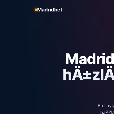
Madridbet
Madri
hÄ±zlÄ
Bu sayf
baÄŸla